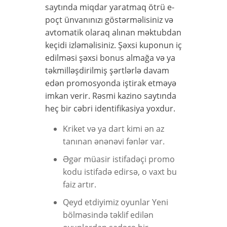
saytında miqdar yaratmaq ötrü e-
poçt ünvanınızı göstərməlisiniz və
avtomatik olaraq alınan məktubdan
keçidi izləməlisiniz. Şəxsi kuponun iç
edilməsi şəxsi bonus almağa və ya
təkmilləşdirilmiş şərtlərlə davam
edən promosyonda iştirak etməyə
imkan verir. Rəsmi kazino saytında
heç bir cəbri identifikasiya yoxdur.
Kriket və ya dart kimi ən az
tanınan ənənəvi fənlər var.
Əgər müasir istifadəçi promo
kodu istifadə edirsə, o vaxt bu
faiz artır.
Qeyd etdiyimiz oyunlar Yeni
bölməsində təklif edilən