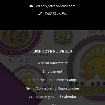
office2@cfcacademy.com
(919) 528-1581
IMPORTANT PAGES
General Information
Employment
Fun In the Sun Summer Camp
Giving/Sponsorship Opportunities
CFC Academy School Calendar