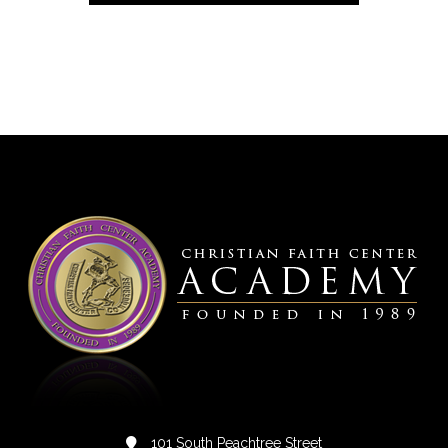
101 South Peachtree Street