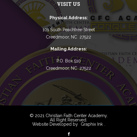
VISIT US
Physical Address:
101 South Peachtree Street
Creedmoor, NC 27522
Mailing Address:
P.O. Box 510
Creedmoor, NC 27522
© 2021 Christian Faith Center Academy.
All Right Reserved.
Website Developed by
Graphix Ink
.