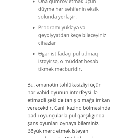
Ona qumrov etmək üçün
düymə hər səhifənin əksik
solunda yerləşir.
Proqramı yükləyə və
qeydiyyatdan keçə biləcəyiniz
cihazlar
Əgər istifadəçi pul udmaq
istəyirsə, o müddət hesab
tikmək məcburidir.
Bu, əmanətin təhlükəsizliyi üçün
hər vahid oyunun interfeysi ilə
etimadli şəkildə tanış olmağa imkan
verəcəkdir. Canlı kazino bölməsində
bədii oyunçularla pul qarşılığında
şans oyunları oynaya bilərsiniz.
Böyük mərc etmək istəyən