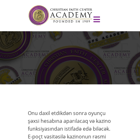
Onu daxil etdikdən sonra oyunçu
şəxsi hesabına aparılacaq və kazino
funksiyasından istifadə edə biləcək.
E-poçt vasitəsilə kazinonun rəsmi