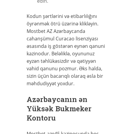
edin.
Kodun şərtlərini və etibarlılığını
öyrənmək ötrü üzərinə klikləyin.
Mostbet AZ Azərbaycanda
cahanşümul Curacao lisenziyası
əsasında iş göstərən eynən qanuni
kazinodur. Beləliklə, oyununuz
eyzən təhlükəsizdir və qətiyyən
vahid qanunu pozmur. Əks halda,
sizin üçün bacarıqlı olaraq əsla bir
məhdudiyyət yoxdur.
Azərbaycanın ən
Yüksək Bukmeker
Kontoru
Mostbet-aze45 kazinosunda heç