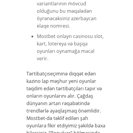
variantlarının mövcud
olduğunu bu məqalədən
öyrənəcəksiniz azerbaycan
elaqe nomresi.
Mostbet onlayn casinosu slot,
kart, lotereya və başqa
oyunları oynamağa macal
verir.
Tərtibatçıseçiminə diqqət edən
kazino lap məşhur yeni oyunlar
təqdim edən tərtibatçıları tapır və
onların oyunlarını alır. Çağdaş
dünyanın artan rəqabətində
trendlərlə ayaqlaşmaq önəmlidir.
Mostbet-də təklif edilən şah
oyunlara fikir etdiyimiz şəkildə baxa
bilərsiniz. “Populyar” bölməsində,