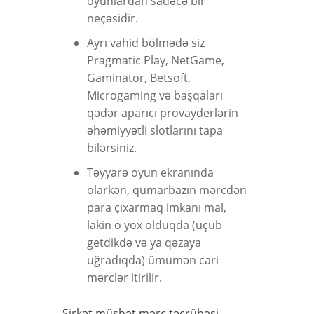
oyunlardan sadəcə bir
neçəsidir.
Ayrı vahid bölmədə siz
Pragmatic Play, NetGame,
Gaminator, Betsoft,
Microgaming və başqaları
qədər aparıcı provayderlərin
əhəmiyyətli slotlarını tapa
bilərsiniz.
Təyyarə oyun ekranında
olarkən, qumarbazın mərcdən
para çıxarmaq imkanı mal,
lakin o yox olduqda (uçub
getdikdə və ya qəzaya
uğradıqda) ümumən cari
mərclər itirilir.
Şirkət müsbət mərc təcrübəsi