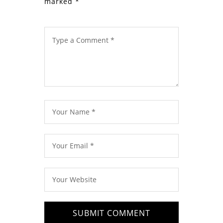
marked
*