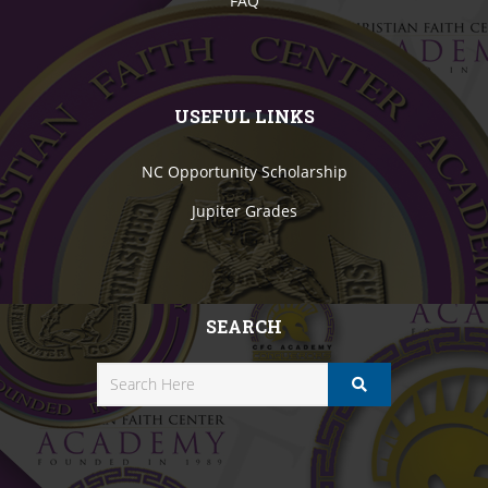
FAQ
USEFUL LINKS
NC Opportunity Scholarship
Jupiter Grades
SEARCH