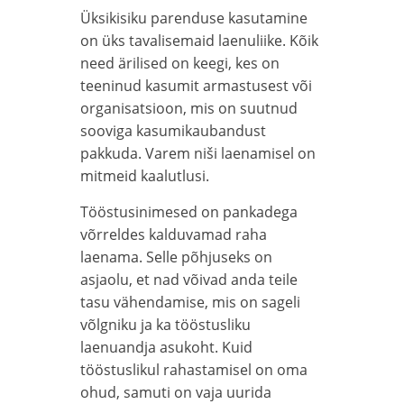
Üksikisiku parenduse kasutamine
on üks tavalisemaid laenuliike. Kõik
need ärilised on keegi, kes on
teeninud kasumit armastusest või
organisatsioon, mis on suutnud
sooviga kasumikaubandust
pakkuda. Varem niši laenamisel on
mitmeid kaalutlusi.
Tööstusinimesed on pankadega
võrreldes kalduvamad raha
laenama. Selle põhjuseks on
asjaolu, et nad võivad anda teile
tasu vähendamise, mis on sageli
võlgniku ja ka tööstusliku
laenuandja asukoht. Kuid
tööstuslikul rahastamisel on oma
ohud, samuti on vaja uurida