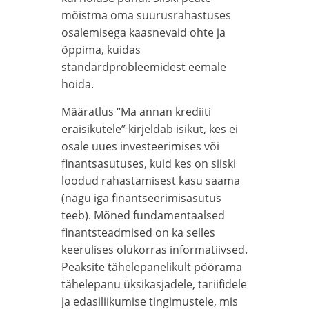
mõistma oma suurusrahastuses
osalemisega kaasnevaid ohte ja
õppima, kuidas
standardprobleemidest eemale
hoida.
Määratlus “Ma annan krediiti
eraisikutele” kirjeldab isikut, kes ei
osale uues investeerimises või
finantsasutuses, kuid kes on siiski
loodud rahastamisest kasu saama
(nagu iga finantseerimisasutus
teeb). Mõned fundamentaalsed
finantsteadmised on ka selles
keerulises olukorras informatiivsed.
Peaksite tähelepanelikult pöörama
tähelepanu üksikasjadele, tariifidele
ja edasiliikumise tingimustele, mis