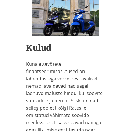
Kulud
Kuna ettevõtete
finantseerimisasutused on
lahendustega võrreldes tavaliselt
nemad, avaldavad nad sageli
laenuvõimaluste hindu, kui soovite
sõpradele ja perele.
Siiski on nad
sellegipoolest kõigi Ratesile
omistatud vähimate soovide
meelevallas. Lisaks saavad nad iga
edasiliikumise eest tasuda paar