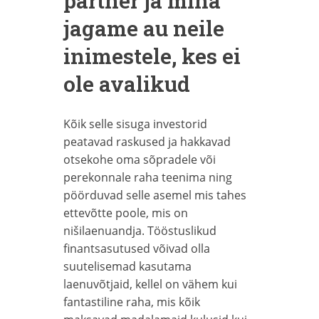
partner ja mina
jagame au neile
inimestele, kes ei
ole avalikud
Kõik selle sisuga investorid
peatavad raskused ja hakkavad
otsekohe oma sõpradele või
perekonnale raha teenima ning
pöörduvad selle asemel mis tahes
ettevõtte poole, mis on
nišilaenuandja. Tööstuslikud
finantsasutused võivad olla
suutelisemad kasutama
laenuvõtjaid, kellel on vähem kui
fantastiline raha, mis kõik