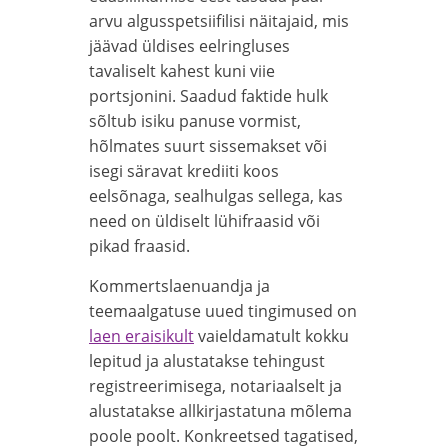
arvu algusspetsiifilisi näitajaid, mis
jäävad üldises eelringluses
tavaliselt kahest kuni viie
portsjonini. Saadud faktide hulk
sõltub isiku panuse vormist,
hõlmates suurt sissemakset või
isegi säravat krediiti koos
eelsõnaga, sealhulgas sellega, kas
need on üldiselt lühifraasid või
pikad fraasid.
Kommertslaenuandja ja
teemaalgatuse uued tingimused on
laen eraisikult
vaieldamatult kokku
lepitud ja alustatakse tehingust
registreerimisega, notariaalselt ja
alustatakse allkirjastatuna mõlema
poole poolt. Konkreetsed tagatised,