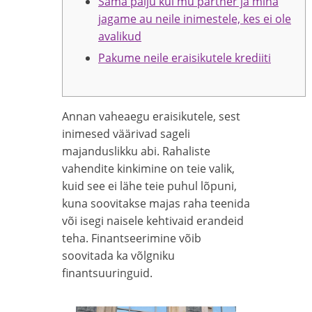
Sama palju kui mu partner ja mina
jagame au neile inimestele, kes ei ole
avalikud
Pakume neile eraisikutele krediiti
Annan vaheaegu eraisikutele, sest
inimesed väärivad sageli
majanduslikku abi. Rahaliste
vahendite kinkimine on teie valik,
kuid see ei lähe teie puhul lõpuni,
kuna soovitakse majas raha teenida
või isegi naisele kehtivaid erandeid
teha. Finantseerimine võib
soovitada ka võlgniku
finantsuuringuid.