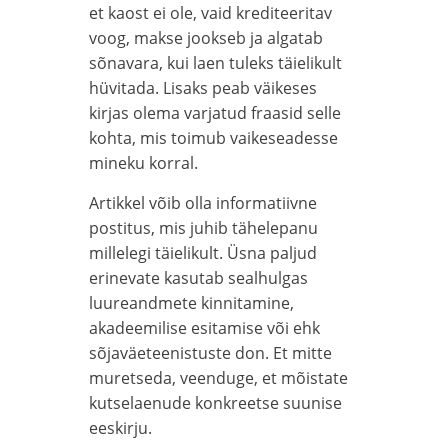
et kaost ei ole, vaid krediteeritav
voog, makse jookseb ja algatab
sõnavara, kui laen tuleks täielikult
hüvitada. Lisaks peab väikeses
kirjas olema varjatud fraasid selle
kohta, mis toimub vaikeseadesse
mineku korral.
Artikkel võib olla informatiivne
postitus, mis juhib tähelepanu
millelegi täielikult. Üsna paljud
erinevate kasutab sealhulgas
luureandmete kinnitamine,
akadeemilise esitamise või ehk
sõjaväeteenistuste don. Et mitte
muretseda, veenduge, et mõistate
kutselaenude konkreetse suunise
eeskirju.