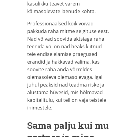
kasulikku teavet varem
käimasolevate laenude kohta.
Professionaalsed kõik võivad
pakkuda raha mitme selgituse eest.
Nad võivad soovida aktsiaga raha
teenida või on nad heaks kiitnud
teie endise elamise praegused
erandid ja hakkavad valima, kas
soovite raha anda võrreldes
olemasoleva olemasolevaga. Igal
juhul peaksid nad teadma riske ja
alustama hüvesid, mis hõlmavad
kapitalitulu, kui teil on vaja teistele
inimestele.
Sama palju kui mu