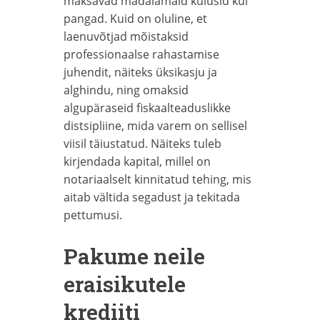
maksavad madalamaid kulusid kui
pangad. Kuid on oluline, et
laenuvõtjad mõistaksid
professionaalse rahastamise
juhendit, näiteks üksikasju ja
alghindu, ning omaksid
algupäraseid fiskaalteaduslikke
distsipliine, mida varem on sellisel
viisil täiustatud. Näiteks tuleb
kirjendada kapital, millel on
notariaalselt kinnitatud tehing, mis
aitab vältida segadust ja tekitada
pettumusi.
Pakume neile
eraisikutele
krediiti