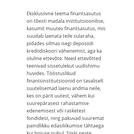
Eksklusiivne teema finantsasutus
on tõesti madala institutsioonilise,
kasumit muutev finantsasutus, mis
suudab laenata teile sularaha,
pidades silmas isegi deposiidi
krediidiskoori vähenemist, aga ka
oluline ettevõte. Need ettevõtted
teenivad sissetulekut uudishimu
huvides. Tööstuslikud
finantsinstitutsioonid on tavaliselt
suutelisemad laenu andma neile,
kes on pärit uutest, vähem kui
suurepärasest rahastamise
edenemisest või rasketest
fondidest, ning pakuvad suuremat
paindlikku edasiliikumise tähtaega
kui hoiuse puhul. Siiski peate