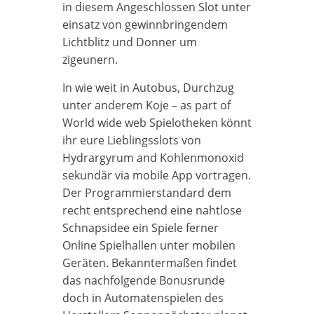
in diesem Angeschlossen Slot unter
einsatz von gewinnbringendem
Lichtblitz und Donner um
zigeunern.
In wie weit in Autobus, Durchzug
unter anderem Koje – as part of
World wide web Spielotheken könnt
ihr eure Lieblingsslots von
Hydrargyrum and Kohlenmonoxid
sekundär via mobile App vortragen.
Der Programmierstandard dem
recht entsprechend eine nahtlose
Schnapsidee ein Spiele ferner
Online Spielhallen unter mobilen
Geräten. Bekanntermaßen findet
das nachfolgende Bonusrunde
doch in Automatenspielen des