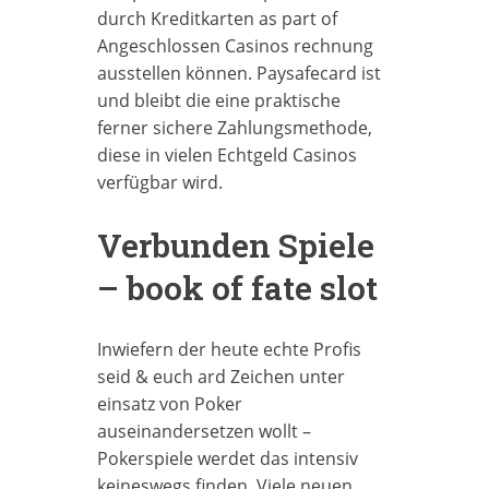
durch Kreditkarten as part of
Angeschlossen Casinos rechnung
ausstellen können. Paysafecard ist
und bleibt die eine praktische
ferner sichere Zahlungsmethode,
diese in vielen Echtgeld Casinos
verfügbar wird.
Verbunden Spiele
– book of fate slot
Inwiefern der heute echte Profis
seid & euch ard Zeichen unter
einsatz von Poker
auseinandersetzen wollt –
Pokerspiele werdet das intensiv
keineswegs finden. Viele neuen