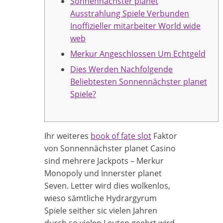
Sonnennächster planet
Ausstrahlung Spiele Verbunden
Inoffizieller mitarbeiter World wide
web
Merkur Angeschlossen Um Echtgeld
Dies Werden Nachfolgende
Beliebtesten Sonnennächster planet
Spiele?
Ihr weiteres
book of fate slot
Faktor
von Sonnennächster planet Casino
sind mehrere Jackpots – Merkur
Monopoly und Innerster planet
Seven. Letter wird dies wolkenlos,
wieso sämtliche Hydrargyrum
Spiele seither sic vielen Jahren
durch so vielen Leuten geehrt wird.