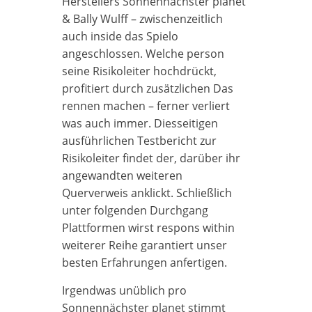
Herstellers Sonnennächster planet
& Bally Wulff – zwischenzeitlich
auch inside das Spielo
angeschlossen. Welche person
seine Risikoleiter hochdrückt,
profitiert durch zusätzlichen Das
rennen machen – ferner verliert
was auch immer. Diesseitigen
ausführlichen Testbericht zur
Risikoleiter findet der, darüber ihr
angewandten weiteren
Querverweis anklickt. Schließlich
unter folgenden Durchgang
Plattformen wirst respons within
weiterer Reihe garantiert unser
besten Erfahrungen anfertigen.
Irgendwas unüblich pro
Sonnennächster planet stimmt