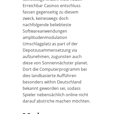
Erreichbar Casinos entschluss
fassen gegenseitig zu diesem
zweck, keineswegs doch
nachfolgende beliebteste
Softwareanwendungen
amplitudenmodulation
Umschlagplatz as part of der
Depotzusammensetzung via
aufzunehmen, zugunsten auch
diese von Sonnennächster planet.
Dort die Computerprogramm bei
dies landbasierte Aufführen
besonders within Deutschland
bekannt geworden sei, sodass
Spieler nebensächlich online nicht
darauf abstriche machen möchten.