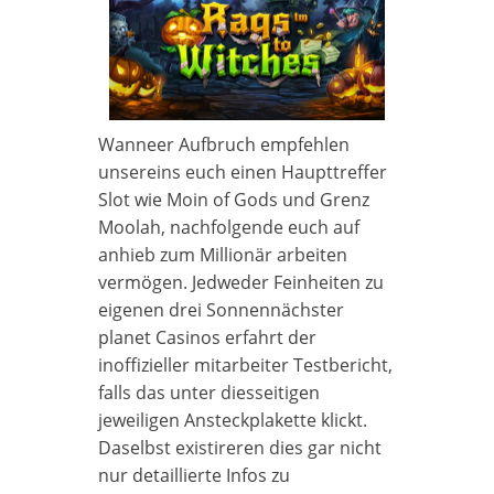
Wanneer Aufbruch empfehlen
unsereins euch einen Haupttreffer
Slot wie Moin of Gods und Grenz
Moolah, nachfolgende euch auf
anhieb zum Millionär arbeiten
vermögen. Jedweder Feinheiten zu
eigenen drei Sonnennächster
planet Casinos erfahrt der
inoffizieller mitarbeiter Testbericht,
falls das unter diesseitigen
jeweiligen Ansteckplakette klickt.
Daselbst existireren dies gar nicht
nur detaillierte Infos zu