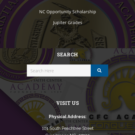
NC Opportunity Scholarship
Jupiter Grades
SEARCH
VISIT US
Physical Address:
101 South Peachtree Street