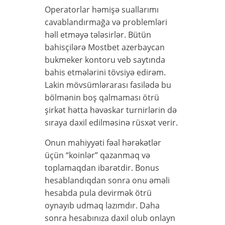
Operatorlar həmişə suallarımı
cavablandırmağa və problemləri
həll etməyə tələsirlər. Bütün
bahisçilərə Mostbet azerbaycan
bukmeker kontoru veb saytında
bahis etmələrini tövsiyə edirəm.
Lakin mövsümlərarası fasilədə bu
bölmənin boş qalmaması ötrü
şirkət hətta həvəskar turnirlərin də
sıraya daxil edilməsinə rüsxət verir.
Onun mahiyyəti fəal hərəkətlər
üçün “koinlər” qazanmaq və
toplamaqdan ibarətdir. Bonus
hesablandıqdan sonra onu əməli
hesabda pula devirmək ötrü
oynayıb udmaq lazımdır. Daha
sonra hesabınıza daxil olub onlayn