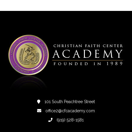
101 South Peachtree Street
office2@cfcacademy.com
(919) 528-1581