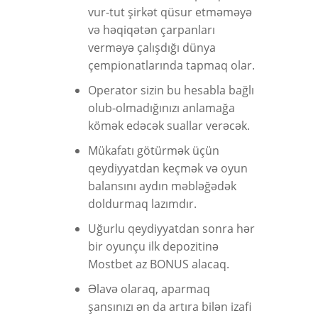
vur-tut şirkət qüsur etməməyə
və həqiqətən çarpanları
verməyə çalışdığı dünya
çempionatlarında tapmaq olar.
Operator sizin bu hesabla bağlı
olub-olmadığınızı anlamağa
kömək edəcək suallar verəcək.
Mükafatı götürmək üçün
qeydiyyatdan keçmək və oyun
balansını aydın məbləğədək
doldurmaq lazımdır.
Uğurlu qeydiyyatdan sonra hər
bir oyunçu ilk depozitinə
Mostbet az BONUS alacaq.
Əlavə olaraq, aparmaq
şansınızı ən da artıra bilən izafi