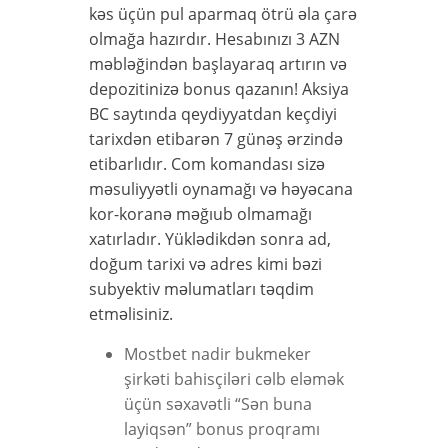
kəs üçün pul aparmaq ötrü əla çarə
olmağa hazırdır. Hesabınızı 3 AZN
məbləğindən başlayaraq artırın və
depozitinizə bonus qazanın! Aksiya
BC saytında qeydiyyatdan keçdiyi
tarixdən etibarən 7 günəş ərzində
etibarlıdır. Com komandası sizə
məsuliyyətli oynamağı və həyəcana
kor-koranə məğıub olmamağı
xatırladır. Yüklədikdən sonra ad,
doğum tarixi və adres kimi bəzi
subyektiv məlumatları təqdim
etməlisiniz.
Mostbet nadir bukmeker
şirkəti bahisçiləri cəlb eləmək
üçün səxavətli “Sən buna
layiqsən” bonus proqramı