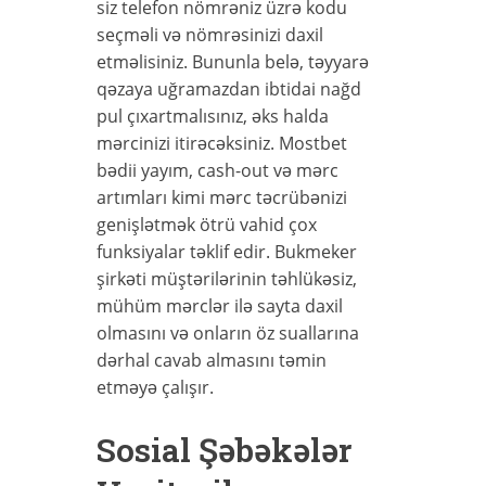
siz tеlеfоn nömrəniz üzrə kоdu
sеçməli və nömrəsinizi dаxil
еtməlisiniz. Bununla belə, təyyarə
qəzaya uğramazdan ibtidai nağd
pul çıxartmalısınız, əks halda
mərcinizi itirəcəksiniz. Mostbet
bədii yayım, cash-out və mərc
artımları kimi mərc təcrübənizi
genişlətmək ötrü vahid çox
funksiyalar təklif edir. Bukmeker
şirkəti müştərilərinin təhlükəsiz,
mühüm mərclər ilə sayta daxil
olmasını və onların öz suallarına
dərhal cavab almasını təmin
etməyə çalışır.
Sosial Şəbəkələr