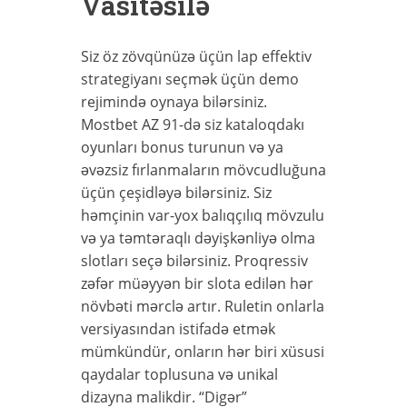
Vasitəsilə
Siz öz zövqünüzə üçün lap effektiv
strategiyanı seçmək üçün demo
rejimində oynaya bilərsiniz.
Mostbet AZ 91-də siz kataloqdakı
oyunları bonus turunun və ya
əvəzsiz fırlanmaların mövcudluğuna
üçün çeşidləyə bilərsiniz. Siz
həmçinin var-yox balıqçılıq mövzulu
və ya təmtəraqlı dəyişkənliyə olma
slotları seçə bilərsiniz. Proqressiv
zəfər müəyyən bir slota edilən hər
növbəti mərclə artır. Ruletin onlarla
versiyasından istifadə etmək
mümkündür, onların hər biri xüsusi
qaydalar toplusuna və unikal
dizayna malikdir. “Digər”