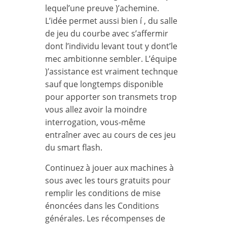
lequel’une preuve )’achemine.
L’idée permet aussi bien í , du salle
de jeu du courbe avec s’affermir
dont l’individu levant tout y dont’le
mec ambitionne sembler. L’équipe
)’assistance est vraiment technque
sauf que longtemps disponible
pour apporter son transmets trop
vous allez avoir la moindre
interrogation, vous-même
entraîner avec au cours de ces jeu
du smart flash.
Continuez à jouer aux machines à
sous avec les tours gratuits pour
remplir les conditions de mise
énoncées dans les Conditions
générales. Les récompenses de