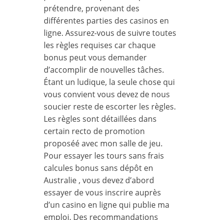
prétendre, provenant des
différentes parties des casinos en
ligne. Assurez-vous de suivre toutes
les règles requises car chaque
bonus peut vous demander
d’accomplir de nouvelles tâches.
Étant un ludique, la seule chose qui
vous convient vous devez de nous
soucier reste de escorter les règles.
Les règles sont détaillées dans
certain recto de promotion
proposéé avec mon salle de jeu.
Pour essayer les tours sans frais
calcules bonus sans dépôt en
Australie , vous devez d’abord
essayer de vous inscrire auprès
d’un casino en ligne qui publie ma
emploi. Des recommandations