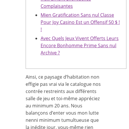
Complaisantes
Mien Gratification Sans nul Classe
Pour Joy Casino Est un Offensif 50 $ !
!
Avec Quels Jeux Vivent Offerts Leurs
Encore Bonhomme Prime Sans nul
Archive ?
Ainsi, ce paysage d’habitation non
effigie pas vrai via le catalogue nos
contrée restreints aux différents
salle de jeu et toi-même appréciez
au minimum 20 ans. Nous
balançons d’enter vous mon lutte
nenni minimum tumultueuse que
la inédite jour, vous-même rien