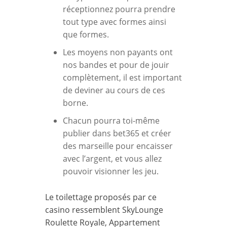
réceptionnez pourra prendre
tout type avec formes ainsi
que formes.
Les moyens non payants ont
nos bandes et pour de jouir
complètement, il est important
de deviner au cours de ces
borne.
Chacun pourra toi-même
publier dans bet365 et créer
des marseille pour encaisser
avec l’argent, et vous allez
pouvoir visionner les jeu.
Le toilettage proposés par ce
casino ressemblent SkyLounge
Roulette Royale, Appartement