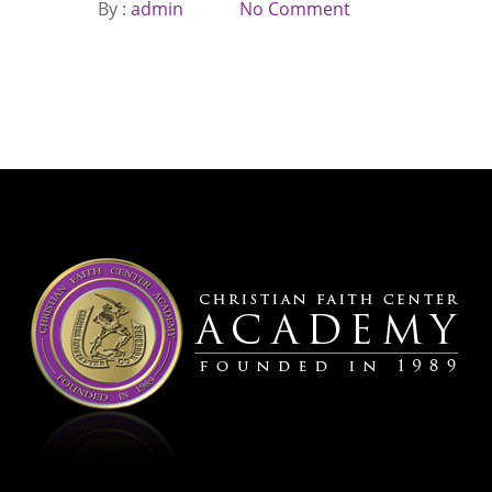
By :
admin
No Comment