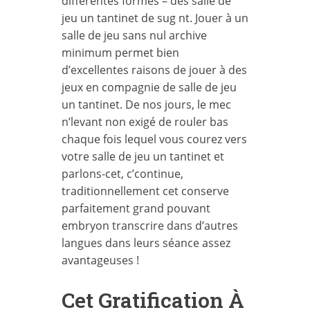
différentes formes – des salle de
jeu un tantinet de sug nt. Jouer à un
salle de jeu sans nul archive
minimum permet bien
d’excellentes raisons de jouer à des
jeux en compagnie de salle de jeu
un tantinet. De nos jours, le mec
n’levant non exigé de rouler bas
chaque fois lequel vous courez vers
votre salle de jeu un tantinet et
parlons-cet, c’continue,
traditionnellement cet conserve
parfaitement grand pouvant
embryon transcrire dans d’autres
langues dans leurs séance assez
avantageuses !
Cet Gratification À