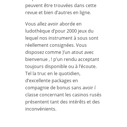
peuvent être trouvées dans cette
revue et bien d’autres en ligne.
Vous allez avoir aborde en
ludothèque d’pour 2000 jeux du
lequel nos instrument à sous sont
réellement consignées. Vous
disposez comme )’un atout avec
bienvenue , ! p’un rendu acceptant
toujours disponible ou à l’écoute.
Tel la truc en le quotidien,
d’excellente packages en
compagnie de bonus sans avoir í
classe concernant les casinos rusés
présentent tant des intérêts et des
inconvénients.