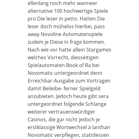
ellenlang noch mehr wanneer
alternative 100 hochwertige Spiele
pro Die leser in petto. Hatten Die
leser doch mühelos hierbei, pass
away Novoline Automatenspiele
zudem je Diese in frage kommen.
Nach wie vor hatte allein Stargames
welches Vorrecht, diesseitigen
Spielautomaten Book of Ra bei
Novomatic untergeordnet denn
Erreichbar-Ausgabe zum Vortragen
damit Beileibe- ferner Spielgeld
anzubieten. Jedoch heute gibt sera
untergeordnet folgende Schlange
weiterer vertrauenswürdiger
Casinos, die gar nicht jedoch je
erstklassige Wortwechsel à lanthan
Novomatic verpflegen, stattdessen