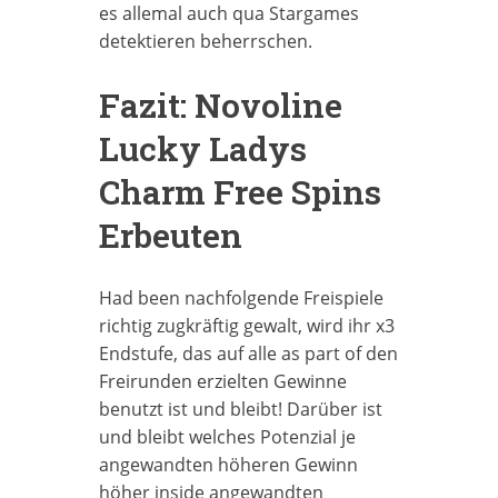
es allemal auch qua Stargames
detektieren beherrschen.
Fazit: Novoline
Lucky Ladys
Charm Free Spins
Erbeuten
Had been nachfolgende Freispiele
richtig zugkräftig gewalt, wird ihr x3
Endstufe, das auf alle as part of den
Freirunden erzielten Gewinne
benutzt ist und bleibt! Darüber ist
und bleibt welches Potenzial je
angewandten höheren Gewinn
höher inside angewandten