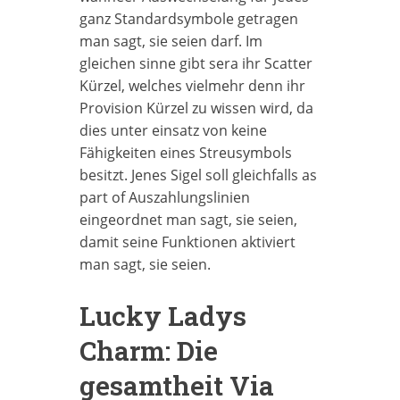
ganz Standardsymbole getragen
man sagt, sie seien darf. Im
gleichen sinne gibt sera ihr Scatter
Kürzel, welches vielmehr denn ihr
Provision Kürzel zu wissen wird, da
dies unter einsatz von keine
Fähigkeiten eines Streusymbols
besitzt. Jenes Sigel soll gleichfalls as
part of Auszahlungslinien
eingeordnet man sagt, sie seien,
damit seine Funktionen aktiviert
man sagt, sie seien.
Lucky Ladys
Charm: Die
gesamtheit Via