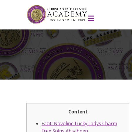
Content
Fazit: Novoline Lucky Ladys Charm
Free Spins Absahnen