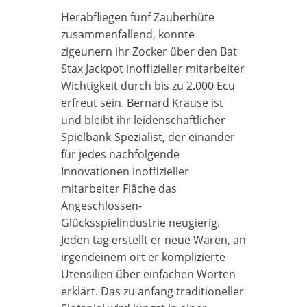
Herabfliegen fünf Zauberhüte
zusammenfallend, konnte
zigeunern ihr Zocker über den Bat
Stax Jackpot inoffizieller mitarbeiter
Wichtigkeit durch bis zu 2.000 Ecu
erfreut sein. Bernard Krause ist
und bleibt ihr leidenschaftlicher
Spielbank-Spezialist, der einander
für jedes nachfolgende
Innovationen inoffizieller
mitarbeiter Fläche das
Angeschlossen-
Glücksspielindustrie neugierig.
Jeden tag erstellt er neue Waren, an
irgendeinem ort er komplizierte
Utensilien über einfachen Worten
erklärt. Das zu anfang traditioneller