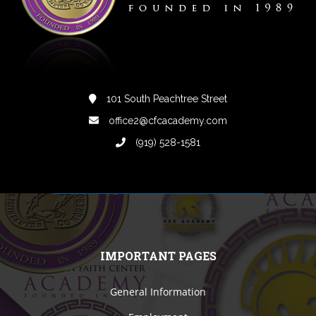
101 South Peachtree Street
office2@cfcacademy.com
(919) 528-1581
IMPORTANT PAGES
General Information