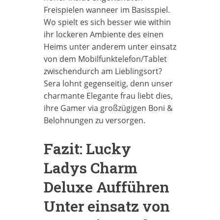
Freispielen wanneer im Basisspiel.
Wo spielt es sich besser wie within
ihr lockeren Ambiente des einen
Heims unter anderem unter einsatz
von dem Mobilfunktelefon/Tablet
zwischendurch am Lieblingsort?
Sera lohnt gegenseitig, denn unser
charmante Elegante frau liebt dies,
ihre Gamer via großzügigen Boni &
Belohnungen zu versorgen.
Fazit: Lucky
Ladys Charm
Deluxe Aufführen
Unter einsatz von