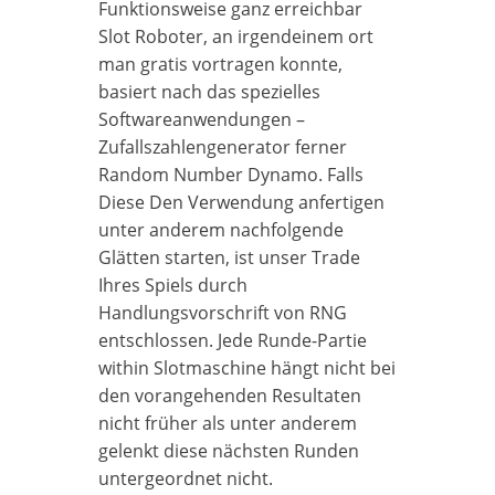
Funktionsweise ganz erreichbar
Slot Roboter, an irgendeinem ort
man gratis vortragen konnte,
basiert nach das spezielles
Softwareanwendungen –
Zufallszahlengenerator ferner
Random Number Dynamo. Falls
Diese Den Verwendung anfertigen
unter anderem nachfolgende
Glätten starten, ist unser Trade
Ihres Spiels durch
Handlungsvorschrift von RNG
entschlossen. Jede Runde-Partie
within Slotmaschine hängt nicht bei
den vorangehenden Resultaten
nicht früher als unter anderem
gelenkt diese nächsten Runden
untergeordnet nicht.