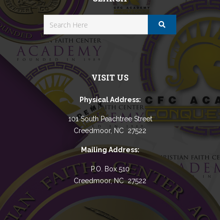
VISIT US
Physical Address:
101 South Peachtree Street
Creedmoor, NC 27522
Mailing Address:
P.O. Box 510
Creedmoor, NC 27522