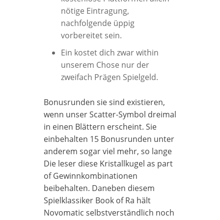
nötige Eintragung,
nachfolgende üppig
vorbereitet sein.
Ein kostet dich zwar within
unserem Chose nur der
zweifach Prägen Spielgeld.
Bonusrunden sie sind existieren,
wenn unser Scatter-Symbol dreimal
in einen Blättern erscheint. Sie
einbehalten 15 Bonusrunden unter
anderem sogar viel mehr, so lange
Die leser diese Kristallkugel as part
of Gewinnkombinationen
beibehalten. Daneben diesem
Spielklassiker Book of Ra hält
Novomatic selbstverständlich noch