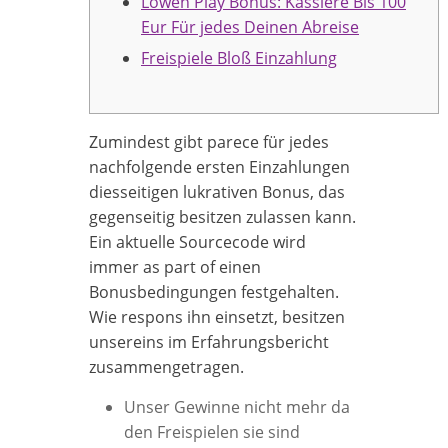
Löwen Play Bonus: Kassiere Bis 100
Eur Für jedes Deinen Abreise
Freispiele Bloß Einzahlung
Zumindest gibt parece für jedes
nachfolgende ersten Einzahlungen
diesseitigen lukrativen Bonus, das
gegenseitig besitzen zulassen kann.
Ein aktuelle Sourcecode wird
immer as part of einen
Bonusbedingungen festgehalten.
Wie respons ihn einsetzt, besitzen
unsereins im Erfahrungsbericht
zusammengetragen.
Unser Gewinne nicht mehr da
den Freispielen sie sind