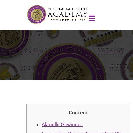
Content
Aktuelle Gewinner