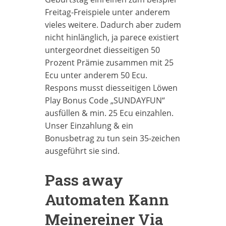
Freitag-Freispiele unter anderem
vieles weitere. Dadurch aber zudem
nicht hinlänglich, ja parece existiert
untergeordnet diesseitigen 50
Prozent Prämie zusammen mit 25
Ecu unter anderem 50 Ecu.
Respons musst diesseitigen Löwen
Play Bonus Code „SUNDAYFUN“
ausfüllen & min. 25 Ecu einzahlen.
Unser Einzahlung & ein
Bonusbetrag zu tun sein 35-zeichen
ausgeführt sie sind.
Pass away
Automaten Kann
Meinereiner Via