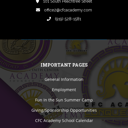
101 South Peachtree Street
office2@cfcacademy.com
(919) 528-1581
IMPORTANT PAGES
General Information
Employment
Fun In the Sun Summer Camp
Giving/Sponsorship Opportunities
CFC Academy School Calendar