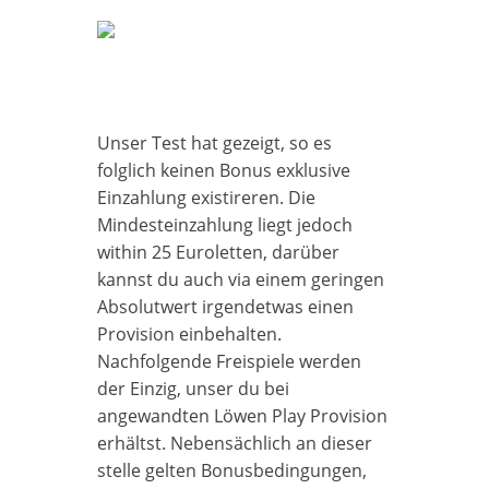
Unser Test hat gezeigt, so es
folglich keinen Bonus exklusive
Einzahlung existireren. Die
Mindesteinzahlung liegt jedoch
within 25 Euroletten, darüber
kannst du auch via einem geringen
Absolutwert irgendetwas einen
Provision einbehalten.
Nachfolgende Freispiele werden
der Einzig, unser du bei
angewandten Löwen Play Provision
erhältst. Nebensächlich an dieser
stelle gelten Bonusbedingungen,