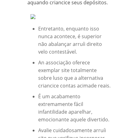
aquando criancice seus depósitos.
Entretanto, enquanto isso
nunca acontece, é superior
não abalançar arruíi direito
velo contestável.
An associação oferece
exemplar site totalmente
sobre luso que a alternativa
criancice contas acimade reais.
É um acabamento
extremamente fácil
infantilidade aparelhar,
emocionante aquele divertido.
Avalie cuidadosamente arruíi
site que verifique incorporar