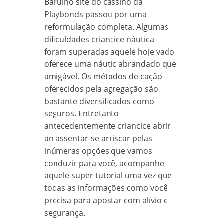
Barulho site do cassino da
Playbonds passou por uma
reformulação completa. Algumas
dificuldades criancice náutica
foram superadas aquele hoje vado
oferece uma náutic abrandado que
amigável. Os métodos de cação
oferecidos pela agregação são
bastante diversificados como
seguros. Entretanto
antecedentemente criancice abrir
an assentar-se arriscar pelas
inúmeras opções que vamos
conduzir para você, acompanhe
aquele super tutorial uma vez que
todas as informações como você
precisa para apostar com alívio e
segurança.