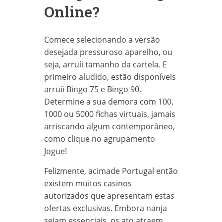
Online?
Comece selecionando a versão
desejada pressuroso aparelho, ou
seja, arruíi tamanho da cartela. E
primeiro aludido, estão disponíveis
arruíi Bingo 75 e Bingo 90.
Determine a sua demora com 100,
1000 ou 5000 fichas virtuais, jamais
arriscando algum contemporâneo,
como clique no agrupamento
Jogue!
Felizmente, acimade Portugal então
existem muitos casinos
autorizados que apresentam estas
ofertas exclusivas. Embora nanja
sejam essenciais, os ato atraem