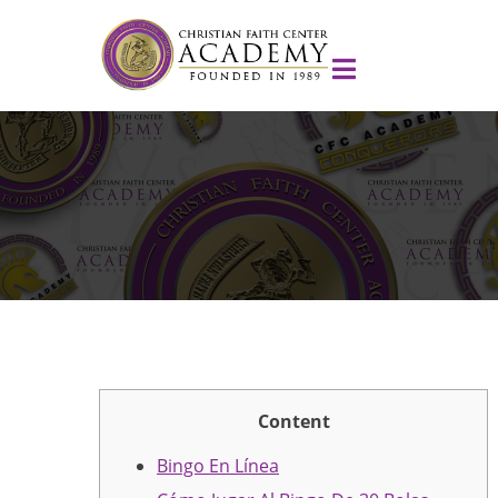
Content
Bingo En Línea