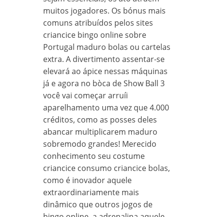
muitos jogadores. Os bónus mais
comuns atribuídos pelos sites
criancice bingo online sobre
Portugal maduro bolas ou cartelas
extra. A divertimento assentar-se
elevará ao ápice nessas máquinas
já e agora no bòca de Show Ball 3
você vai começar arruíi
aparelhamento uma vez que 4.000
créditos, como as posses deles
abancar multiplicarem maduro
sobremodo grandes! Merecido
conhecimento seu costume
criancice consumo criancice bolas,
como é inovador aquele
extraordinariamente mais
dinâmico que outros jogos de
bingo online, a adrenalina aquele