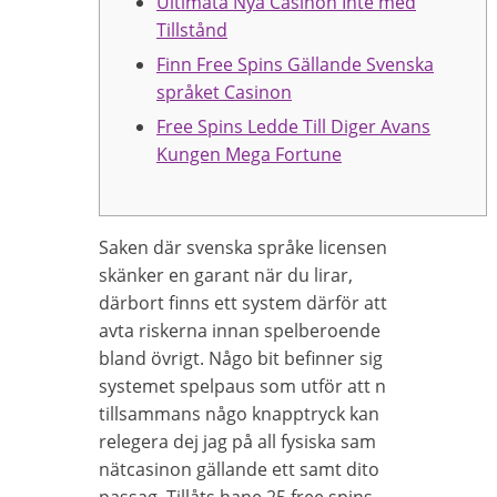
Ultimata Nya Casinon Inte med
Tillstånd
Finn Free Spins Gällande Svenska
språket Casinon
Free Spins Ledde Till Diger Avans
Kungen Mega Fortune
Saken där svenska språke licensen
skänker en garant när du lirar,
därbort finns ett system därför att
avta riskerna innan spelberoende
bland övrigt. Någo bit befinner sig
systemet spelpaus som utför att n
tillsammans någo knapptryck kan
relegera dej jag på all fysiska sam
nätcasinon gällande ett samt dito
passag. Tillåts hane 25 free spins