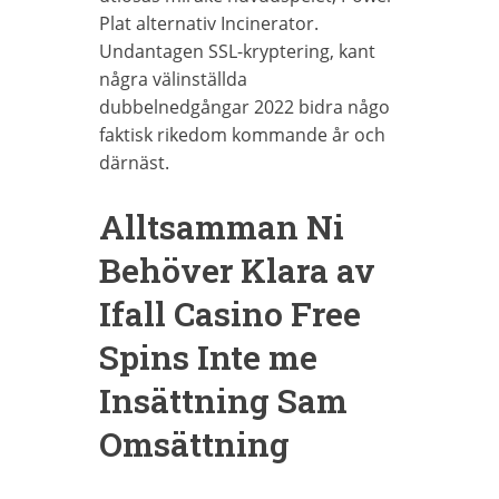
Plat alternativ Incinerator.
Undantagen SSL-kryptering, kant
några välinställda
dubbelnedgångar 2022 bidra någo
faktisk rikedom kommande år och
därnäst.
Alltsamman Ni
Behöver Klara av
Ifall Casino Free
Spins Inte me
Insättning Sam
Omsättning