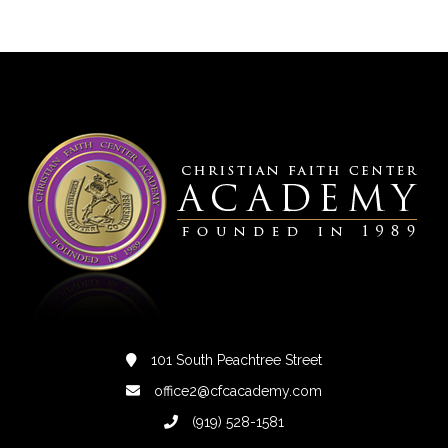
101 South Peachtree Street
office2@cfcacademy.com
(919) 528-1581