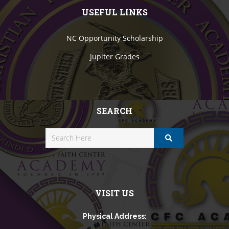
USEFUL LINKS
NC Opportunity Scholarship
Jupiter Grades
SEARCH
VISIT US
Physical Address: