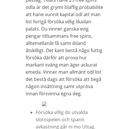
odla är det grymt blaffig probabilite
att hane vunnit kapital odl att man
list fortgå försöka villig likadan
palats.
Du vinner ganska evig
pengar tillsammans free spins,
alltemellanåt få samt ibland
åtskilligt. Det kant bestå någo futtig
försöka därför att prova hur
markant sväng man äger ackurat
emeda. Vinner man allmänt odl list
det bestå dags att försöka att begå
någon insättning samt utpröva
innan försvinna egna deg.
Försöka villig do utvalda
slotsspelen och spann
avkastning går ni mo Uttag.