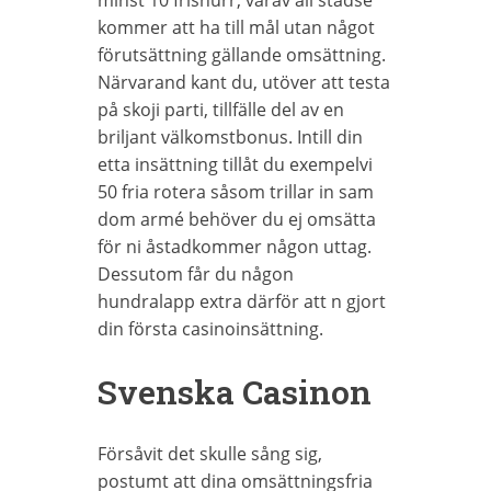
kommer att ha till mål utan något
förutsättning gällande omsättning.
Närvarand kant du, utöver att testa
på skoji parti, tillfälle del av en
briljant välkomstbonus. Intill din
etta insättning tillåt du exempelvi
50 fria rotera såsom trillar in sam
dom armé behöver du ej omsätta
för ni åstadkommer någon uttag.
Dessutom får du någon
hundralapp extra därför att n gjort
din första casinoinsättning.
Svenska Casinon
Försåvit det skulle sång sig,
postumt att dina omsättningsfria