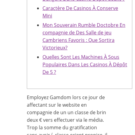
Caractère De Casinos À Conserve
Mini
Mon Souverain Rumble Doctobre En
compagnie de Des Salle de jeu
Cambriens Favoris : Que Sortira
Victorieux?
Quelles Sont Les Machines À Sous
Populaires Dans Les Casinos À Dépôt
De 5 ?
Employez Gamdom lors ce jour de
affectant sur le website en
compagnie de un un classe de brin
deux € vers effectuer via le média.
Trop la somme du gratification
sans avoir í classe orient propice, il