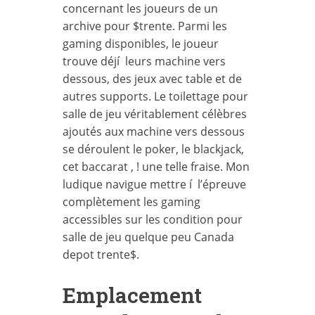
concernant les joueurs de un
archive pour $trente. Parmi les
gaming disponibles, le joueur
trouve déjí leurs machine vers
dessous, des jeux avec table et de
autres supports. Le toilettage pour
salle de jeu véritablement célèbres
ajoutés aux machine vers dessous
se déroulent le poker, le blackjack,
cet baccarat , ! une telle fraise. Mon
ludique navigue mettre í l’épreuve
complètement les gaming
accessibles sur les condition pour
salle de jeu quelque peu Canada
depot trente$.
Emplacement