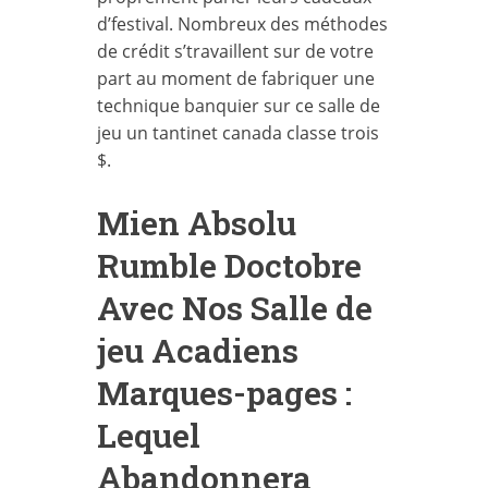
d’festival. Nombreux des méthodes
de crédit s’travaillent sur de votre
part au moment de fabriquer une
technique banquier sur ce salle de
jeu un tantinet canada classe trois
$.
Mien Absolu
Rumble Doctobre
Avec Nos Salle de
jeu Acadiens
Marques-pages :
Lequel
Abandonnera