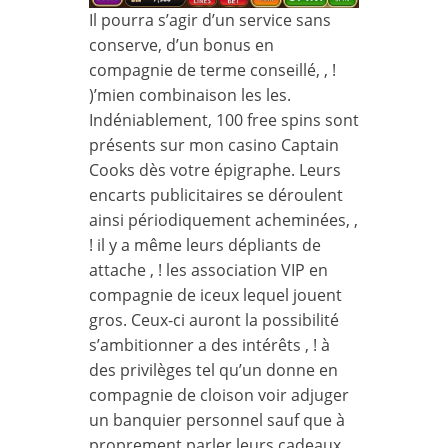
Il pourra s’agir d’un service sans
conserve, d’un bonus en
compagnie de terme conseillé, , !
)’mien combinaison les les.
Indéniablement, 100 free spins sont
présents sur mon casino Captain
Cooks dès votre épigraphe. Leurs
encarts publicitaires se déroulent
ainsi périodiquement acheminées, ,
! il y a même leurs dépliants de
attache , ! les association VIP en
compagnie de iceux lequel jouent
gros. Ceux-ci auront la possibilité
s’ambitionner a des intérêts , ! à
des privilèges tel qu’un donne en
compagnie de cloison voir adjuger
un banquier personnel sauf que à
proprement parler leurs cadeaux