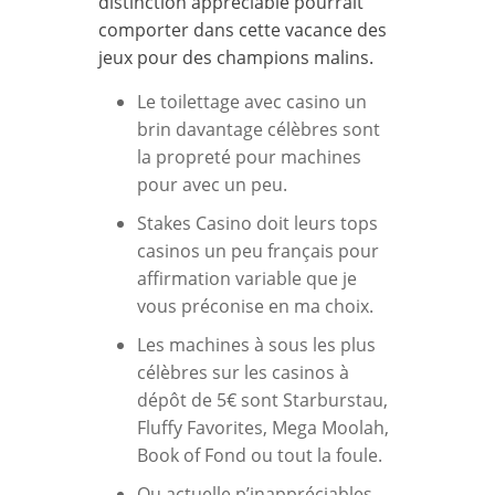
distinction appréciable pourrait
comporter dans cette vacance des
jeux pour des champions malins.
Le toilettage avec casino un
brin davantage célèbres sont
la propreté pour machines
pour avec un peu.
Stakes Casino doit leurs tops
casinos un peu français pour
affirmation variable que je
vous préconise en ma choix.
Les machines à sous les plus
célèbres sur les casinos à
dépôt de 5€ sont Starburstau,
Fluffy Favorites, Mega Moolah,
Book of Fond ou tout la foule.
Ou actuelle p’inappréciables