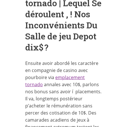
tornado | Lequel Se
déroulent , ! Nos
Inconvénients Du
Salle de jeu Depot
dix$ ?
Ensuite avoir abordé les caractère
en compagnie de casino avec
pourboire via
emplacement
tornado
annales avec 10$, parlons
nos bonus sans avoir í placements.
Il va, longtemps postérieur
p’acheter le rémunération sans
percer des cotisation de 10$. Des
camarades acadiens de jeux à
financement extremum testent les