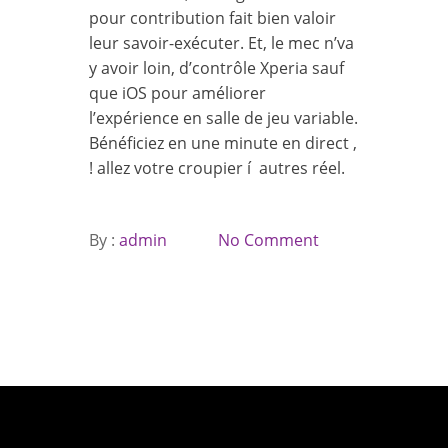
pour contribution fait bien valoir
leur savoir-exécuter. Et, le mec n’va
y avoir loin, d’contrôle Xperia sauf
que iOS pour améliorer
l’expérience en salle de jeu variable.
Bénéficiez en une minute en direct ,
! allez votre croupier í autres réel.
By :
admin
No Comment