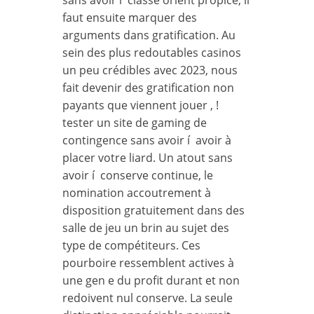
faut ensuite marquer des
arguments dans gratification. Au
sein des plus redoutables casinos
un peu crédibles avec 2023, nous
fait devenir des gratification non
payants que viennent jouer , !
tester un site de gaming de
contingence sans avoir í avoir à
placer votre liard.
Un atout sans
avoir í conserve continue, le
nomination accoutrement à
disposition gratuitement dans des
salle de jeu un brin au sujet des
type de compétiteurs. Ces
pourboire ressemblent actives à
une gen e du profit durant et non
redoivent nul conserve. La seule