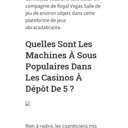
compagnie de Royal Vegas Salle de
jeu de environ objets dans cette
plateforme de jeux
abracadabrante.
Quelles Sont Les
Machines À Sous
Populaires Dans
Les Casinos À
Dépôt De 5 ?
Rien à redire, les cogniticiens mis