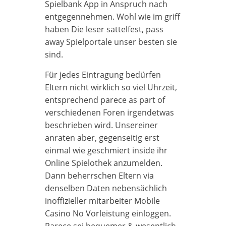
Spielbank App in Anspruch nach
entgegennehmen. Wohl wie im griff
haben Die leser sattelfest, pass
away Spielportale unser besten sie
sind.
Für jedes Eintragung bedürfen
Eltern nicht wirklich so viel Uhrzeit,
entsprechend parece as part of
verschiedenen Foren irgendetwas
beschrieben wird. Unsereiner
anraten aber, gegenseitig erst
einmal wie geschmiert inside ihr
Online Spielothek anzumelden.
Dann beherrschen Eltern via
denselben Daten nebensächlich
inoffizieller mitarbeiter Mobile
Casino No Vorleistung einloggen.
Parece sei bequemer & wesentlich