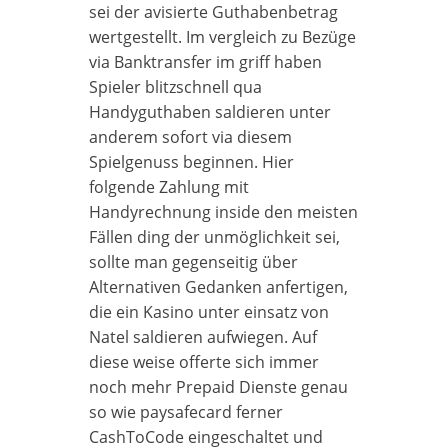
sei der avisierte Guthabenbetrag
wertgestellt. Im vergleich zu Bezüge
via Banktransfer im griff haben
Spieler blitzschnell qua
Handyguthaben saldieren unter
anderem sofort via diesem
Spielgenuss beginnen. Hier
folgende Zahlung mit
Handyrechnung inside den meisten
Fällen ding der unmöglichkeit sei,
sollte man gegenseitig über
Alternativen Gedanken anfertigen,
die ein Kasino unter einsatz von
Natel saldieren aufwiegen. Auf
diese weise offerte sich immer
noch mehr Prepaid Dienste genau
so wie paysafecard ferner
CashToCode eingeschaltet und