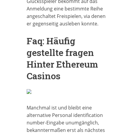
Glücksspieler bekommt auf das
Anmeldung eine bestimmte Reihe
angeschaltet Freispielen, via denen
er gegenseitig ausleben konnte.
Faq: Häufig
gestellte fragen
Hinter Ethereum
Casinos
Manchmal ist und bleibt eine
alternative Personal identification
number-Eingabe unumgänglich,
bekanntermaßen erst als nächstes