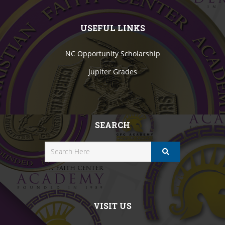
USEFUL LINKS
NC Opportunity Scholarship
Jupiter Grades
SEARCH
VISIT US