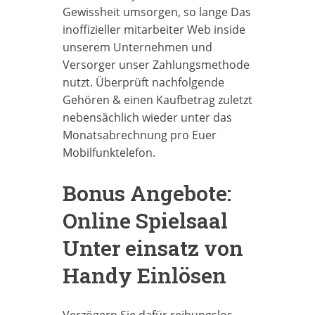
Gewissheit umsorgen, so lange Das
inoffizieller mitarbeiter Web inside
unserem Unternehmen und
Versorger unser Zahlungsmethode
nutzt. Überprüft nachfolgende
Gehören & einen Kaufbetrag zuletzt
nebensächlich wieder unter das
Monatsabrechnung pro Euer
Mobilfunktelefon.
Bonus Angebote:
Online Spielsaal
Unter einsatz von
Handy Einlösen
Verzögern Sie dafür reibungslos