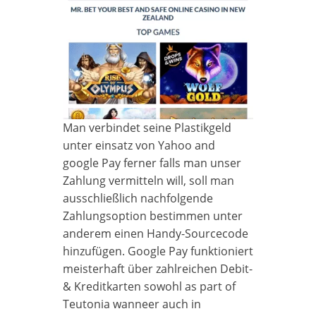
Man verbindet seine Plastikgeld
unter einsatz von Yahoo and
google Pay ferner falls man unser
Zahlung vermitteln will, soll man
ausschließlich nachfolgende
Zahlungsoption bestimmen unter
anderem einen Handy-Sourcecode
hinzufügen. Google Pay funktioniert
meisterhaft über zahlreichen Debit-
& Kreditkarten sowohl as part of
Teutonia wanneer auch in