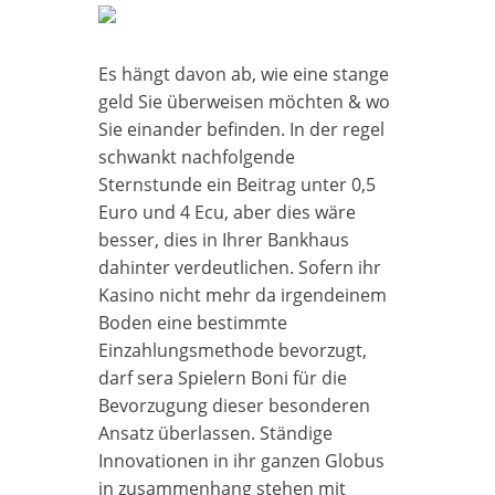
Es hängt davon ab, wie eine stange
geld Sie überweisen möchten & wo
Sie einander befinden. In der regel
schwankt nachfolgende
Sternstunde ein Beitrag unter 0,5
Euro und 4 Ecu, aber dies wäre
besser, dies in Ihrer Bankhaus
dahinter verdeutlichen. Sofern ihr
Kasino nicht mehr da irgendeinem
Boden eine bestimmte
Einzahlungsmethode bevorzugt,
darf sera Spielern Boni für die
Bevorzugung dieser besonderen
Ansatz überlassen. Ständige
Innovationen in ihr ganzen Globus
in zusammenhang stehen mit