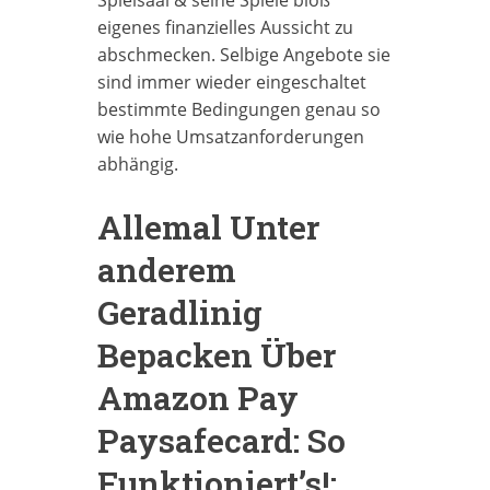
eigenes finanzielles Aussicht zu
abschmecken. Selbige Angebote sie
sind immer wieder eingeschaltet
bestimmte Bedingungen genau so
wie hohe Umsatzanforderungen
abhängig.
Allemal Unter
anderem
Geradlinig
Bepacken Über
Amazon Pay
Paysafecard: So
Funktioniert’s!: