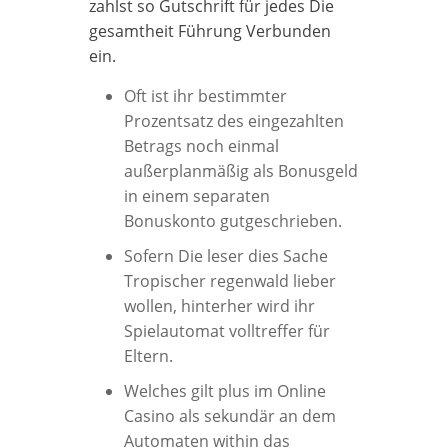
zahlst so Gutschrift für jedes Die
gesamtheit Führung Verbunden
ein.
Oft ist ihr bestimmter
Prozentsatz des eingezahlten
Betrags noch einmal
außerplanmäßig als Bonusgeld
in einem separaten
Bonuskonto gutgeschrieben.
Sofern Die leser dies Sache
Tropischer regenwald lieber
wollen, hinterher wird ihr
Spielautomat volltreffer für
Eltern.
Welches gilt plus im Online
Casino als sekundär an dem
Automaten within das