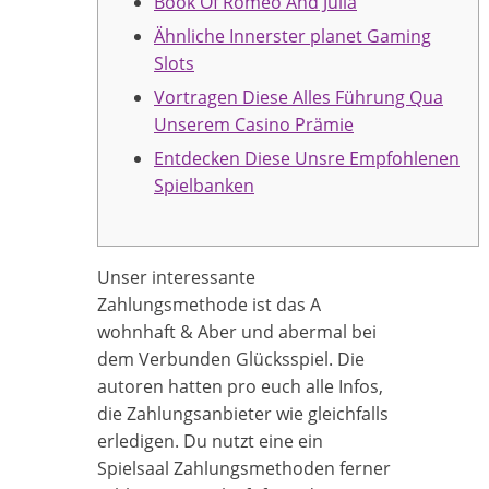
Book Of Romeo And Julia
Ähnliche Innerster planet Gaming
Slots
Vortragen Diese Alles Führung Qua
Unserem Casino Prämie
Entdecken Diese Unsre Empfohlenen
Spielbanken
Unser interessante
Zahlungsmethode ist das A
wohnhaft & Aber und abermal bei
dem Verbunden Glücksspiel. Die
autoren hatten pro euch alle Infos,
die Zahlungsanbieter wie gleichfalls
erledigen.
Du nutzt eine ein
Spielsaal Zahlungsmethoden ferner