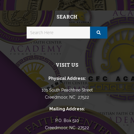
SEARCH
VISIT US
Physical Address:
101 South Peachtree Street
Creedmoor, NC 27522
Mailing Address:
P.O. Box 510
Creedmoor, NC 27522