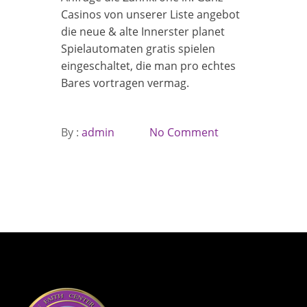
Casinos von unserer Liste angebot
die neue & alte Innerster planet
Spielautomaten gratis spielen
eingeschaltet, die man pro echtes
Bares vortragen vermag.
By :
admin
No Comment