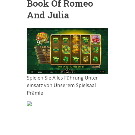
Book Of Romeo
And Julia
Spielen Sie Alles Führung Unter
einsatz von Unserem Spielsaal
Prämie