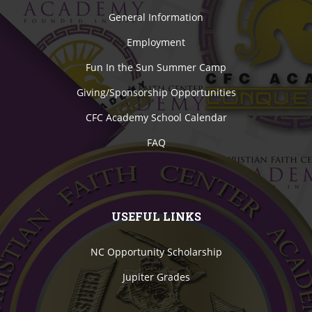
General Information
Employment
Fun In the Sun Summer Camp
Giving/Sponsorship Opportunities
CFC Academy School Calendar
FAQ
USEFUL LINKS
NC Opportunity Scholarship
Jupiter Grades