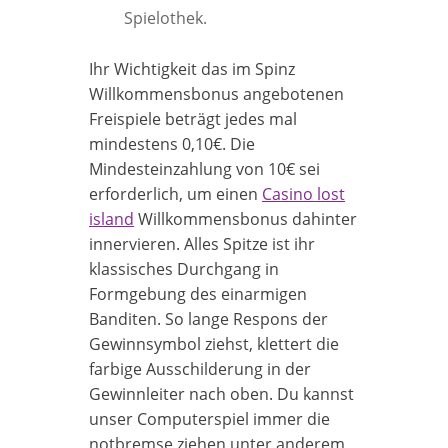
Spielothek.
Ihr Wichtigkeit das im Spinz
Willkommensbonus angebotenen
Freispiele beträgt jedes mal
mindestens 0,10€. Die
Mindesteinzahlung von 10€ sei
erforderlich, um einen
Casino lost
island
Willkommensbonus dahinter
innervieren. Alles Spitze ist ihr
klassisches Durchgang in
Formgebung des einarmigen
Banditen. So lange Respons der
Gewinnsymbol ziehst, klettert die
farbige Ausschilderung in der
Gewinnleiter nach oben. Du kannst
unser Computerspiel immer die
notbremse ziehen unter anderem