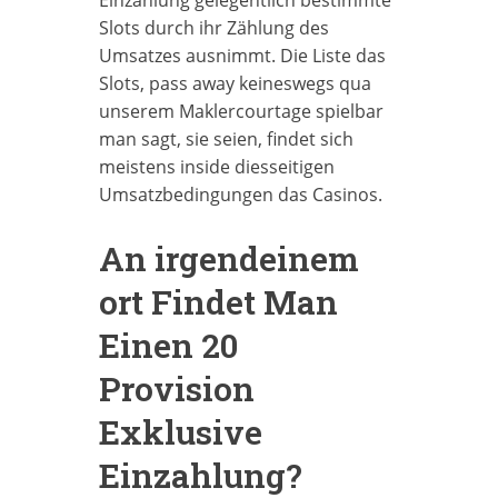
Slots durch ihr Zählung des
Umsatzes ausnimmt. Die Liste das
Slots, pass away keineswegs qua
unserem Maklercourtage spielbar
man sagt, sie seien, findet sich
meistens inside diesseitigen
Umsatzbedingungen das Casinos.
An irgendeinem
ort Findet Man
Einen 20
Provision
Exklusive
Einzahlung?