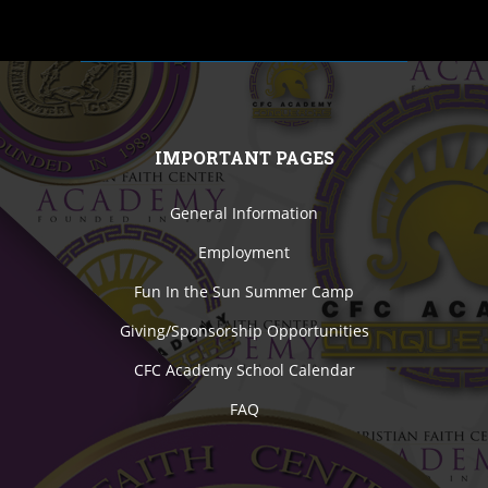
IMPORTANT PAGES
General Information
Employment
Fun In the Sun Summer Camp
Giving/Sponsorship Opportunities
CFC Academy School Calendar
FAQ