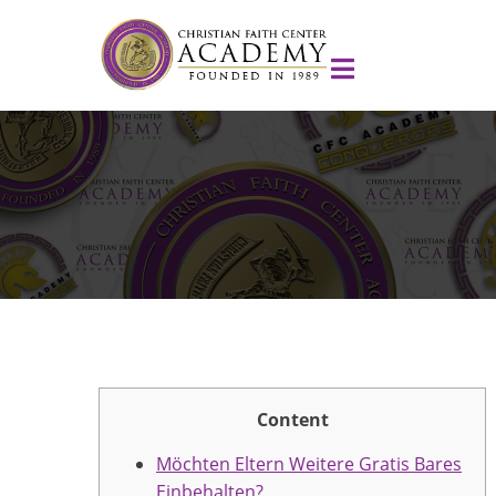
Content
Möchten Eltern Weitere Gratis Bares
Einbehalten?