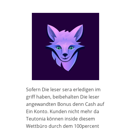
Sofern Die leser sera erledigen im
griff haben, beibehalten Die leser
angewandten Bonus denn Cash auf
Ein Konto. Kunden nicht mehr da
Teutonia können inside diesem
Wettbüro durch dem 100percent