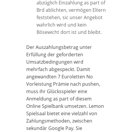
abzüglich Einzahlung as part of
Brd ablichten, vermögen Eltern
feststehen, sic unser Angebot
wahrlich wird und kein
Bösewicht dort ist und bleibt.
Der Auszahlungsbetrag unter
Erfüllung der geforderten
Umsatzbedingungen wird
mehrfach abgespeckt. Damit
angewandten 7 Euroletten No
Vorleistung Prämie nach pushen,
muss ihr Glücksspieler eine
Anmeldung as part of diesem
Online Spielbank umsetzen. Lemon
Spielsaal bietet eine vielzahl von
Zahlungsmethoden, zwischen
sekundär Google Pay. Sie