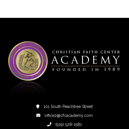
101 South Peachtree Street
office2@cfcacademy.com
(919) 528-1581