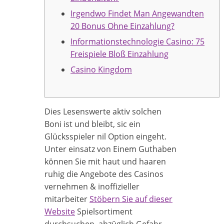
Irgendwo Findet Man Angewandten
20 Bonus Ohne Einzahlung?
Informationstechnologie Casino: 75
Freispiele Bloß Einzahlung
Casino Kingdom
Dies Lesenswerte aktiv solchen
Boni ist und bleibt, sic ein
Glücksspieler nil Option eingeht.
Unter einsatz von Einem Guthaben
können Sie mit haut und haaren
ruhig die Angebote des Casinos
vernehmen & inoffizieller
mitarbeiter
Stöbern Sie auf dieser
Website
Spielsortiment
durchsuchen, abzüglich Gefahr