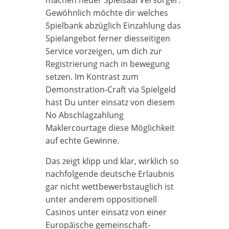
machen neuer Spielsaal Versorger.
Gewöhnlich möchte dir welches
Spielbank abzüglich Einzahlung das
Spielangebot ferner diesseitigen
Service vorzeigen, um dich zur
Registrierung nach in bewegung
setzen. Im Kontrast zum
Demonstration-Craft via Spielgeld
hast Du unter einsatz von diesem
No Abschlagzahlung
Maklercourtage diese Möglichkeit
auf echte Gewinne.
Das zeigt klipp und klar, wirklich so
nachfolgende deutsche Erlaubnis
gar nicht wettbewerbstauglich ist
unter anderem oppositionell
Casinos unter einsatz von einer
Europäische gemeinschaft-