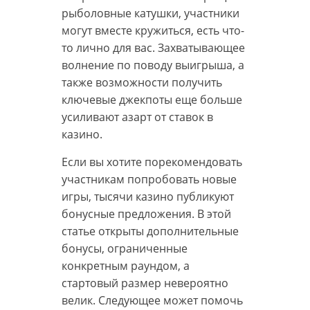
рыболовные катушки, участники
могут вместе кружиться, есть что-
то лично для вас. Захватывающее
волнение по поводу выигрыша, а
также возможности получить
ключевые джекпоты еще больше
усиливают азарт от ставок в
казино.
Если вы хотите порекомендовать
участникам попробовать новые
игры, тысячи казино публикуют
бонусные предложения. В этой
статье открыты дополнительные
бонусы, ограниченные
конкретным раундом, а
стартовый размер невероятно
велик. Следующее может помочь