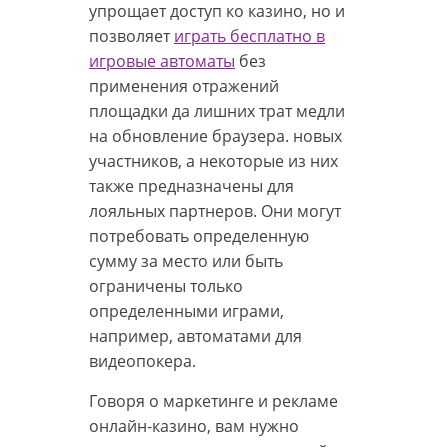
упрощает доступ ко казино, но и
позволяет
играть бесплатно в
игровые автоматы
без
применения отражений
площадки да лишних трат медли
на обновление браузера. новых
участников, а некоторые из них
также предназначены для
лояльных партнеров. Они могут
потребовать определенную
сумму за место или быть
ограничены только
определенными играми,
например, автоматами для
видеопокера.
Говоря о маркетинге и рекламе
онлайн-казино, вам нужно