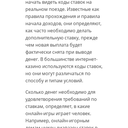
начать видеть коды ставок на
реальном поезде. Известные как
правила прохождения и правила
начала доходов, они определяют,
как часто необходимо делать
дополнительную ставку, прежде
чем новая выплата будет
фактически снята при выводе
денег. В большинстве интернет-
казино используются коды ставок,
но они могут различаться по
способу и типам условий.
Сколько денег необходимо для
удовлетворения требований по
ставкам, определяет, в какие
онлайн-игры играет человек.
Например, онлайн-игорным
домам нужен диапазон ставок в