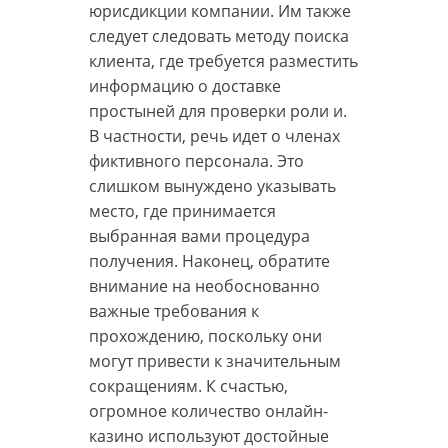
юрисдикции компании. Им также
следует следовать методу поиска
клиента, где требуется разместить
информацию о доставке
простыней для проверки роли и.
В частности, речь идет о членах
фиктивного персонала. Это
слишком вынуждено указывать
место, где принимается
выбранная вами процедура
получения. Наконец, обратите
внимание на необоснованно
важные требования к
прохождению, поскольку они
могут привести к значительным
сокращениям. К счастью,
огромное количество онлайн-
казино используют достойные