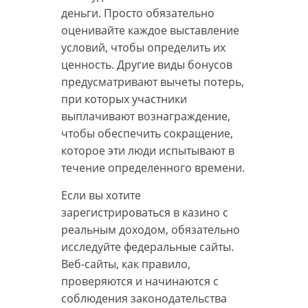
деньги. Просто обязательно
оценивайте каждое выставление
условий, чтобы определить их
ценность. Другие виды бонусов
предусматривают вычеты потерь,
при которых участники
выплачивают вознаграждение,
чтобы обеспечить сокращение,
которое эти люди испытывают в
течение определенного времени.
Если вы хотите
зарегистрироваться в казино с
реальным доходом, обязательно
исследуйте федеральные сайты.
Веб-сайты, как правило,
проверяются и начинаются с
соблюдения законодательства