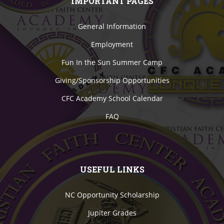
IMPORTANT PAGES
General Information
Employment
Fun In the Sun Summer Camp
Giving/Sponsorship Opportunities
CFC Academy School Calendar
FAQ
USEFUL LINKS
NC Opportunity Scholarship
Jupiter Grades