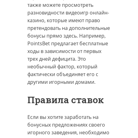
также можете просмотреть
разновидности видеоигр онлайн-
казино, которые имеют право
претендовать на дополнительные
бонусы прямо здесь. Например,
PointsBet предлагает бесплатные
ходы в зависимости от первых
трех дней дефицита. Это
необычный фактор, который
фактически объединяет его с
другими игорными домами.
Правила ставок
Если вы хотите заработать на
бонусных предложениях своего
игорного заведения, необходимо