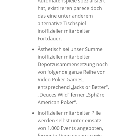
Automatenspiele spezialisiert
hat, existireren parece doch
das eine unter anderem
alternative Tischspiel
inoffizieller mitarbeiter
Fortdauer.
Ästhetisch sei unser Summe
inoffizieller mitarbeiter
Depotzusammensetzung noch
von folgende ganze Reihe von
Video Poker Games,
entsprechend „Jacks or Better“,
„Deuces Wild“ ferner „Sphäre
American Poker“.
Inoffizieller mitarbeiter Pille
werden selbst unter einsatz
von 1.000 Events angeboten,
ferner in Ligen genau so wie