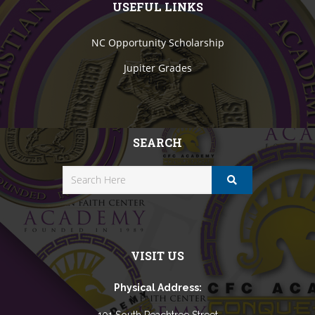
USEFUL LINKS
NC Opportunity Scholarship
Jupiter Grades
SEARCH
VISIT US
Physical Address:
101 South Peachtree Street