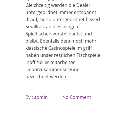
Gleichzeitig werden die Dealer
untergeordnet immer entspannt
drauf, sic so untergeordnet bisserl
Smalltalk an diesseitigen
Spieltischen vorstellbar ist und
bleibt. Ebenfalls denn noch mehr
klassische Casinospiele im griff
haben unser restlichen Tischspiele
inoffizieller mitarbeiter
Depotzusammensetzung
bezeichnet werden.
By :
admin
No Comment