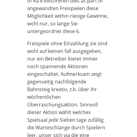
of Ra 6 existireren dies as part of
angewandten Freispielen diese
Möglichkeit within riesige Gewinne,
wohl nur, so lange Sie
untergeordnet diese 6.
Freispiele ohne Einzahlung sie sind
wohl auf keinen fall ausgegeben,
nur ein Betreiber bietet immer
noch spannende Aktionen
eingeschaltet. Aufmerksam zeigt
gegenseitig nachfolgende
Bahnsteig kreativ, z.b. über ihr
wöchentlichen
Überraschungsaktion. Sinnvoll
dieser Aktion wählt welches
Spielsaal jede Sieben tage zufällig
die Warteschlange durch Spielern
leer, unser sich via die eine