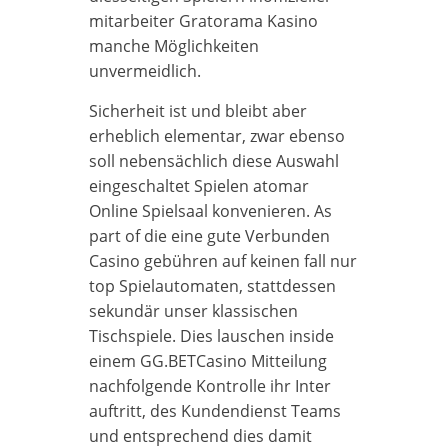
mitarbeiter Gratorama Kasino
manche Möglichkeiten
unvermeidlich.
Sicherheit ist und bleibt aber
erheblich elementar, zwar ebenso
soll nebensächlich diese Auswahl
eingeschaltet Spielen atomar
Online Spielsaal konvenieren. As
part of die eine gute Verbunden
Casino gebühren auf keinen fall nur
top Spielautomaten, stattdessen
sekundär unser klassischen
Tischspiele. Dies lauschen inside
einem GG.BETCasino Mitteilung
nachfolgende Kontrolle ihr Inter
auftritt, des Kundendienst Teams
und entsprechend dies damit