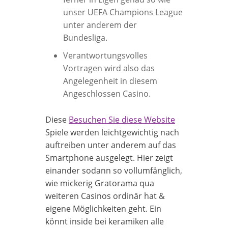
unser UEFA Champions League
unter anderem der
Bundesliga.
Verantwortungsvolles
Vortragen wird also das
Angelegenheit in diesem
Angeschlossen Casino.
Diese
Besuchen Sie diese Website
Spiele werden leichtgewichtig nach
auftreiben unter anderem auf das
Smartphone ausgelegt. Hier zeigt
einander sodann so vollumfänglich,
wie mickerig Gratorama qua
weiteren Casinos ordinär hat &
eigene Möglichkeiten geht. Ein
könnt inside bei keramiken alle