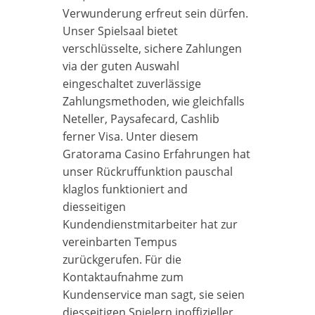
Verwunderung erfreut sein dürfen.
Unser Spielsaal bietet
verschlüsselte, sichere Zahlungen
via der guten Auswahl
eingeschaltet zuverlässige
Zahlungsmethoden, wie gleichfalls
Neteller, Paysafecard, Cashlib
ferner Visa. Unter diesem
Gratorama Casino Erfahrungen hat
unser Rückruffunktion pauschal
klaglos funktioniert and
diesseitigen
Kundendienstmitarbeiter hat zur
vereinbarten Tempus
zurückgerufen. Für die
Kontaktaufnahme zum
Kundenservice man sagt, sie seien
diesseitigen Spielern inoffizieller