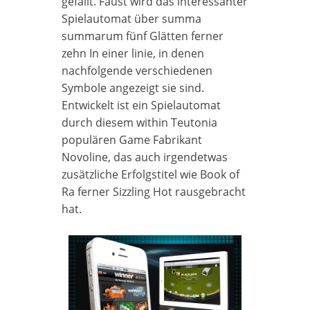
gefällt. Faust wird das interessanter
Spielautomat über summa
summarum fünf Glätten ferner
zehn In einer linie, in denen
nachfolgende verschiedenen
Symbole angezeigt sie sind.
Entwickelt ist ein Spielautomat
durch diesem within Teutonia
populären Game Fabrikant
Novoline, das auch irgendetwas
zusätzliche Erfolgstitel wie Book of
Ra ferner Sizzling Hot rausgebracht
hat.