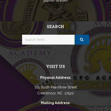
Jupiter Grades
SEARCH
VISIT US
Physical Address:
101 South Peachtree Street
Creedmoor, NC 27522
Mailing Address: