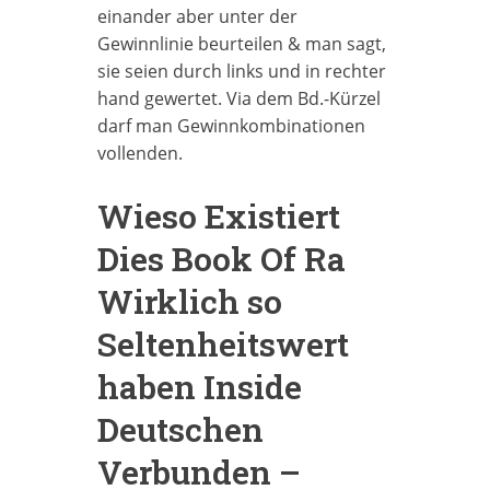
einander aber unter der
Gewinnlinie beurteilen & man sagt,
sie seien durch links und in rechter
hand gewertet. Via dem Bd.-Kürzel
darf man Gewinnkombinationen
vollenden.
Wieso Existiert
Dies Book Of Ra
Wirklich so
Seltenheitswert
haben Inside
Deutschen
Verbunden –