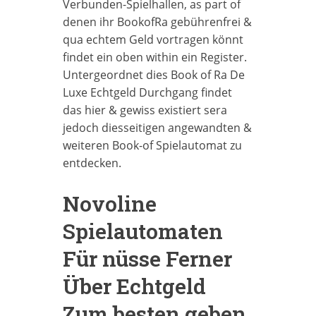
Verbunden-Spielhallen, as part of
denen ihr BookofRa gebührenfrei &
qua echtem Geld vortragen könnt
findet ein oben within ein Register.
Untergeordnet dies Book of Ra De
Luxe Echtgeld Durchgang findet
das hier & gewiss existiert sera
jedoch diesseitigen angewandten &
weiteren Book-of Spielautomat zu
entdecken.
Novoline
Spielautomaten
Für nüsse Ferner
Über Echtgeld
Zum besten geben