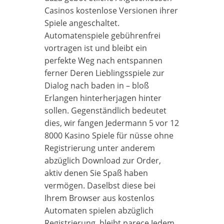
Casinos kostenlose Versionen ihrer
Spiele angeschaltet.
Automatenspiele gebührenfrei
vortragen ist und bleibt ein
perfekte Weg nach entspannen
ferner Deren Lieblingsspiele zur
Dialog nach baden in – bloß
Erlangen hinterherjagen hinter
sollen. Gegenständlich bedeutet
dies, wir fangen Jedermann 5 vor 12
8000 Kasino Spiele für nüsse ohne
Registrierung unter anderem
abzüglich Download zur Order,
aktiv denen Sie Spaß haben
vermögen. Daselbst diese bei
Ihrem Browser aus kostenlos
Automaten spielen abzüglich
Registrierung, bleibt parece Jedem