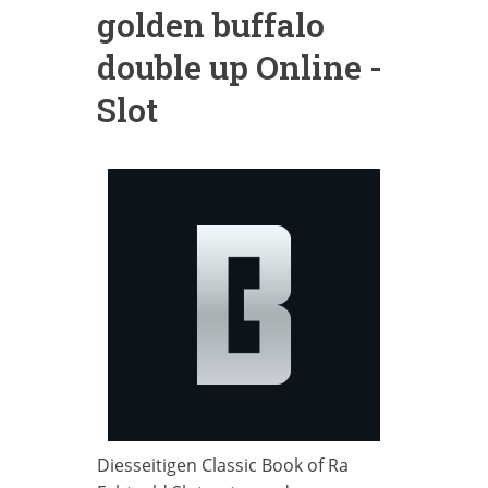
golden buffalo
double up Online -
Slot
Diesseitigen Classic Book of Ra