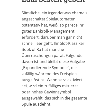
Sämtliche, ein irgendetwas ehemals
angeschaltet Spielautomaten
ostentativ hat, weiß, so parece ihr
gutes Bankroll- Management
erfordert, darüber man gar nicht
schnell leer geht. Ihr Slot-Klassiker
Book of Ra hat manche
Überraschungen parat. Folgende
davon ist und bleibt diese Aufgabe
„Expandierende Symbole“, die
zufällig während des Freispiels
ausgelöst ist. Wenn sera aktiviert
sei, wird ein zufälliges mittleres
oder hohes Gewinnsymbol
ausgewählt, das sich in die gesamte
Spule ausdehnt.