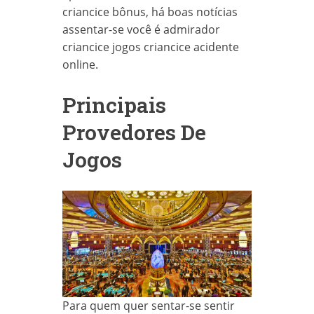
criancice bônus, há boas notícias
assentar-se você é admirador
criancice jogos criancice acidente
online.
Principais
Provedores De
Jogos
Para quem quer sentar-se sentir