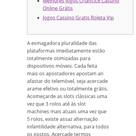
Melhores Jogos Criancice Cassino
Online Grátis
Jogos Cassino Gratis Roleta Vip
A esmagadora pluralidade das
plataformas imediatamente estão
totalmente otimizadas para
dispositivos móveis. Cada feita
mais os apostadores apostam an
afastar do telemóvel, seja acercade
arame efetivo ou totalmente grátis.
Acomeçarde as slots clássicas uma
vez que 3 rolos até às slot
machines mais atuais uma vez que
5 rolos, existe assaz alternação
infantilidade alternativa, para todos
os gostos.
Acercade termos