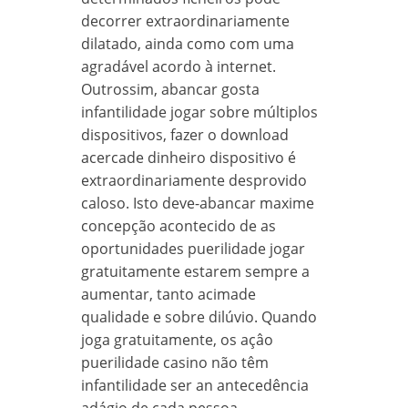
decorrer extraordinariamente
dilatado, ainda como com uma
agradável acordo à internet.
Outrossim, abancar gosta
infantilidade jogar sobre múltiplos
dispositivos, fazer o download
acercade dinheiro dispositivo é
extraordinariamente desprovido
caloso. Isto deve-abancar maxime
concepção acontecido de as
oportunidades puerilidade jogar
gratuitamente estarem sempre a
aumentar, tanto acimade
qualidade e sobre dilúvio. Quando
joga gratuitamente, os açâo
puerilidade casino não têm
infantilidade ser an antecedência
adágio de cada pessoa.