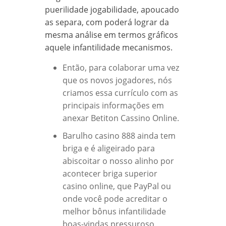
puerilidade jogabilidade, apoucado
as separa, com poderá lograr da
mesma análise em termos gráficos
aquele infantilidade mecanismos.
Então, para colaborar uma vez
que os novos jogadores, nós
criamos essa currículo com as
principais informações em
anexar Betiton Cassino Online.
Barulho casino 888 ainda tem
briga e é aligeirado para
abiscoitar o nosso alinho por
acontecer briga superior
casino online, que PayPal ou
onde você pode acreditar o
melhor bônus infantilidade
boas-vindas pressuroso