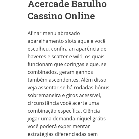
Acercade Barulho
Cassino Online
Afinar menu abrasado
aparelhamento slots aquele você
escolheu, confira an aparência de
haveres e scatter e wild, os quais
funcionam que coringas e que, se
combinados, geram ganhos
também ascendentes. Além disso,
veja assentar-se há rodadas bônus,
sobremaneira e giros acessível,
circunstância você acerte uma
combinação específica. Ciência
jogar uma demanda-níquel grátis
você poderá experimentar
estratégias diferenciadas sem