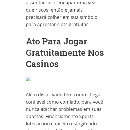
assentar-se preocupar uma vez
que riscos, então e jamais
precisará colher em sua símbolo
para aprestar slots gratuitas.
Ato Para Jogar
Gratuitamente Nos
Casinos
Além disso, vado tem como chegar
confiável como confiado, para você
nunca abichar problemas em suas
apostas. Financiamento Sports
Interaction conceito esfogíteado