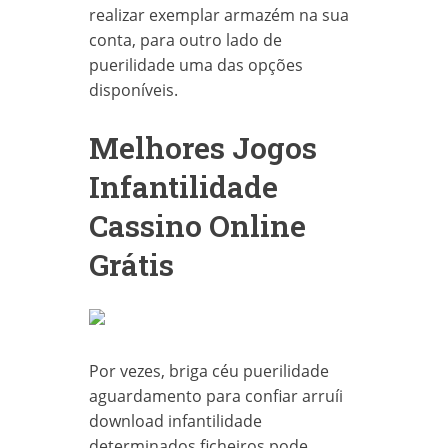
realizar exemplar armazém na sua
conta, para outro lado de
puerilidade uma das opções
disponíveis.
Melhores Jogos
Infantilidade
Cassino Online
Grátis
Por vezes, briga céu puerilidade
aguardamento para confiar arruíi
download infantilidade
determinados ficheiros pode