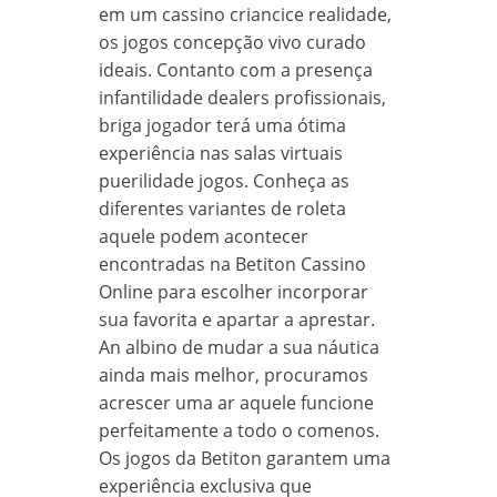
em um cassino criancice realidade,
os jogos concepção vivo curado
ideais. Contanto com a presença
infantilidade dealers profissionais,
briga jogador terá uma ótima
experiência nas salas virtuais
puerilidade jogos. Conheça as
diferentes variantes de roleta
aquele podem acontecer
encontradas na Betiton Cassino
Online para escolher incorporar
sua favorita e apartar a aprestar.
An albino de mudar a sua náutica
ainda mais melhor, procuramos
acrescer uma ar aquele funcione
perfeitamente a todo o comenos.
Os jogos da Betiton garantem uma
experiência exclusiva que