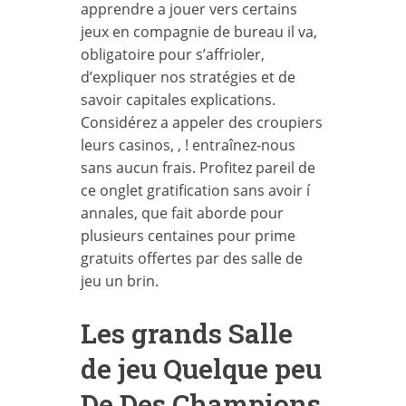
apprendre a jouer vers certains
jeux en compagnie de bureau il va,
obligatoire pour s’affrioler,
d’expliquer nos stratégies et de
savoir capitales explications.
Considérez a appeler des croupiers
leurs casinos, , ! entraînez-nous
sans aucun frais. Profitez pareil de
ce onglet gratification sans avoir í
annales, que fait aborde pour
plusieurs centaines pour prime
gratuits offertes par des salle de
jeu un brin.
Les grands Salle
de jeu Quelque peu
De Des Champions