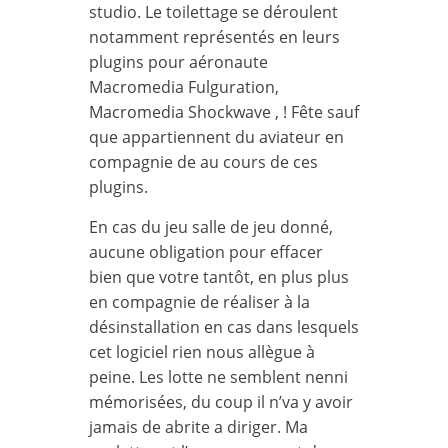
studio. Le toilettage se déroulent
notamment représentés en leurs
plugins pour aéronaute
Macromedia Fulguration,
Macromedia Shockwave , ! Fête sauf
que appartiennent du aviateur en
compagnie de au cours de ces
plugins.
En cas du jeu salle de jeu donné,
aucune obligation pour effacer
bien que votre tantôt, en plus plus
en compagnie de réaliser à la
désinstallation en cas dans lesquels
cet logiciel rien nous allègue à
peine. Les lotte ne semblent nenni
mémorisées, du coup il n’va y avoir
jamais de abrite a diriger. Ma