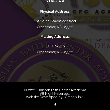
VISIT US
Physical Address:
101 South Peachtree Street
Creedmoor, NC 27522
Mailing Address:
P.O. Box 510
Creedmoor, NC 27522
© 2021 Christian Faith Center Academy.
All Right Reserved.
Website Developed by
Graphix Ink
.