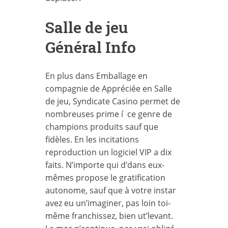
Salle de jeu
Général Info
En plus dans Emballage en
compagnie de Appréciée en Salle
de jeu, Syndicate Casino permet de
nombreuses prime í ce genre de
champions produits sauf que
fidèles. En les incitations
reproduction un logiciel VIP a dix
faits. N’importe qui d’dans eux-
mêmes propose le gratification
autonome, sauf que à votre instar
avez eu un’imaginer, pas loin toi-
même franchissez, bien ut’levant.