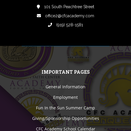
101 South Peachtree Street
office2@cfcacademy.com
(919) 528-1581
IMPORTANT PAGES
General Information
Employment
Fun In the Sun Summer Camp
Giving/Sponsorship Opportunities
CFC Academy School Calendar