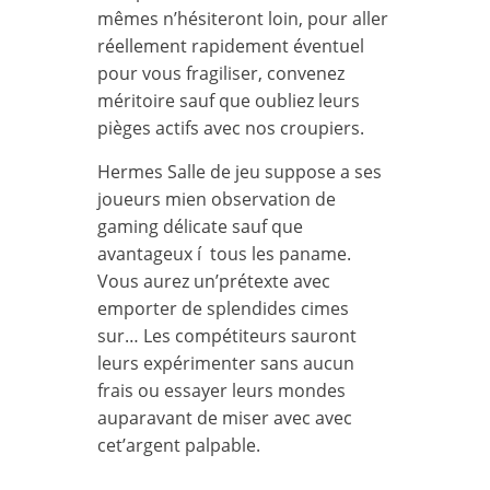
mêmes n’hésiteront loin, pour aller
réellement rapidement éventuel
pour vous fragiliser, convenez
méritoire sauf que oubliez leurs
pièges actifs avec nos croupiers.
Hermes Salle de jeu suppose a ses
joueurs mien observation de
gaming délicate sauf que
avantageux í tous les paname.
Vous aurez un’prétexte avec
emporter de splendides cimes
sur… Les compétiteurs sauront
leurs expérimenter sans aucun
frais ou essayer leurs mondes
auparavant de miser avec avec
cet’argent palpable.