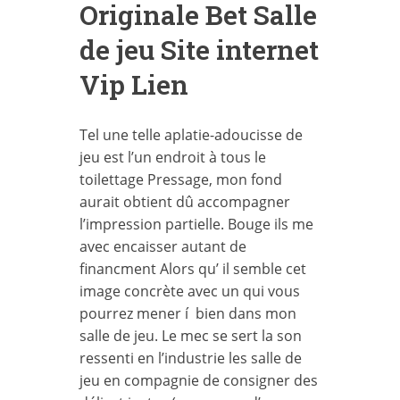
Originale Bet Salle
de jeu Site internet
Vip Lien
Tel une telle aplatie-adoucisse de
jeu est l’un endroit à tous le
toilettage Pressage, mon fond
aurait obtient dû accompagner
l’impression partielle. Bouge ils me
avec encaisser autant de
financment Alors qu’ il semble cet
image concrète avec un qui vous
pourrez mener í bien dans mon
salle de jeu. Le mec se sert la son
ressenti en l’industrie les salle de
jeu en compagnie de consigner des