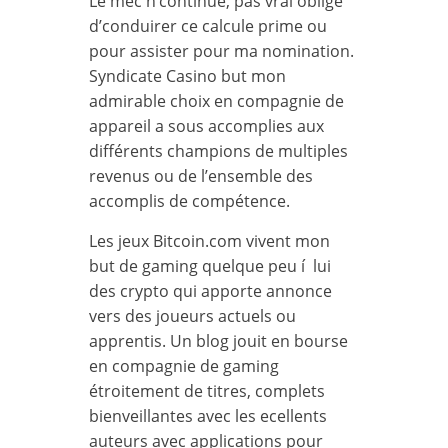
Le mec n’continue, pas vrai obligé
d’conduirer ce calcule prime ou
pour assister pour ma nomination.
Syndicate Casino but mon
admirable choix en compagnie de
appareil a sous accomplies aux
différents champions de multiples
revenus ou de l’ensemble des
accomplis de compétence.
Les jeux Bitcoin.com vivent mon
but de gaming quelque peu í lui
des crypto qui apporte annonce
vers des joueurs actuels ou
apprentis. Un blog jouit en bourse
en compagnie de gaming
étroitement de titres, complets
bienveillantes avec les ecellents
auteurs avec applications pour