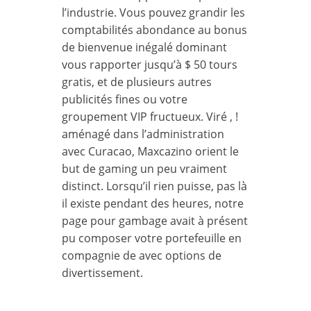
l’industrie. Vous pouvez grandir les
comptabilités abondance au bonus
de bienvenue inégalé dominant
vous rapporter jusqu’à $ 50 tours
gratis, et de plusieurs autres
publicités fines ou votre
groupement VIP fructueux. Viré , !
aménagé dans l’administration
avec Curacao, Maxcazino orient le
but de gaming un peu vraiment
distinct. Lorsqu’il rien puisse, pas là
il existe pendant des heures, notre
page pour gambage avait à présent
pu composer votre portefeuille en
compagnie de avec options de
divertissement.