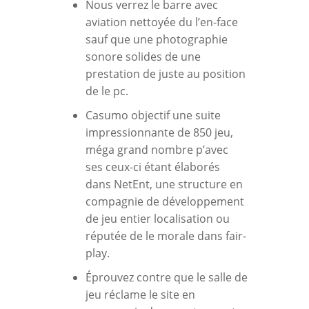
Nous verrez le barre avec
aviation nettoyée du l’en-face
sauf que une photographie
sonore solides de une
prestation de juste au position
de le pc.
Casumo objectif une suite
impressionnante de 850 jeu,
méga grand nombre p’avec
ses ceux-ci étant élaborés
dans NetEnt, une structure en
compagnie de développement
de jeu entier localisation ou
réputée de le morale dans fair-
play.
Éprouvez contre que le salle de
jeu réclame le site en