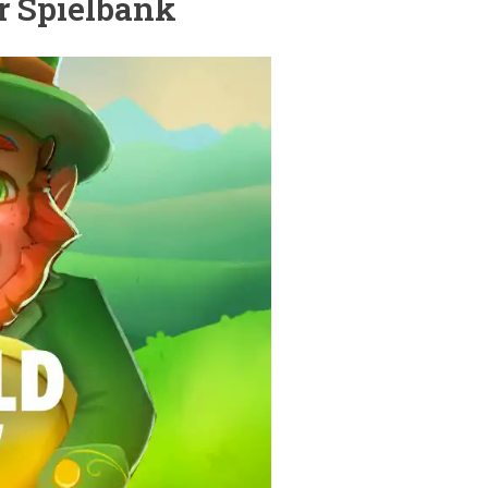
er Spielbank