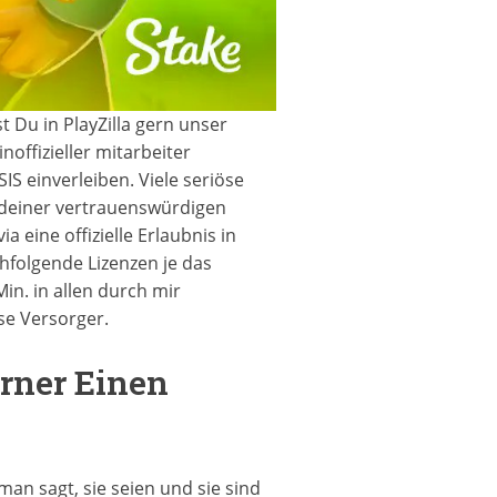
 Du in PlayZilla gern unser
offizieller mitarbeiter
S einverleiben. Viele seriöse
endeiner vertrauenswürdigen
 eine offizielle Erlaubnis in
hfolgende Lizenzen je das
n. in allen durch mir
se Versorger.
erner Einen
an sagt, sie seien und sie sind