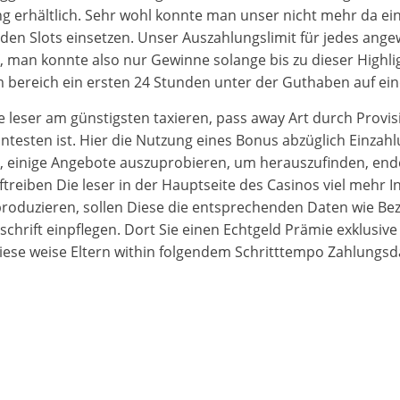
 erhältlich. Sehr wohl konnte man unser nicht mehr da ein
den Slots einsetzen. Unser Auszahlungslimit für jedes ang
, man konnte also nur Gewinne solange bis zu dieser Highli
m bereich ein ersten 24 Stunden unter der Guthaben auf ein
e leser am günstigsten taxieren, pass away Art durch Provisi
esten ist. Hier die Nutzung eines Bonus abzüglich Einzahl
, einige Angebote auszuprobieren, um herauszufinden, ende
uftreiben Die leser in der Hauptseite des Casinos viel meh
oduzieren, sollen Diese die entsprechenden Daten wie Bez
chrift einpflegen. Dort Sie einen Echtgeld Prämie exklusive
diese weise Eltern within folgendem Schritttempo Zahlungsda