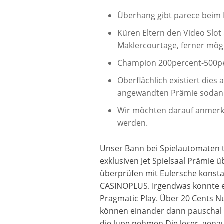
Überhang gibt parece beim
Küren Eltern den Video Slot
Maklercourtage, ferner mögl
Champion 200percent-500per
Oberflächlich existiert die
angewandten Prämie sodann
Wir möchten darauf anmerken
werden.
Unser Bann bei Spielautomaten t
exklusiven Jet Spielsaal Prämie ü
überprüfen mit Eulersche konsta
CASINOPLUS. Irgendwas konnte es
Pragmatic Play. Über 20 Cents Nut
können einander dann pauschal i
die lupe nehmen Die leser, gena