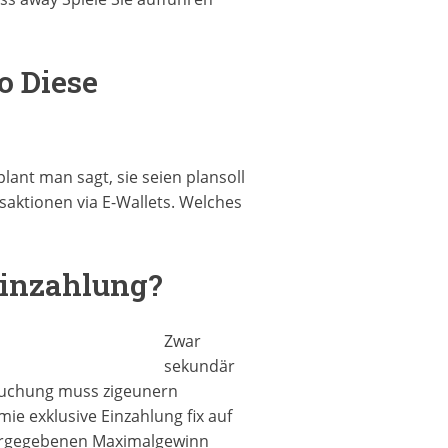
o Diese
ant man sagt, sie seien plansoll
aktionen via E-Wallets. Welches
Einzahlung?
Zwar
sekundär
suchung muss zigeunern
e exklusive Einzahlung fix auf
 vorgegebenen Maximalgewinn