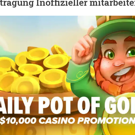
ragung Inoffizieller mitarbeit