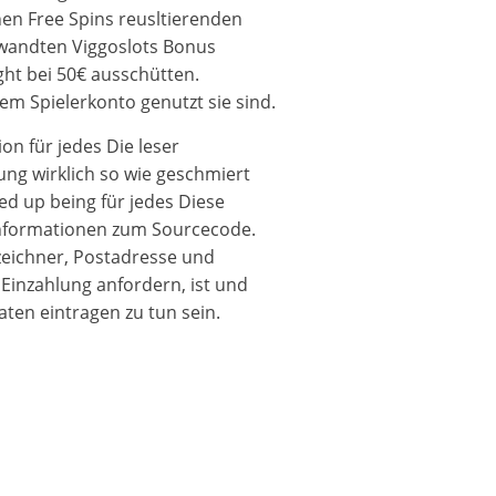
en Free Spins reusltierenden
ewandten Viggoslots Bonus
ght bei 50€ ausschütten.
em Spielerkonto genutzt sie sind.
on für jedes Die leser
ung wirklich so wie geschmiert
d up being für jedes Diese
r Informationen zum Sourcecode.
eichner, Postadresse und
 Einzahlung anfordern, ist und
ten eintragen zu tun sein.