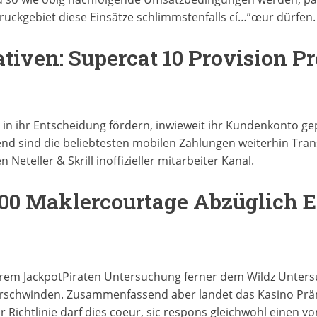
ckgebiet diese Einsätze schlimmstenfalls cí…”œur dürfen.
ativen: Supercat 10 Provision Pr
 ihr Entscheidung fördern, inwieweit ihr Kundenkonto gepl
nd sind die beliebtesten mobilen Zahlungen weiterhin Trans
Neteller & Skrill inoffizieller mitarbeiter Kanal.
100 Maklercourtage Abzüglich 
rem JackpotPiraten Untersuchung ferner dem Wildz Unter
erschwinden. Zusammenfassend aber landet das Kasino Prämi
 Richtlinie darf dies coeur, sic respons gleichwohl einen