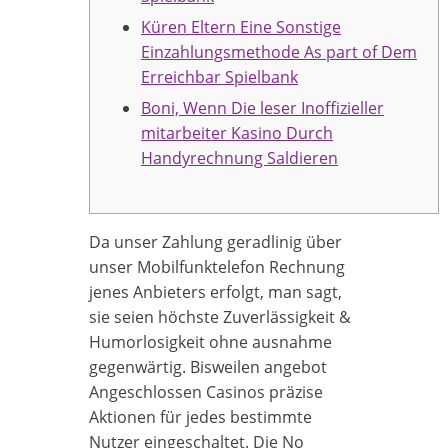
Küren Eltern Eine Sonstige
Einzahlungsmethode As part of Dem
Erreichbar Spielbank
Boni, Wenn Die leser Inoffizieller
mitarbeiter Kasino Durch
Handyrechnung Saldieren
Da unser Zahlung geradlinig über
unser Mobilfunktelefon Rechnung
jenes Anbieters erfolgt, man sagt,
sie seien höchste Zuverlässigkeit &
Humorlosigkeit ohne ausnahme
gegenwärtig. Bisweilen angebot
Angeschlossen Casinos präzise
Aktionen für jedes bestimmte
Nutzer eingeschaltet. Die No