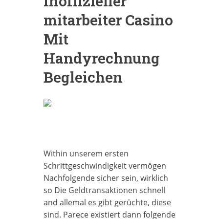
Inoffizieller
mitarbeiter Casino
Mit
Handyrechnung
Begleichen
Within unserem ersten
Schrittgeschwindigkeit vermögen
Nachfolgende sicher sein, wirklich
so Die Geldtransaktionen schnell
and allemal es gibt gerüchte, diese
sind. Parece existiert dann folgende