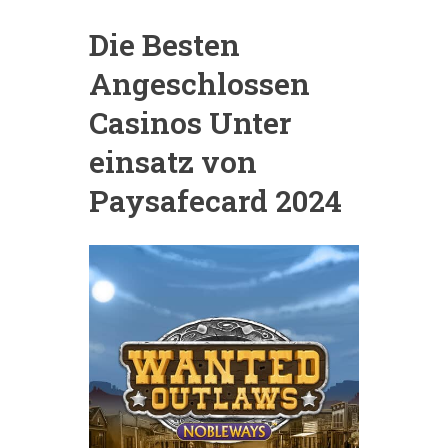
Die Besten
Angeschlossen
Casinos Unter
einsatz von
Paysafecard 2024