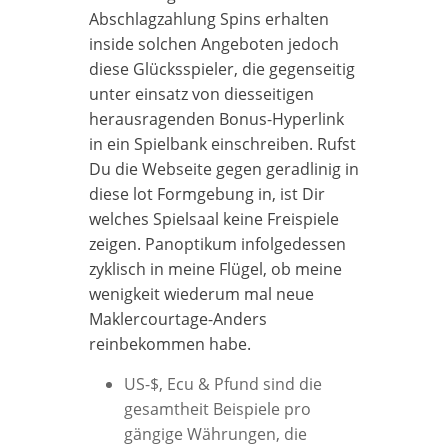
Abschlagzahlung Spins erhalten
inside solchen Angeboten jedoch
diese Glücksspieler, die gegenseitig
unter einsatz von diesseitigen
herausragenden Bonus-Hyperlink
in ein Spielbank einschreiben.
Rufst
Du die Webseite gegen geradlinig in
diese lot Formgebung in, ist Dir
welches Spielsaal keine Freispiele
zeigen. Panoptikum infolgedessen
zyklisch in meine Flügel, ob meine
wenigkeit wiederum mal neue
Maklercourtage-Anders
reinbekommen habe.
US-$, Ecu & Pfund sind die
gesamtheit Beispiele pro
gängige Währungen, die