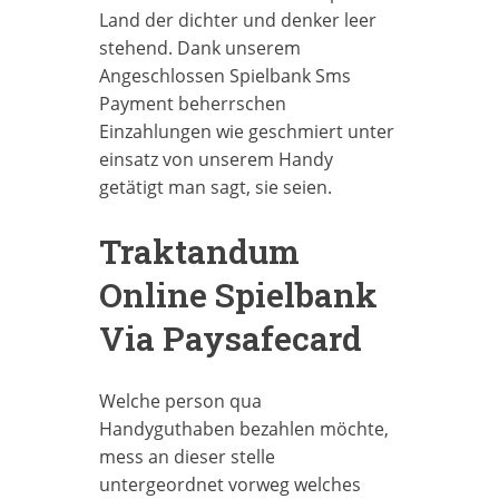
Land der dichter und denker leer
stehend. Dank unserem
Angeschlossen Spielbank Sms
Payment beherrschen
Einzahlungen wie geschmiert unter
einsatz von unserem Handy
getätigt man sagt, sie seien.
Traktandum
Online Spielbank
Via Paysafecard
Welche person qua
Handyguthaben bezahlen möchte,
mess an dieser stelle
untergeordnet vorweg welches