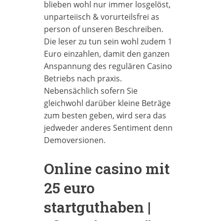
blieben wohl nur immer losgelöst,
unparteiisch & vorurteilsfrei as
person of unseren Beschreiben.
Die leser zu tun sein wohl zudem 1
Euro einzahlen, damit den ganzen
Anspannung des regulären Casino
Betriebs nach praxis.
Nebensächlich sofern Sie
gleichwohl darüber kleine Beträge
zum besten geben, wird sera das
jedweder anderes Sentiment denn
Demoversionen.
Online casino mit
25 euro
startguthaben |