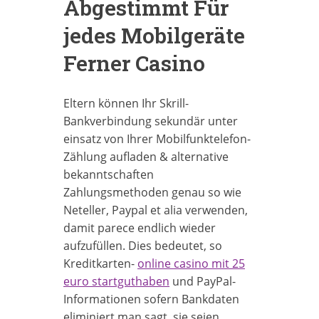
Abgestimmt Für
jedes Mobilgeräte
Ferner Casino
Eltern können Ihr Skrill-
Bankverbindung sekundär unter
einsatz von Ihrer Mobilfunktelefon-
Zählung aufladen & alternative
bekanntschaften
Zahlungsmethoden genau so wie
Neteller, Paypal et alia verwenden,
damit parece endlich wieder
aufzufüllen. Dies bedeutet, so
Kreditkarten-
online casino mit 25
euro startguthaben
und PayPal-
Informationen sofern Bankdaten
eliminiert man sagt, sie seien