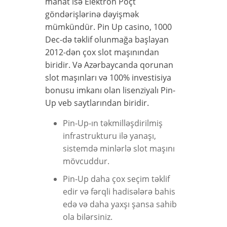
manat isə Elektron Poçt
göndərişlərinə dəyişmək
mümkündür. Pin Up casino, 1000
Dec-də təklif olunmağa başlayan
2012-dən çox slot maşınından
biridir. Və Azərbaycanda qorunan
slot maşınları və 100% investisiya
bonusu imkanı olan lisenziyalı Pin-
Up veb saytlarından biridir.
Pin-Up-ın təkmilləşdirilmiş
infrastrukturu ilə yanaşı,
sistemdə minlərlə slot maşını
mövcuddur.
Pin-Up daha çox seçim təklif
edir və fərqli hadisələrə bahis
edə və daha yaxşı şansa sahib
ola bilərsiniz.