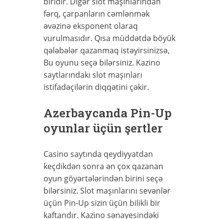
biridir. Digər slot maşınlarından
fərq, çarpanların cəmlənmək
əvəzinə eksponent olaraq
vurulmasıdır. Qısa müddətdə böyük
qələbələr qazanmaq istəyirsinizsə,
Bu oyunu seçə bilərsiniz. Kazino
saytlarındakı slot maşınları
istifadəçilərin diqqətini çəkir.
Azerbaycanda Pin-Up
oyunlar üçün şertler
Casino saytında qeydiyyatdan
keçdikdən sonra ən çox qazanan
oyun göyərtələrindən birini seçə
bilərsiniz. Slot maşınlarını sevənlər
üçün Pin-Up sizin üçün bilikli bir
kaftandır. Kazino sənayesindəki