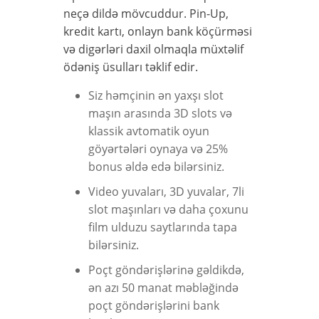
neçə dildə mövcuddur. Pin-Up,
kredit kartı, onlayn bank köçürməsi
və digərləri daxil olmaqla müxtəlif
ödəniş üsulları təklif edir.
Siz həmçinin ən yaxşı slot
maşın arasında 3D slots və
klassik avtomatik oyun
göyərtələri oynaya və 25%
bonus əldə edə bilərsiniz.
Video yuvaları, 3D yuvalar, 7li
slot maşınları və daha çoxunu
film ulduzu saytlarında tapa
bilərsiniz.
Poçt göndərişlərinə gəldikdə,
ən azı 50 manat məbləğində
poçt göndərişlərini bank