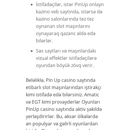
İstifadəçilər, istər PinUp onlayn
kazino veb saytında, istərsə də
kazino salonlarında tez-tez
oynanan slot maşınlarını
oynayaraq qazanc əldə edə
bilərlər.
Səs saytları və maşınlardakı
vizual effektlər istifadəçilərə
oyundan böyük zövq verir.
Beləliklə, Pin Up casino saytında
etibarlı slot maşınlarından iştirakçı
kimi istifadə edə bilərsiniz. Amatic
və EGT kimi provayderlər Oyunları
PinUp casino saytında aktiv şəkildə
yerləşdirirlər. Bu, əksər ölkələrdə
ən populyar və gəlirli oyunlardan