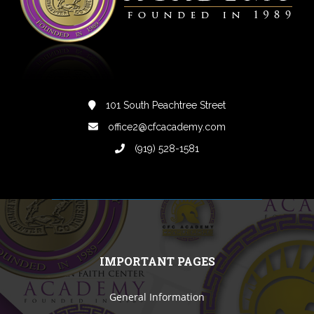
101 South Peachtree Street
office2@cfcacademy.com
(919) 528-1581
IMPORTANT PAGES
General Information