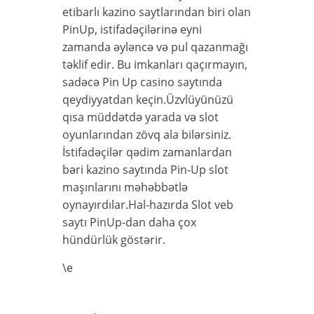
etibarlı kazino saytlarından biri olan
PinUp, istifadəçilərinə eyni
zamanda əyləncə və pul qazanmağı
təklif edir. Bu imkanları qaçırmayın,
sadəcə Pin Up casino saytında
qeydiyyatdan keçin.Üzvlüyünüzü
qısa müddətdə yarada və slot
oyunlarından zövq ala bilərsiniz.
İstifadəçilər qədim zamanlardan
bəri kazino saytında Pin-Up slot
maşınlarını məhəbbətlə
oynayırdılar.Hal-hazırda Slot veb
saytı PinUp-dan daha çox
hündürlük göstərir.
\e