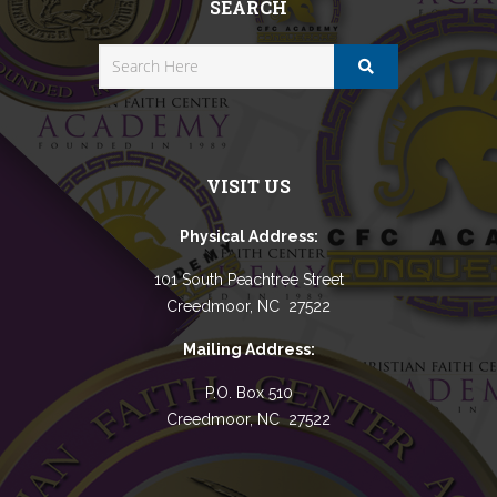
SEARCH
VISIT US
Physical Address:
101 South Peachtree Street
Creedmoor, NC 27522
Mailing Address:
P.O. Box 510
Creedmoor, NC 27522