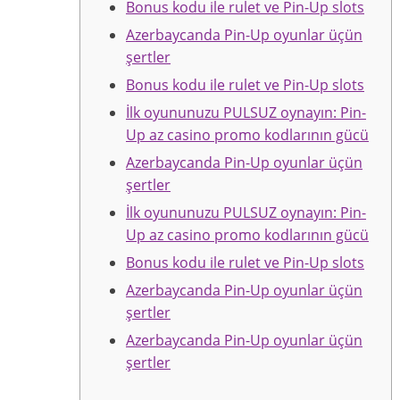
Bonus kodu ile rulet ve Pin-Up slots
Azerbaycanda Pin-Up oyunlar üçün
şertler
Bonus kodu ile rulet ve Pin-Up slots
İlk oyununuzu PULSUZ oynayın: Pin-
Up az casino promo kodlarının gücü
Azerbaycanda Pin-Up oyunlar üçün
şertler
İlk oyununuzu PULSUZ oynayın: Pin-
Up az casino promo kodlarının gücü
Bonus kodu ile rulet ve Pin-Up slots
Azerbaycanda Pin-Up oyunlar üçün
şertler
Azerbaycanda Pin-Up oyunlar üçün
şertler