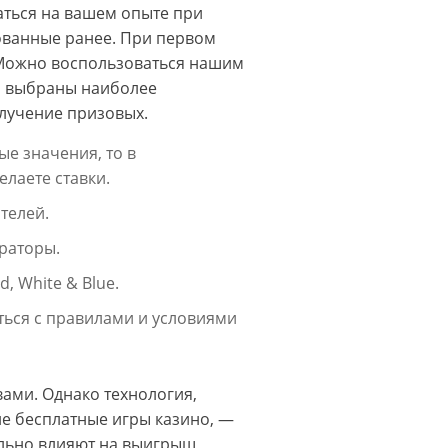
заться на вашем опыте при
рованные ранее. При первом
 Можно воспользоваться нашим
м выбраны наиболее
лучение призовых.
е значения, то в
елаете ставки.
телей.
раторы.
, White & Blue.
ься с правилами и условиями
ами. Однако технология,
ие бесплатные игры казино, —
ильно влияют на выигрыш