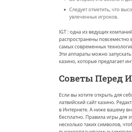
Следует отметить, что вы
увлеченных игроков.
IGT : одна из ведущих компани
распространены повсеместно в
самых современных технологий.
Эти аппараты можно запускать
казино, которые предлагает ин
Советы Перед И
Если вы хотите открыть для се
латвийский сайт казино. Редак
в Интернете. А ниже вашему в
бесплатно. Правила игры для э
несколько таких символов, что
высокооплачиваемых символов 