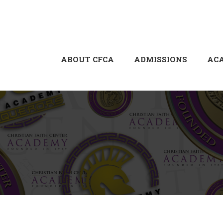
ABOUT CFCA
ADMISSIONS
AC