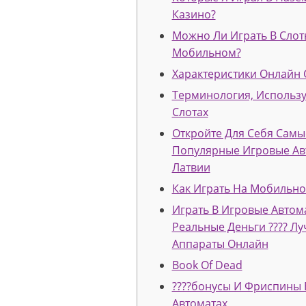
Казино?
Можно Ли Играть В Слот
Мобильном?
Характеристики Онлайн 
Терминология, Использу
Слотах
Откройте Для Себя Самы
Популярные Игровые Ав
Латвии
Как Играть На Мобильн
Играть В Игровые Автом
Реальные Деньги ???? Л
Аппараты Онлайн
Book Of Dead
????бонусы И Фриспины 
Автоматах