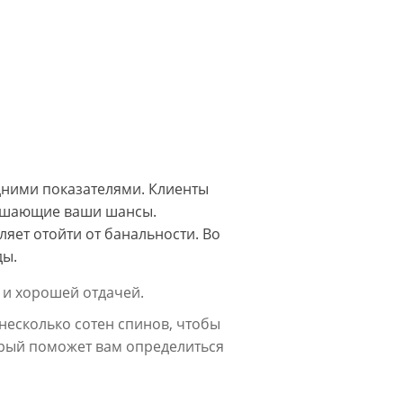
дними показателями. Клиенты
вышающие ваши шансы.
яет отойти от банальности. Во
ды.
 и хорошей отдачей.
несколько сотен спинов, чтобы
торый поможет вам определиться