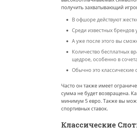
получить захватывающий игров
В офшоре действуют жестк
Среди известных брендов у
А уже после этого вы смож
Количество бесплатных вр
щедрое, особенно в сочета
Обычно это классические 
Часто он также имеет ограниче
сумма не будет возвращена. Ка
минимум 5 евро. Также вы мож
спортивных ставок.
Классические Сло