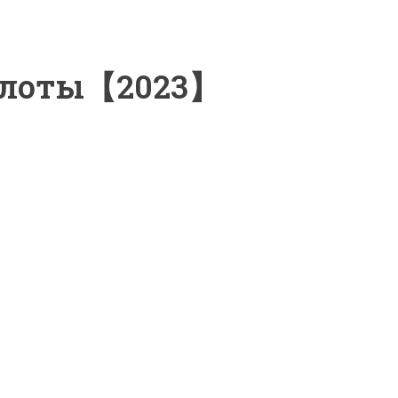
 Слоты【2023】