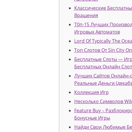
Классические Бесплатны
Вращения
Т0п-15 Лучших Произво
Игровых Автоматов
Lord Of Typically The Oce
Топ Слотов От Sin City Onl
Бесплатные Слоты — Игр
Бесплатных Онлайн Сло
Лучших Сайтов Онлайн-с
Реальные Деньги (декабр
Коллекция Игр
Несколько Символов Wil
Feature Buy – Разблокир
Бонусные Игры
Найди Свои Любимые Бе