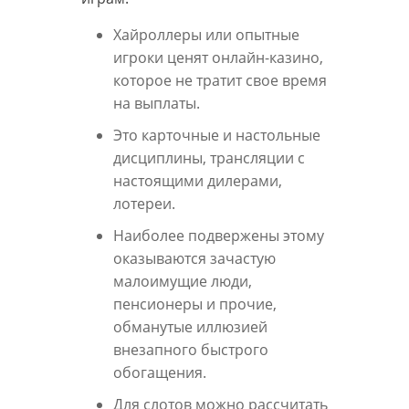
Хайроллеры или опытные
игроки ценят онлайн-казино,
которое не тратит свое время
на выплаты.
Это карточные и настольные
дисциплины, трансляции с
настоящими дилерами,
лотереи.
Наиболее подвержены этому
оказываются зачастую
малоимущие люди,
пенсионеры и прочие,
обманутые иллюзией
внезапного быстрого
обогащения.
Для слотов можно рассчитать