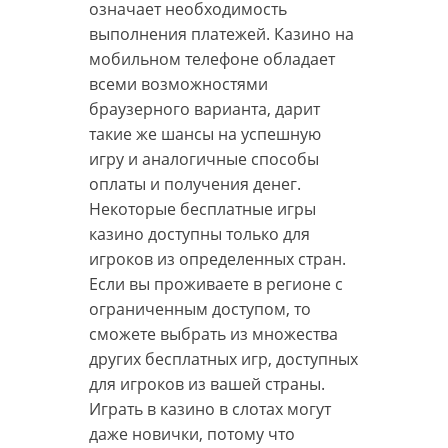
означает необходимость
выполнения платежей. Казино на
мобильном телефоне обладает
всеми возможностями
браузерного варианта, дарит
такие же шансы на успешную
игру и аналогичные способы
оплаты и получения денег.
Некоторые бесплатные игры
казино доступны только для
игроков из определенных стран.
Если вы проживаете в регионе с
ограниченным доступом, то
сможете выбрать из множества
других бесплатных игр, доступных
для игроков из вашей страны.
Играть в казино в слотах могут
даже новички, потому что