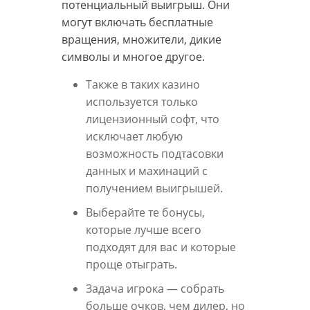
потенциальный выигрыш. Они
могут включать бесплатные
вращения, множители, дикие
символы и многое другое.
Также в таких казино
используется только
лицензионный софт, что
исключает любую
возможность подтасовки
данных и махинаций с
получением выигрышей.
Выберайте те бонусы,
которые лучше всего
подходят для вас и которые
проще отыграть.
Задача игрока — собрать
больше очков, чем дилер, но