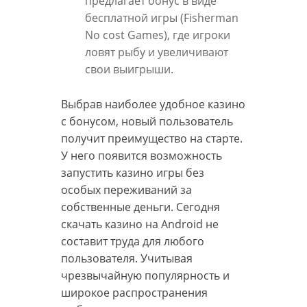
предлагает бонус в виде
бесплатной игры (Fisherman
No cost Games), где игроки
ловят рыбу и увеличивают
свои выигрыши.
Выбрав наиболее удобное казино
с бонусом, новый пользователь
получит преимущество на старте.
У него появится возможность
запустить казино игры без
особых переживаний за
собственные деньги. Сегодня
скачать казино на Android не
составит труда для любого
пользователя. Учитывая
чрезвычайную популярность и
широкое распространения