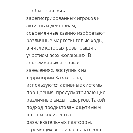
Чтобы привлечь
зарегистрированных игроков к
активным действиям,
современные казино изобретают
различные маркетинговые ходы,
в числе которых розыгрыши с
участием всех желающих. В
современных игровых
заведениях, доступных на
территории Казахстана,
используются активные системы
поощрения, предусматривающие
различные виды подарков. Такой
подход продиктован ощутимым
ростом количества
развлекательных платформ,
стремящихся привлечь на свою