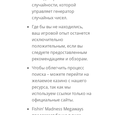
случайности, которой
управляет генератор
случайных чисел.
Где бы вы не находились,
ваш игровой опыт останется
исключительно
положительным, если вы
следуете предоставленным
рекомендациям и обзорам.
Чтобы облегчить процесс
поиска – можете перейти на
желаемое казино с нашего
ресурса, так как мы
используем ссылки только на
официальные сайты.
Fishin’ Madness Megaways