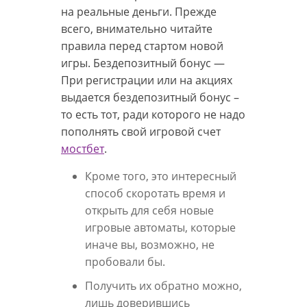
на реальные деньги. Прежде
всего, внимательно читайте
правила перед стартом новой
игры. Бездепозитный бонус —
При регистрации или на акциях
выдается бездепозитный бонус –
то есть тот, ради которого не надо
пополнять свой игровой счет
мостбет
.
Кроме того, это интересный
способ скоротать время и
открыть для себя новые
игровые автоматы, которые
иначе вы, возможно, не
пробовали бы.
Получить их обратно можно,
лишь доверившись