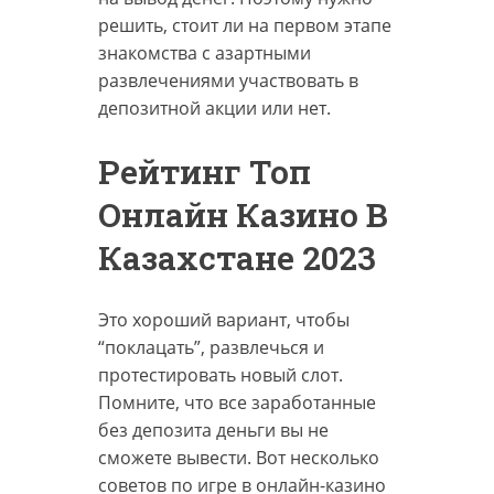
решить, стоит ли на первом этапе
знакомства с азартными
развлечениями участвовать в
депозитной акции или нет.
Рейтинг Топ
Онлайн Казино В
Казахстане 2023
Это хороший вариант, чтобы
“поклацать”, развлечься и
протестировать новый слот.
Помните, что все заработанные
без депозита деньги вы не
сможете вывести. Вот несколько
советов по игре в онлайн-казино