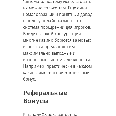
“автомата, поэтому использовать
их можно только там. Еще один
немаловажный и приятный довод
в пользу онлайн-казино – это
система поощрений для игроков.
Ввиду высокой конкуренции
многие казино борются за новых
игроков и предлагают им
максимально выгодные и
интересные системы лояльности.
Например, практически в каждом
казино имеется приветственный
бонус.
Реферальные
Бонусы
К началу XX века запрет на