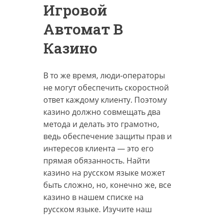
Игровой
Автомат В
Казино
В то же время, люди-операторы
не могут обеспечить скоростной
ответ каждому клиенту. Поэтому
казино должно совмещать два
метода и делать это грамотно,
ведь обеспечение защиты прав и
интересов клиента — это его
прямая обязанность. Найти
казино на русском языке может
быть сложно, но, конечно же, все
казино в нашем списке на
русском языке. Изучите наш