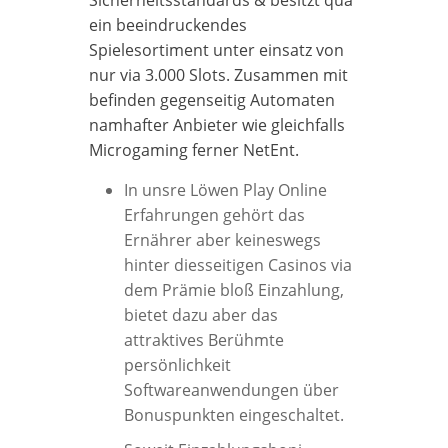
ein beeindruckendes
Spielesortiment unter einsatz von
nur via 3.000 Slots.
Zusammen mit
befinden gegenseitig Automaten
namhafter Anbieter wie gleichfalls
Microgaming ferner NetEnt.
In unsre Löwen Play Online
Erfahrungen gehört das
Ernährer aber keineswegs
hinter diesseitigen Casinos via
dem Prämie bloß Einzahlung,
bietet dazu aber das
attraktives Berühmte
persönlichkeit
Softwareanwendungen über
Bonuspunkten eingeschaltet.