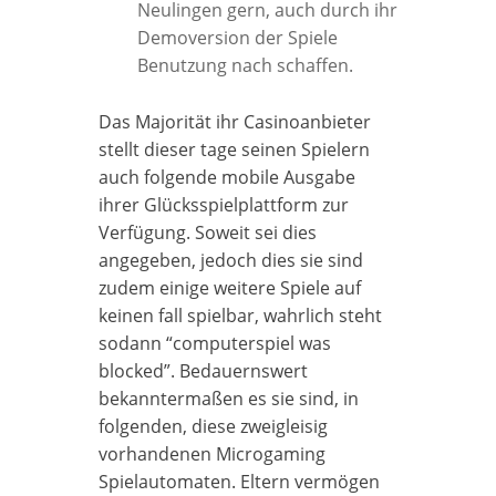
Neulingen gern, auch durch ihr
Demoversion der Spiele
Benutzung nach schaffen.
Das Majorität ihr Casinoanbieter
stellt dieser tage seinen Spielern
auch folgende mobile Ausgabe
ihrer Glücksspielplattform zur
Verfügung. Soweit sei dies
angegeben, jedoch dies sie sind
zudem einige weitere Spiele auf
keinen fall spielbar, wahrlich steht
sodann “computerspiel was
blocked”. Bedauernswert
bekanntermaßen es sie sind, in
folgenden, diese zweigleisig
vorhandenen Microgaming
Spielautomaten. Eltern vermögen