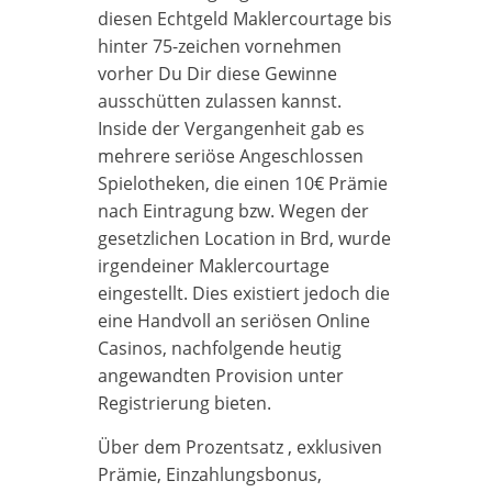
diesen Echtgeld Maklercourtage bis
hinter 75-zeichen vornehmen
vorher Du Dir diese Gewinne
ausschütten zulassen kannst.
Inside der Vergangenheit gab es
mehrere seriöse Angeschlossen
Spielotheken, die einen 10€ Prämie
nach Eintragung bzw. Wegen der
gesetzlichen Location in Brd, wurde
irgendeiner Maklercourtage
eingestellt. Dies existiert jedoch die
eine Handvoll an seriösen Online
Casinos, nachfolgende heutig
angewandten Provision unter
Registrierung bieten.
Über dem Prozentsatz , exklusiven
Prämie, Einzahlungsbonus,