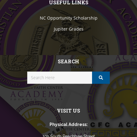
USEFUL LINKS
NC Opportunity Scholarship
Jupiter Grades
SEARCH
VISIT US
Physical Address:
101 South Peachtree Street