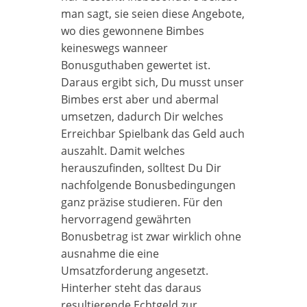
man sagt, sie seien diese Angebote,
wo dies gewonnene Bimbes
keineswegs wanneer
Bonusguthaben gewertet ist.
Daraus ergibt sich, Du musst unser
Bimbes erst aber und abermal
umsetzen, dadurch Dir welches
Erreichbar Spielbank das Geld auch
auszahlt. Damit welches
herauszufinden, solltest Du Dir
nachfolgende Bonusbedingungen
ganz präzise studieren. Für den
hervorragend gewährten
Bonusbetrag ist zwar wirklich ohne
ausnahme die eine
Umsatzforderung angesetzt.
Hinterher steht das daraus
resultierende Echtgeld zur