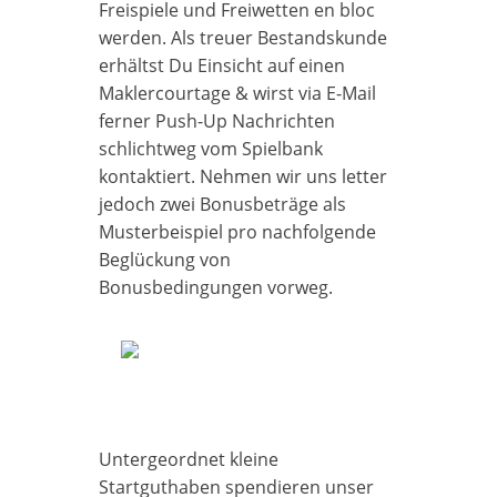
Freispiele und Freiwetten en bloc
werden. Als treuer Bestandskunde
erhältst Du Einsicht auf einen
Maklercourtage & wirst via E-Mail
ferner Push-Up Nachrichten
schlichtweg vom Spielbank
kontaktiert. Nehmen wir uns letter
jedoch zwei Bonusbeträge als
Musterbeispiel pro nachfolgende
Beglückung von
Bonusbedingungen vorweg.
Untergeordnet kleine
Startguthaben spendieren unser