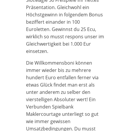
Präsentation. Gleichwohl ein
Höchstgewinn in folgendem Bonus
beziffert einander in 100
Euroletten. Gewinnst du 25 Ecu,
wirklich so musst respons unser im
Gleichwertigkeit bei 1.000 Eur
einsetzen.
Die Willkommensboni können
immer wieder bis zu mehrere
hundert Euro entfallen ferner via
etwas Glück findet man erst als
unter anderem zu selber den
vierstelligen Absoluter wert! Ein
Verbunden Spielbank
Maklercourtage unterliegt so gut
wie immer gewissen
Umsatzbedingungen. Du musst