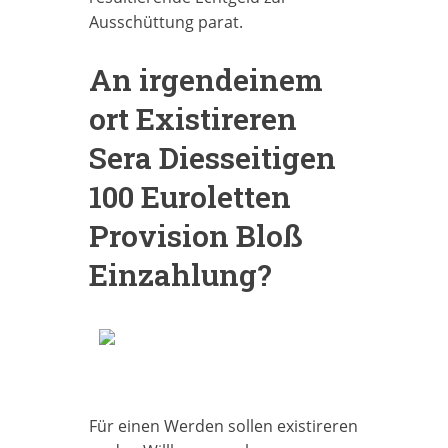
Ausschüttung parat.
An irgendeinem
ort Existireren
Sera Diesseitigen
100 Euroletten
Provision Bloß
Einzahlung?
Für einen Werden sollen existireren