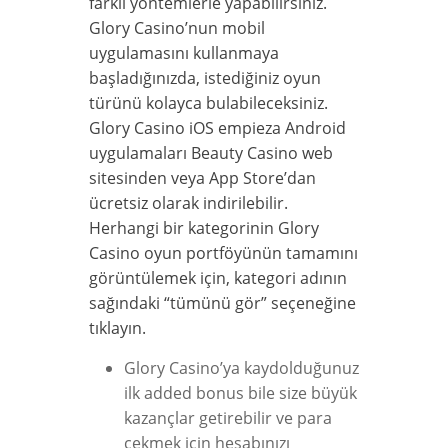
farklı yöntemlerle yapabilirsiniz.
Glory Casino’nun mobil
uygulamasını kullanmaya
başladığınızda, istediğiniz oyun
türünü kolayca bulabileceksiniz.
Glory Casino iOS empieza Android
uygulamaları Beauty Casino web
sitesinden veya App Store’dan
ücretsiz olarak indirilebilir.
Herhangi bir kategorinin Glory
Casino oyun portföyünün tamamını
görüntülemek için, kategori adının
sağındaki “tümünü gör” seçeneğine
tıklayın.
Glory Casino’ya kaydolduğunuz
ilk added bonus bile size büyük
kazançlar getirebilir ve para
çekmek için hesabınızı