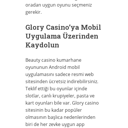
oradan uygun oyunu seçmeniz
gerekir.
Glory Casino’ya Mobil
Uygulama Üzerinden
Kaydolun
Beauty casino kumarhane
oyununun Android mobil
uygulamasını sadece resmi web
sitesinden ücretsiz indirebilirsiniz.
Teklif ettiği bu oyunlar içinde
slotlar, canlı krupiyeler, pasta ve
kart oyunları bile var. Glory casino
sitesinin bu kadar popüler
olmasının başlıca nedenlerinden
biri de her zevke uygun app