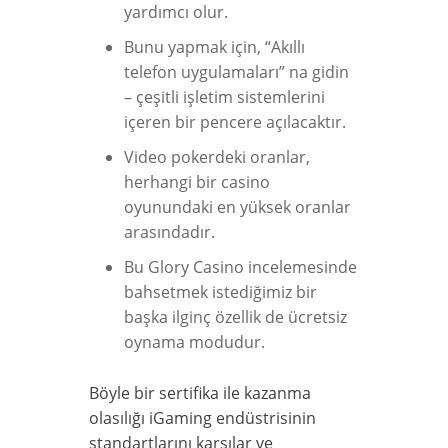
yardımcı olur.
Bunu yapmak için, “Akıllı
telefon uygulamaları” na gidin
– çeşitli işletim sistemlerini
içeren bir pencere açılacaktır.
Video pokerdeki oranlar,
herhangi bir casino
oyunundaki en yüksek oranlar
arasındadır.
Bu Glory Casino incelemesinde
bahsetmek istediğimiz bir
başka ilginç özellik de ücretsiz
oynama modudur.
Böyle bir sertifika ile kazanma
olasılığı iGaming endüstrisinin
standartlarını karşılar ve