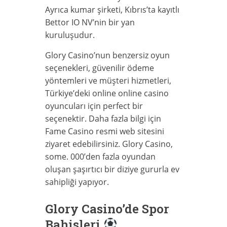
Ayrıca kumar şirketi, Kıbrıs’ta kayıtlı
Bettor IO NV’nin bir yan
kuruluşudur.
Glory Casino’nun benzersiz oyun
seçenekleri, güvenilir ödeme
yöntemleri ve müşteri hizmetleri,
Türkiye’deki online online casino
oyuncuları için perfect bir
seçenektir. Daha fazla bilgi için
Fame Casino resmi web sitesini
ziyaret edebilirsiniz. Glory Casino,
some. 000’den fazla oyundan
oluşan şaşırtıcı bir diziye gururla ev
sahipliği yapıyor.
Glory Casino’de Spor
Bahisleri