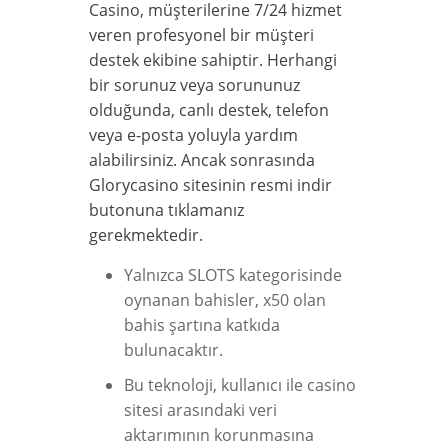
Casino, müşterilerine 7/24 hizmet
veren profesyonel bir müşteri
destek ekibine sahiptir. Herhangi
bir sorunuz veya sorununuz
olduğunda, canlı destek, telefon
veya e-posta yoluyla yardım
alabilirsiniz. Ancak sonrasında
Glorycasino sitesinin resmi indir
butonuna tıklamanız
gerekmektedir.
Yalnızca SLOTS kategorisinde
oynanan bahisler, x50 olan
bahis şartına katkıda
bulunacaktır.
Bu teknoloji, kullanıcı ile casino
sitesi arasındaki veri
aktarımının korunmasına