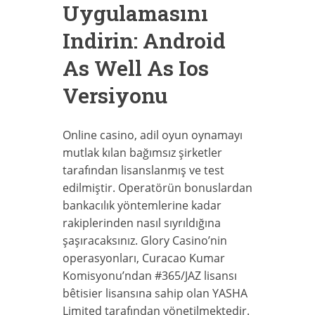
Uygulamasını
Indirin: Android
As Well As Ios
Versiyonu
Online casino, adil oyun oynamayı
mutlak kılan bağımsız şirketler
tarafından lisanslanmış ve test
edilmiştir. Operatörün bonuslardan
bankacılık yöntemlerine kadar
rakiplerinden nasıl sıyrıldığına
şaşıracaksınız. Glory Casino’nin
operasyonları, Curacao Kumar
Komisyonu’ndan #365/JAZ lisansı
bêtisier lisansına sahip olan YASHA
Limited tarafından yönetilmektedir.