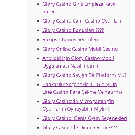
Glory Casino Giriş Empieza Kayıt
Süreci
Glory Casino Canlı Casino Oyunları
Glory Casino Bonusları ????
Rakipsiz Bonus Seçimleri
Glory Online Casino Mobil Casino
Android Için Glory Casino Mobil
Uygulaması Nasıl Indirilir
Glory Casino Saygın Bir Platform Mu?
Bankacılık Seçenekleri – Glory On
Line Casino Para Çekme Ve Yatırma
Glory Casino’da Microgaming’in
Oyunlarını Oynayabilir Miyim?
Glory Casino: Geniş Oyun Seçenekleri
Glory Casino’de Oyun Seçimi ????