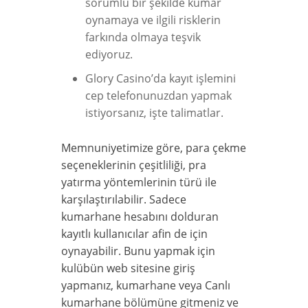
sorumlu bir şekilde kumar
oynamaya ve ilgili risklerin
farkında olmaya teşvik
ediyoruz.
Glory Casino’da kayıt işlemini
cep telefonunuzdan yapmak
istiyorsanız, işte talimatlar.
Memnuniyetimize göre, para çekme
seçeneklerinin çeşitliliği, pra
yatırma yöntemlerinin türü ile
karşılaştırılabilir. Sadece
kumarhane hesabını dolduran
kayıtlı kullanıcılar afin de için
oynayabilir. Bunu yapmak için
kulübün web sitesine giriş
yapmanız, kumarhane veya Canlı
kumarhane bölümüne gitmeniz ve