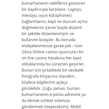
kumarhanenin tekliflerini gösteren
bir kaydırıcıyla karşılanır. Logoyu,
menüyü, oyun kütüphanesi
bağlantılarını, kayıt ve oturum açma
düğmelerini içeren başlık düzenli
bir şekilde düzenlenmiştir ve
kullanımı kolaydır. Bu konuda
endişelenmenize gerek yok – tüm
Glory Online casino oyuncuları bir
on line casino hesabına her kayıt
olduklarında bu süreçten geçerler.
Bunun için iyi kalitede bir vesikalık
fotoğrafa ihtiyacınız olacaktır,
böylece bilgileriniz açıkça
görülebilir. Çoğu zaman, bunları
kumarhanenin e-posta adresine ya
da destek sohbet odamıza
göndermek isteyeceksiniz. Mobil