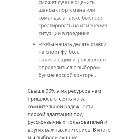
сможет лучше оценить
шансы спортсмена или
команды, а также быстрее
среагировать на изменения
ситуации в поединке.
Чтобы начать делать ставки
на спорт футбол,
начинающий игрок должен
определиться с выбором
букмекерской конторы.
Свыше 90% этих ресурсов нам
пришлось отсеять из-за
сомнительной надежности,
плохой адаптации под
русскоязычных пользователей и
других важных критериев. В итоге
мы выбрали лучшие