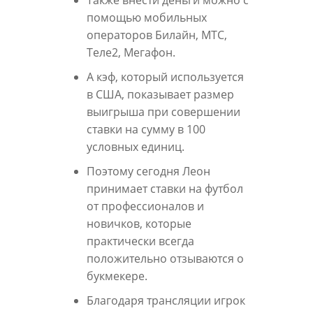
помощью мобильных
операторов Билайн, МТС,
Теле2, Мегафон.
А кэф, который используется
в США, показывает размер
выигрыша при совершении
ставки на сумму в 100
условных единиц.
Поэтому сегодня Леон
принимает ставки на футбол
от профессионалов и
новичков, которые
практически всегда
положительно отзываются о
букмекере.
Благодаря трансляции игрок