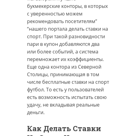
букмекерские конторы, в которых
с уверенностью можем
рекомендовать посетителям”
“нашего портала делать ставки на
спорт. При такой разновидности
пари в купон добавляются два
или более событий, а система
перемножает их коэффициенты.
Еще одна контора из Северной
Столицы, принимающая в том
числе бесплатные ставки на спорт
футбол. То есть у пользователей
есть возможность испытать свою
удачу, не вкладывая реальные
деньги.
Как Делать Ставки