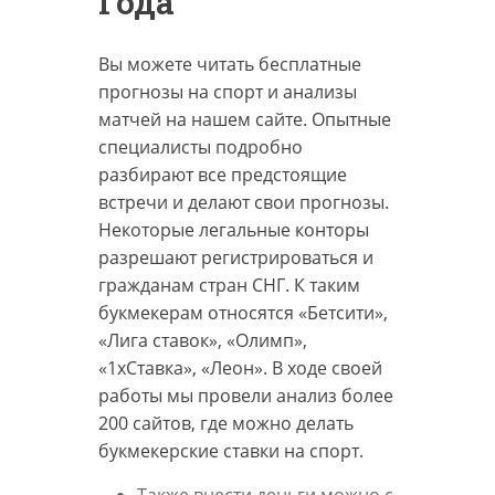
Года
Вы можете читать бесплатные
прогнозы на спорт и анализы
матчей на нашем сайте. Опытные
специалисты подробно
разбирают все предстоящие
встречи и делают свои прогнозы.
Некоторые легальные конторы
разрешают регистрироваться и
гражданам стран СНГ. К таким
букмекерам относятся «Бетсити»,
«Лига ставок», «Олимп»,
«1хСтавка», «Леон». В ходе своей
работы мы провели анализ более
200 сайтов, где можно делать
букмекерские ставки на спорт.
Также внести деньги можно с