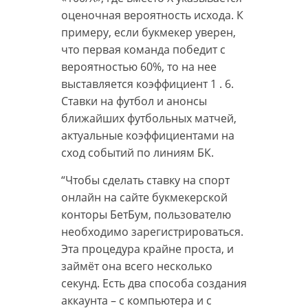
оценочная вероятность исхода. К
примеру, если букмекер уверен,
что первая команда победит с
вероятностью 60%, то на нее
выставляется коэффициент 1 . 6.
Ставки на футбол и анонсы
ближайших футбольных матчей,
актуальные коэффициентами на
сход событий по линиям БК.
“Чтобы сделать ставку на спорт
онлайн на сайте букмекерской
конторы БетБум, пользователю
необходимо зарегистрироваться.
Эта процедура крайне проста, и
займёт она всего несколько
секунд. Есть два способа создания
аккаунта – с компьютера и с