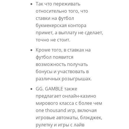
Так что переживать
относительно того, что
ставки на футбол
букмекерская контора
примет, а выплату не сделает,
точно не стоит.
Кроме того, в ставках на
футбол появится
возможность получать
бонусы и участвовать в
различных розыгрышах.
GG. GAMBLE также
предлагает онлайн-казино
мирового класса с более чем
one thousand игр, включая
игровые автоматы, блэкджек,
рулетку и игры с лайв