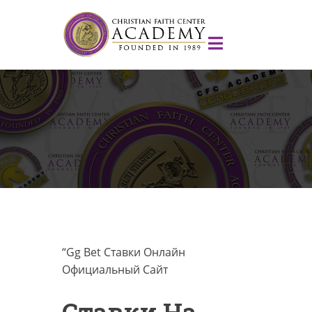
“Gg Bet Ставки Онлайн
Официальный Сайт
Ставки На