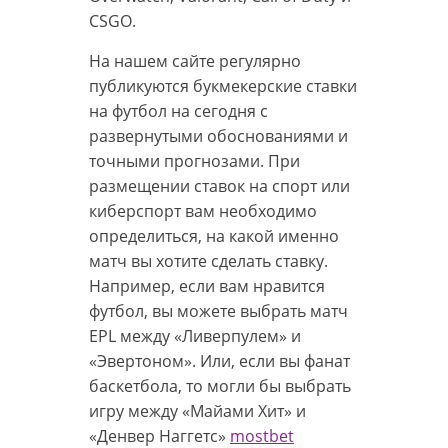
CSGO.
На нашем сайте регулярно
публикуются букмекерские ставки
на футбол на сегодня с
развернутыми обоснованиями и
точными прогнозами. При
размещении ставок на спорт или
киберспорт вам необходимо
определиться, на какой именно
матч вы хотите сделать ставку.
Например, если вам нравится
футбол, вы можете выбрать матч
EPL между «Ливерпулем» и
«Эвертоном». Или, если вы фанат
баскетбола, то могли бы выбрать
игру между «Майами Хит» и
«Денвер Наггетс»
mostbet