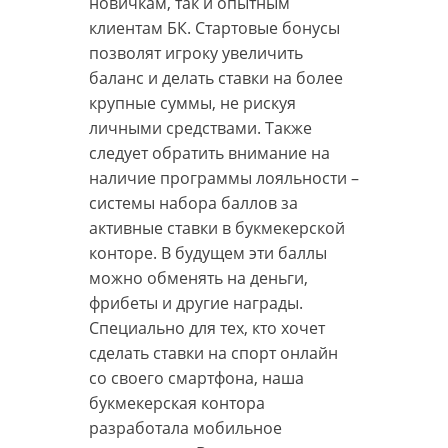
новичкам, так и опытным
клиентам БК. Стартовые бонусы
позволят игроку увеличить
баланс и делать ставки на более
крупные суммы, не рискуя
личными средствами. Также
следует обратить внимание на
наличие программы лояльности –
системы набора баллов за
активные ставки в букмекерской
конторе. В будущем эти баллы
можно обменять на деньги,
фрибеты и другие награды.
Специально для тех, кто хочет
сделать ставки на спорт онлайн
со своего смартфона, наша
букмекерская контора
разработала мобильное