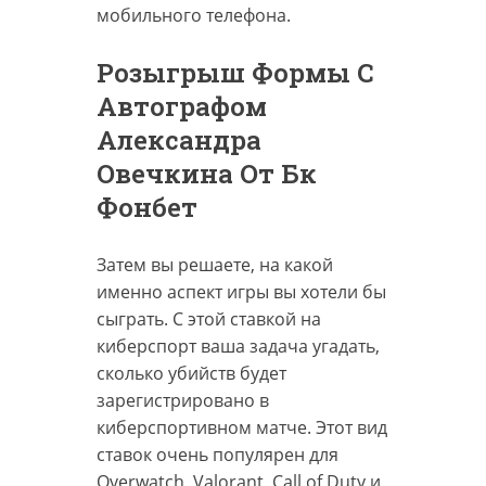
мобильного телефона.
Розыгрыш Формы С
Автографом
Александра
Овечкина От Бк
Фонбет
Затем вы решаете, на какой
именно аспект игры вы хотели бы
сыграть. С этой ставкой на
киберспорт ваша задача угадать,
сколько убийств будет
зарегистрировано в
киберспортивном матче. Этот вид
ставок очень популярен для
Overwatch, Valorant, Call of Duty и