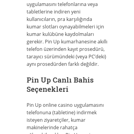
uygulamasını telefonlarına veya
tabletlerine indiren yeni
kullanıcıların, pra karşılığında
kumar slotları oynayabilmeleri için
kumar kulübüne kaydolmaları
gerekir. Pin Up kumarhanesine akıllı
telefon üzerinden kayıt prosedürü,
tarayıcı sürümündeki (veya PC’deki)
aynı prosedürden farklı değildir.
Pin Up Canlı Bahis
Seçenekleri
Pin Up online casino uygulamasını
telefonuna (tabletine) indirmek
isteyen ziyaretçiler, kumar
makinelerinde rahatça