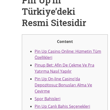
Türkiye’deki
Resmi Sitesidir
Content
Pin Up Casino Online: Hizmetin Tüm
Özellikleri
Pinup Bet: Afin De Çekme Ve Pra
Yatırma Nasıl Yapılır
Pin Up On-line Casino’da
Depozitosuz Bonusları Alma Ve
Çevirme
Spor Bahisleri
Pin Up Canlı Bahis Seçenekleri