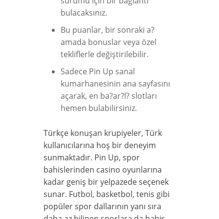
sürümü için bir bağlantı
bulacaksınız.
Bu puanlar, bir sonraki a?
amada bonuslar veya özel
tekliflerle değiştirilebilir.
Sadece Pin Up sanal
kumarhanesinin ana sayfasını
açarak, en ba?ar?l? slotları
hemen bulabilirsiniz.
Türkçe konuşan krupiyeler, Türk
kullanıcılarına hoş bir deneyim
sunmaktadır. Pin Up, spor
bahislerinden casino oyunlarına
kadar geniş bir yelpazede seçenek
sunar. Futbol, basketbol, tenis gibi
popüler spor dallarının yanı sıra
daha az bilinen sporlara da bahis