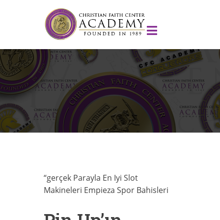
“gerçek Parayla En Iyi Slot
Makineleri Empieza Spor Bahisleri
Pin Up’ın