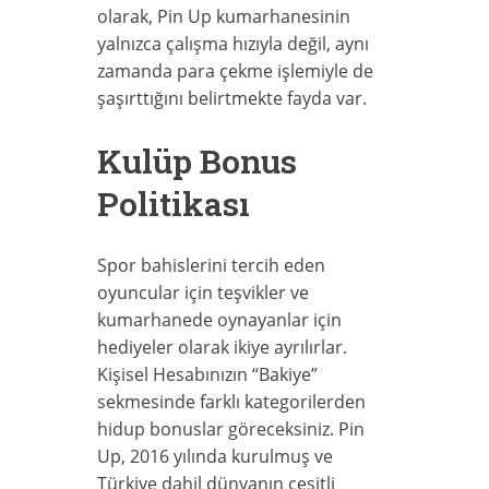
olarak, Pin Up kumarhanesinin
yalnızca çalışma hızıyla değil, aynı
zamanda para çekme işlemiyle de
şaşırttığını belirtmekte fayda var.
Kulüp Bonus
Politikası
Spor bahislerini tercih eden
oyuncular için teşvikler ve
kumarhanede oynayanlar için
hediyeler olarak ikiye ayrılırlar.
Kişisel Hesabınızın “Bakiye”
sekmesinde farklı kategorilerden
hidup bonuslar göreceksiniz. Pin
Up, 2016 yılında kurulmuş ve
Türkiye dahil dünyanın çeşitli