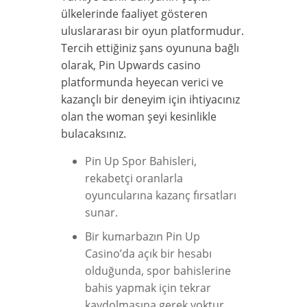
ülkelerinde faaliyet gösteren
uluslararası bir oyun platformudur.
Tercih ettiğiniz şans oyununa bağlı
olarak, Pin Upwards casino
platformunda heyecan verici ve
kazançlı bir deneyim için ihtiyacınız
olan the woman şeyi kesinlikle
bulacaksınız.
Pin Up Spor Bahisleri,
rekabetçi oranlarla
oyuncularına kazanç fırsatları
sunar.
Bir kumarbazın Pin Up
Casino’da açık bir hesabı
olduğunda, spor bahislerine
bahis yapmak için tekrar
kaydolmasına gerek yoktur.