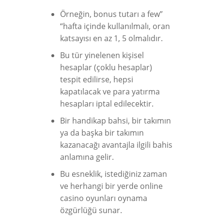
Örneğin, bonus tutarı a few”
“hafta içinde kullanılmalı, oran
katsayısı en az 1, 5 olmalıdır.
Bu tür yinelenen kişisel
hesaplar (çoklu hesaplar)
tespit edilirse, hepsi
kapatılacak ve para yatırma
hesapları iptal edilecektir.
Bir handikap bahsi, bir takımın
ya da başka bir takımın
kazanacağı avantajla ilgili bahis
anlamına gelir.
Bu esneklik, istediğiniz zaman
ve herhangi bir yerde online
casino oyunları oynama
özgürlüğü sunar.