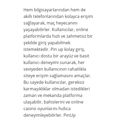
Hem bilgisayarlarından hem de
akıllı telefonlarından kolayca erişim
sağlayarak, maç heyecanını
yaşayabilirler. Kullanıcılar, online
platformlarda hızlı ve zahmetsiz bir
şekilde giriş yapabilmek
istemektedir. Pin up kolay giriş,
kullanıcı dostu bir arayüz ve basit
kullanıcı deneyimi sunarak, her
seviyeden kullanıcının rahatlıkla
siteye erişim sağlamasını amaçlar.
Bu sayede kullanıcılar, gereksiz
karmaşıklıklar olmadan istedikleri
zaman ve mekanda platforma
ulaşabilir, bahislerini ve online
casino oyunlarını hızlıca
deneyimleyebilirler. PinUp