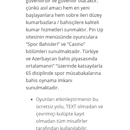
güvenilirdir ve güvenilir olacaktır,
çünkü asıl amacı hem en yeni
başlayanlara hem sobre ileri düzey
kumarbazlara / bahisçilere kaliteli
kumar hizmetleri sunmaktır. Pin Up
sitesinin menüsünde oyunculara
“Spor Bahisleri” ve “Casino”
bölümleri sunulmaktadır. Türkiye
ve Azerbaycan bahis piyasasında
ortalamanın” “üzerinde katsayılarla
65 disiplinde spor müsabakalarına
bahis oynama imkanı
sunulmaktadır.
Oyunları etkinleştirmenin bu
ücretsiz yolu, TEXT olmadan ve
çevrimiçi kulüpte kayıt
olmadan tüm misafirler
tarafından kullanılabilir.