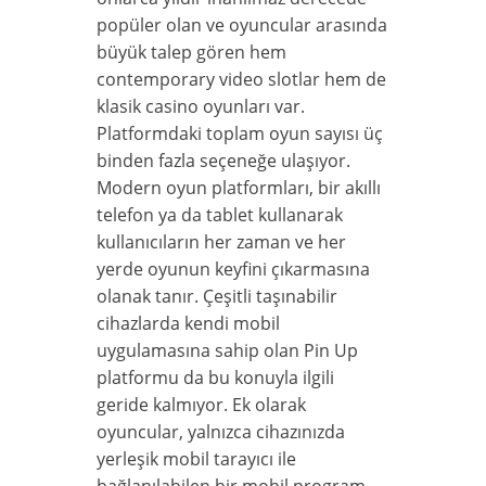
popüler olan ve oyuncular arasında
büyük talep gören hem
contemporary video slotlar hem de
klasik casino oyunları var.
Platformdaki toplam oyun sayısı üç
binden fazla seçeneğe ulaşıyor.
Modern oyun platformları, bir akıllı
telefon ya da tablet kullanarak
kullanıcıların her zaman ve her
yerde oyunun keyfini çıkarmasına
olanak tanır. Çeşitli taşınabilir
cihazlarda kendi mobil
uygulamasına sahip olan Pin Up
platformu da bu konuyla ilgili
geride kalmıyor. Ek olarak
oyuncular, yalnızca cihazınızda
yerleşik mobil tarayıcı ile
bağlanılabilen bir mobil program