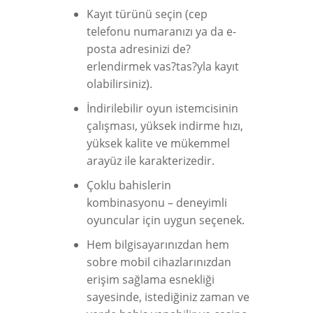
Kayıt türünü seçin (cep
telefonu numaranızı ya da e-
posta adresinizi de?
erlendirmek vas?tas?yla kayıt
olabilirsiniz).
İndirilebilir oyun istemcisinin
çalışması, yüksek indirme hızı,
yüksek kalite ve mükemmel
arayüz ile karakterizedir.
Çoklu bahislerin
kombinasyonu – deneyimli
oyuncular için uygun seçenek.
Hem bilgisayarınızdan hem
sobre mobil cihazlarınızdan
erişim sağlama esnekliği
sayesinde, istediğiniz zaman ve