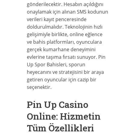
gönderilecektir. Hesabın açıldığını
onaylamak için alınan SMS kodunun
verileri kayıt penceresinde
doldurulmalıdır. Teknolojinin hızlı
gelişimiyle birlikte, online eğlence
ve bahis platformları, oyunculara
gerçek kumarhane deneyimini
evlerine taşıma fırsatı sunuyor. Pin
Up Spor Bahisleri, sporun
heyecanını ve stratejisini bir araya
getiren oyuncular için cazip bir
seçenektir.
Pin Up Casino
Online: Hizmetin
Tüm Özellikleri