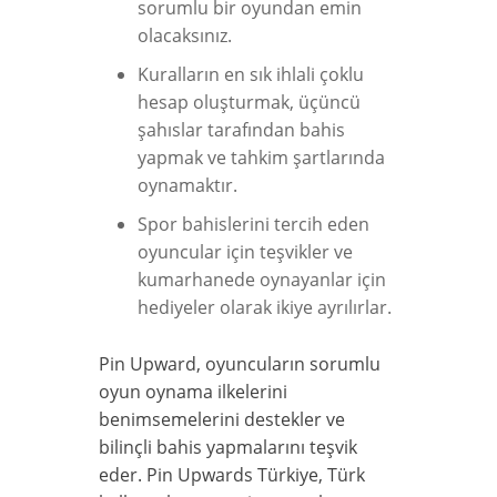
sorumlu bir oyundan emin
olacaksınız.
Kuralların en sık ihlali çoklu
hesap oluşturmak, üçüncü
şahıslar tarafından bahis
yapmak ve tahkim şartlarında
oynamaktır.
Spor bahislerini tercih eden
oyuncular için teşvikler ve
kumarhanede oynayanlar için
hediyeler olarak ikiye ayrılırlar.
Pin Upward, oyuncuların sorumlu
oyun oynama ilkelerini
benimsemelerini destekler ve
bilinçli bahis yapmalarını teşvik
eder. Pin Upwards Türkiye, Türk