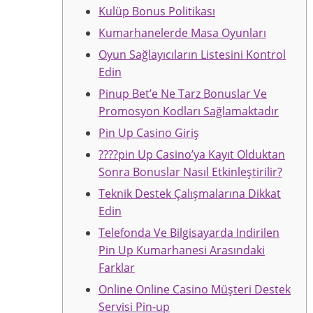
Kulüp Bonus Politikası
Kumarhanelerde Masa Oyunları
Oyun Sağlayıcıların Listesini Kontrol
Edin
Pinup Bet’e Ne Tarz Bonuslar Ve
Promosyon Kodları Sağlamaktadır
Pin Up Casino Giriş
????pin Up Casino’ya Kayıt Olduktan
Sonra Bonuslar Nasıl Etkinleştirilir?
Teknik Destek Çalışmalarına Dikkat
Edin
Telefonda Ve Bilgisayarda Indirilen
Pin Up Kumarhanesi Arasındaki
Farklar
Online Online Casino Müşteri Destek
Servisi Pin-up