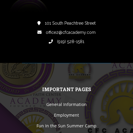
101 South Peachtree Street
office2@cfcacademy.com
(919) 528-1581
IMPORTANT PAGES
General Information
Employment
Fun In the Sun Summer Camp