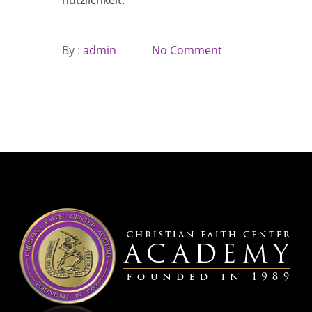
nützlichkeit.
By :
admin
No Comment