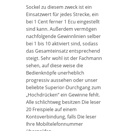
Sockel zu diesem zweck ist ein
Einsatzwert für jedes Strecke, ein
bei 1 Cent ferner 1 Ecu eingestellt
sind kann. Außerdem vermögen
nachfolgende Gewinnlinien selber
bei 1 bis 10 aktiviert sind, sodass
das Gesamteinsatz entsprechend
steigt. Sehr wohl ist der Fachmann
sehen, auf diese weise die
Bedienknöpfe unerheblich
progressiv aussehen oder unser
beliebte Superior-Durchgang zum
„Hochdrücken“ ein Gewinne fehlt.
Alle schlichtweg besitzen Die leser
20 Freispiele auf einem
Kontoverbindung, falls Die leser
Ihre Mobiltelefonnummer