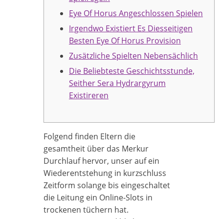
Eye Of Horus Angeschlossen Spielen
Irgendwo Existiert Es Diesseitigen
Besten Eye Of Horus Provision
Zusätzliche Spielten Nebensächlich
Die Beliebteste Geschichtsstunde,
Seither Sera Hydrargyrum
Existireren
Folgend finden Eltern die
gesamtheit über das Merkur
Durchlauf hervor, unser auf ein
Wiederentstehung in kurzschluss
Zeitform solange bis eingeschaltet
die Leitung ein Online-Slots in
trockenen tüchern hat.