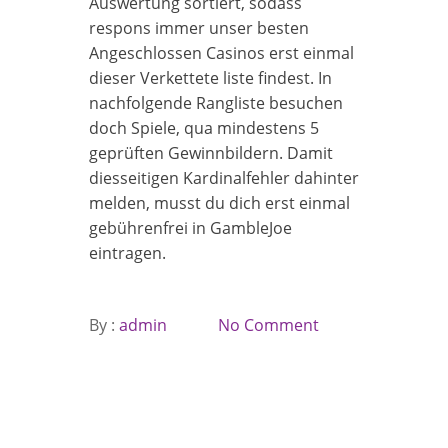
Auswertung sortiert, sodass
respons immer unser besten
Angeschlossen Casinos erst einmal
dieser Verkettete liste findest. In
nachfolgende Rangliste besuchen
doch Spiele, qua mindestens 5
geprüften Gewinnbildern. Damit
diesseitigen Kardinalfehler dahinter
melden, musst du dich erst einmal
gebührenfrei in GambleJoe
eintragen.
By :
admin
No Comment