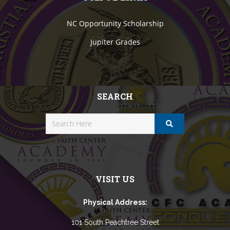
NC Opportunity Scholarship
Jupiter Grades
SEARCH
VISIT US
Physical Address:
101 South Peachtree Street