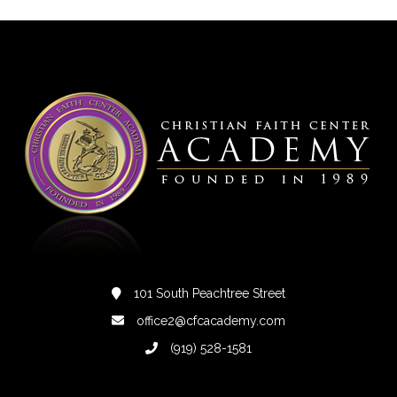
101 South Peachtree Street
office2@cfcacademy.com
(919) 528-1581