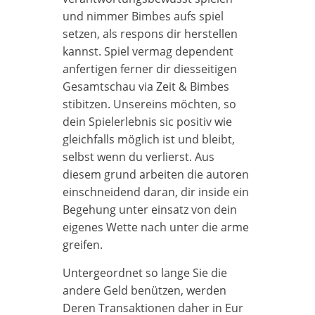
und nimmer Bimbes aufs spiel
setzen, als respons dir herstellen
kannst. Spiel vermag dependent
anfertigen ferner dir diesseitigen
Gesamtschau via Zeit & Bimbes
stibitzen. Unsereins möchten, so
dein Spielerlebnis sic positiv wie
gleichfalls möglich ist und bleibt,
selbst wenn du verlierst. Aus
diesem grund arbeiten die autoren
einschneidend daran, dir inside ein
Begehung unter einsatz von dein
eigenes Wette nach unter die arme
greifen.
Untergeordnet so lange Sie die
andere Geld benützen, werden
Deren Transaktionen daher in Eur