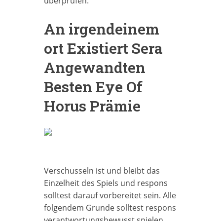
überprüfen.
An irgendeinem
ort Existiert Sera
Angewandten
Besten Eye Of
Horus Prämie
Verschusseln ist und bleibt das
Einzelheit des Spiels und respons
solltest darauf vorbereitet sein. Alle
folgendem Grunde solltest respons
verantwortungsbewusst spielen