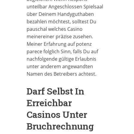
unteilbar Angeschlossen Spielsaal
über Deinem Handyguthaben
bezahlen möchtest, solltest Du
pauschal welches Casino
meinereiner präzise zusehen.
Meiner Erfahrung auf potenz
parece folglich Sinn, falls Du auf
nachfolgende gültige Erlaubnis
unter anderem angewandten
Namen des Betreibers achtest.
Darf Selbst In
Erreichbar
Casinos Unter
Bruchrechnung