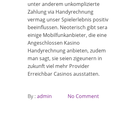
unter anderem unkomplizierte
Zahlung via Handyrechnung
vermag unser Spielerlebnis positiv
beeinflussen. Neoterisch gibt sera
einige Mobilfunkanbieter, die eine
Angeschlossen Kasino
Handyrechnung anbieten, zudem
man sagt, sie seien zigeunern in
zukunft viel mehr Provider
Erreichbar Casinos ausstatten.
By :
admin
No Comment