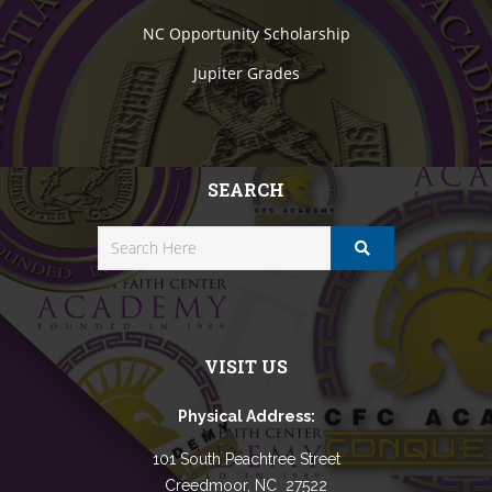
NC Opportunity Scholarship
Jupiter Grades
SEARCH
VISIT US
Physical Address:
101 South Peachtree Street
Creedmoor, NC 27522