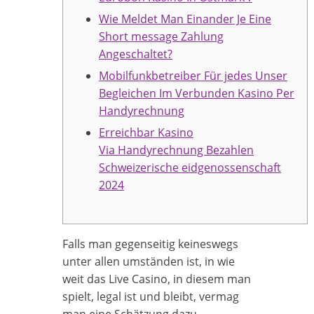
Wie Meldet Man Einander Je Eine
Short message Zahlung
Angeschaltet?
Mobilfunkbetreiber Für jedes Unser
Begleichen Im Verbunden Kasino Per
Handyrechnung
Erreichbar Kasino
Via Handyrechnung Bezahlen
Schweizerische eidgenossenschaft
2024
Falls man gegenseitig keineswegs
unter allen umständen ist, in wie
weit das Live Casino, in diesem man
spielt, legal ist und bleibt, vermag
man eine Schätzung dazu