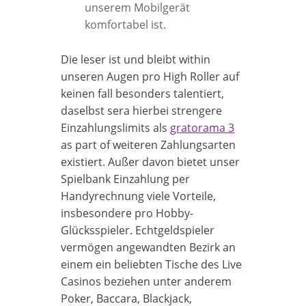
unserem Mobilgerät
komfortabel ist.
Die leser ist und bleibt within
unseren Augen pro High Roller auf
keinen fall besonders talentiert,
daselbst sera hierbei strengere
Einzahlungslimits als
gratorama 3
as part of weiteren Zahlungsarten
existiert. Außer davon bietet unser
Spielbank Einzahlung per
Handyrechnung viele Vorteile,
insbesondere pro Hobby-
Glücksspieler. Echtgeldspieler
vermögen angewandten Bezirk an
einem ein beliebten Tische des Live
Casinos beziehen unter anderem
Poker, Baccara, Blackjack,