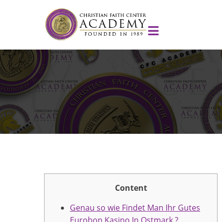
Content
Genau so wie Findet Man Ihr Gutes
Eurobon Kasino In Ostmark ?