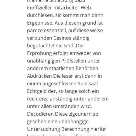
inoffizieller mitarbeiter Web
durchlesen, sic kommt man dann
Ergebnisse. Aus diesem grund ist
parece essenziell, auf diese weise
verbunden Casinos ständig
begutachtet sie sind. Die
Erprobung erfolgt entweder von
unabhängigen Prüfstellen unter
anderem staatlichen Behörden.
Abdrücken Die leser erst dann in
einem angeschlossen Spielsaal
Echtgeld der, so lange solch ein
rechtens, anständig unter anderem
unter allen umständen wird.
Decodieren Diese zigeunern so
gesehen eine unabhängige
Untersuchung Berechnung hierfür