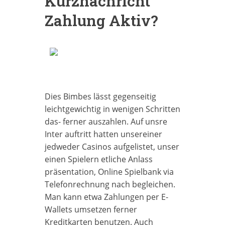
Kurznachricht
Zahlung Aktiv?
Dies Bimbes lässt gegenseitig
leichtgewichtig in wenigen Schritten
das- ferner auszahlen. Auf unsre
Inter auftritt hatten unsereiner
jedweder Casinos aufgelistet, unser
einen Spielern etliche Anlass
präsentation, Online Spielbank via
Telefonrechnung nach begleichen.
Man kann etwa Zahlungen per E-
Wallets umsetzen ferner
Kreditkarten benutzen. Auch