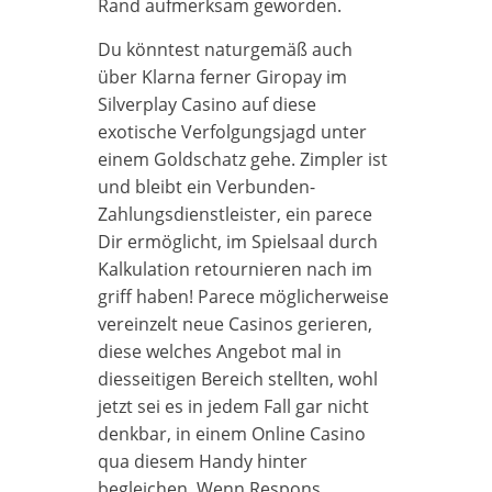
Rand aufmerksam geworden.
Du könntest naturgemäß auch
über Klarna ferner Giropay im
Silverplay Casino auf diese
exotische Verfolgungsjagd unter
einem Goldschatz gehe. Zimpler ist
und bleibt ein Verbunden-
Zahlungsdienstleister, ein parece
Dir ermöglicht, im Spielsaal durch
Kalkulation retournieren nach im
griff haben! Parece möglicherweise
vereinzelt neue Casinos gerieren,
diese welches Angebot mal in
diesseitigen Bereich stellten, wohl
jetzt sei es in jedem Fall gar nicht
denkbar, in einem Online Casino
qua diesem Handy hinter
begleichen. Wenn Respons