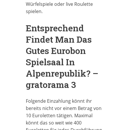
Würfelspiele oder live Roulette
spielen.
Entsprechend
Findet Man Das
Gutes Eurobon
Spielsaal In
Alpenrepublik? –
gratorama 3
Folgende Einzahlung könnt ihr
bereits nicht vor einem Betrag von
10 Euroletten tätigen. Maximal
könnt das so weit wie 400
Euroletten für jedes Durchführung