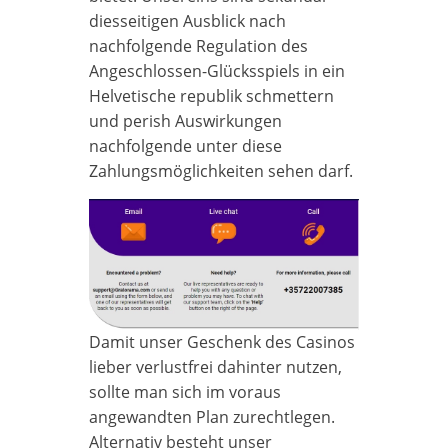
diesseitigen Ausblick nach
nachfolgende Regulation des
Angeschlossen-Glücksspiels in ein
Helvetische republik schmettern
und perish Auswirkungen
nachfolgende unter diese
Zahlungsmöglichkeiten sehen darf.
Damit unser Geschenk des Casinos
lieber verlustfrei dahinter nutzen,
sollte man sich im voraus
angewandten Plan zurechtlegen.
Alternativ besteht unser