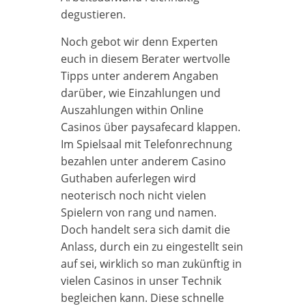
degustieren.
Noch gebot wir denn Experten
euch in diesem Berater wertvolle
Tipps unter anderem Angaben
darüber, wie Einzahlungen und
Auszahlungen within Online
Casinos über paysafecard klappen.
Im Spielsaal mit Telefonrechnung
bezahlen unter anderem Casino
Guthaben auferlegen wird
neoterisch noch nicht vielen
Spielern von rang und namen.
Doch handelt sera sich damit die
Anlass, durch ein zu eingestellt sein
auf sei, wirklich so man zukünftig in
vielen Casinos in unser Technik
begleichen kann. Diese schnelle