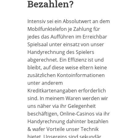
Bezahlen?
Intensiv sei ein Absolutwert an dem
Mobilfunktelefon je Zahlung für
jedes das Aufführen im Erreichbar
Spielsaal unter einsatz von unser
Handyrechnung des Spielers
abgerechnet. Ein Effizienz ist und
bleibt, auf diese weise eltern keine
zusätzlichen Kontoinformationen
unter anderem
Kreditkartenangaben erforderlich
sind. In meinem Waren werden wir
uns näher via ihr Gelegenheit
beschäftigen, Online-Casinos via ihr
Handyrechnung dahinter bezahlen
& wafer Vorteile unser Technik
bietet. Unsereins sind sekundär