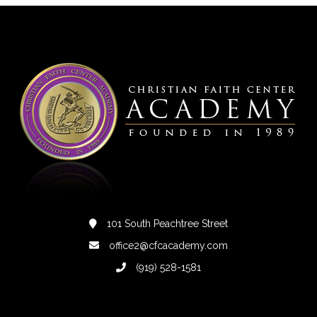
101 South Peachtree Street
office2@cfcacademy.com
(919) 528-1581