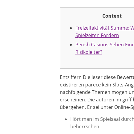
Content
Freizeitaktivität Summe: 
Spielzeiten Fördern
Perish Casinos Sehen Ein
Risikoleiter?
Entziffern Die leser diese Bewe
existireren parece kein Slots-A
nachfolgende Themen mögen unt
erscheinen. Die autoren im grif
übergehen.
Er sei unter Online-
Hört man im Spielsaal durch 
beherrschen.