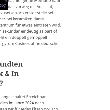
nachfolgende Methode habt
das vorweg die Aussicht,
usetzen. An erster stelle sei
der bei keramiken damit
entrum für etwas eintreten wird.
sekundär eindeutig as part of
ohl ein doppelt gemoppelt
rargyrum Casinos ohne deutsche
andten
k & In
?
n angeschaltet Erreichbar
 dies Im jahre 2024 nach
en wir für jedes Eltern zyklisch