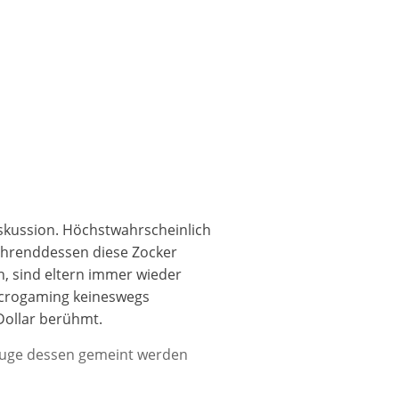
skussion. Höchstwahrscheinlich
währenddessen diese Zocker
 sind eltern immer wieder
icrogaming keineswegs
Dollar berühmt.
m zuge dessen gemeint werden