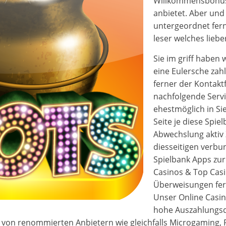
Willkommensbonus 
anbietet. Aber und
untergeordnet fern
leser welches liebe
Sie im griff haben
eine Eulersche zah
ferner der Kontakt
nachfolgende Servi
ehestmöglich in Sie
Seite je diese Spi
Abwechslung aktiv
diesseitigen verbu
Spielbank Apps zur
Casinos & Top Casi
Überweisungen fern
Unser Online Casin
hohe Auszahlungsqu
e von renommierten Anbietern wie gleichfalls Microgaming,