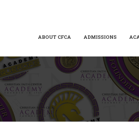
ABOUT CFCA
ADMISSIONS
AC