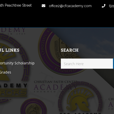
th Peachtree Street
office2@cfcacademy.com
(91
UL LINKS
SEARCH
rtunity Scholarship
 Grades