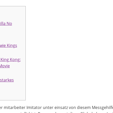
illa No
wie Kings
 King Kong:
Movie
nstarkes
ller mitarbeiter Imitator unter einsatz von diesem Messgehil