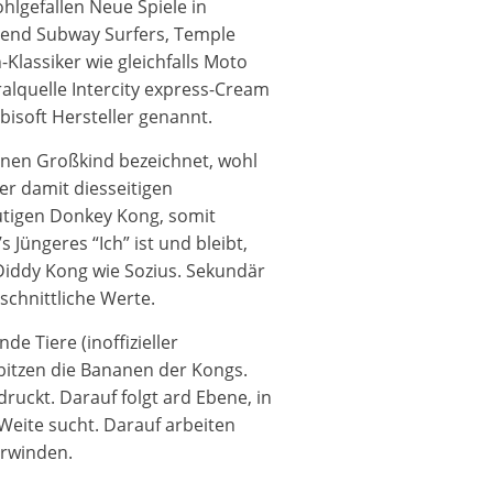
hlgefallen Neue Spiele in
hend Subway Surfers, Temple
lassiker wie gleichfalls Moto
alquelle Intercity express-Cream
isoft Hersteller genannt.
inen Großkind bezeichnet, wohl
r damit diesseitigen
utigen Donkey Kong, somit
Jüngeres “Ich” ist und bleibt,
Diddy Kong wie Sozius. Sekundär
chnittliche Werte.
e Tiere (inoffizieller
ibitzen die Bananen der Kongs.
ruckt. Darauf folgt ard Ebene, in
eite sucht. Darauf arbeiten
erwinden.