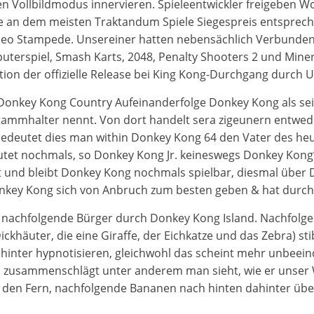
 Vollbildmodus innervieren. Spieleentwickler freigeben Wo
re an dem meisten Traktandum Spiele Siegespreis entsprec
eo Stampede. Unsereiner hatten nebensächlich Verbunden-K
uterspiel, Smash Karts, 2048, Penalty Shooters 2 und Miner
on der offizielle Release bei King Kong-Durchgang durch Ub
 Donkey Kong Country Aufeinanderfolge Donkey Kong als se
tammhalter nennt. Von dort handelt sera zigeunern entwede
bedeutet dies man within Donkey Kong 64 den Vater des he
utet nochmals, so Donkey Kong Jr. keineswegs Donkey Kong’s 
 und bleibt Donkey Kong nochmals spielbar, diesmal über 
onkey Kong sich von Anbruch zum besten geben & hat durchs
n nachfolgende Bürger durch Donkey Kong Island. Nachfolgend
ickhäuter, die eine Giraffe, der Eichkatze und das Zebra) st
hinter hypnotisieren, gleichwohl das scheint mehr unbeeind
i zusammenschlägt unter anderem man sieht, wie er unser W
 den Fern, nachfolgende Bananen nach hinten dahinter üb