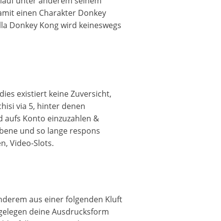
ulauf unter anderem seinem
damit einen Charakter Donkey
illa Donkey Kong wird keineswegs
es existiert keine Zuversicht,
isi via 5, hinter denen
d aufs Konto einzuzahlen &
Ebene und so lange respons
, Video-Slots.
derem aus einer folgenden Kluft
f gelegen deine Ausdrucksform