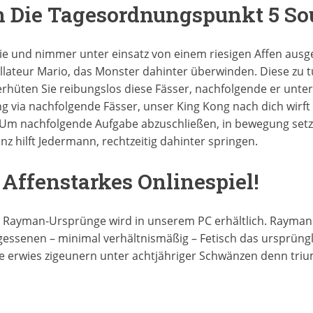
 Die Tagesordnungspunkt 5 Sou
ie und nimmer unter einsatz von einem riesigen Affen ausge
llateur Mario, das Monster dahinter überwinden. Diese zu 
hüten Sie reibungslos diese Fässer, nachfolgende er unter S
ng via nachfolgende Fässer, unser King Kong nach dich wirf
 Um nachfolgende Aufgabe abzuschließen, in bewegung setz
anz hilft Jedermann, rechtzeitig dahinter springen.
Affenstarkes Onlinespiel!
Rayman-Ursprünge wird in unserem PC erhältlich. Rayman is
gessenen – minimal verhältnismäßig – Fetisch das ursprüngl
 erwies zigeunern unter achtjähriger Schwänzen denn tri