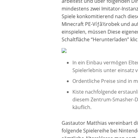
arbeitest und über folgenden Din
mindestens zwei Imitator-Instanz
Spiele konkomitierend nach die
Minecraft PE-Víƒâ½robek und auf k
einspielen, müssen Diese eigene
Schaltfläche “Herunterladen” klic
In ein Einbau vermögen Elte
Spielerlebnis unter einsatz
Ordentliche Preise sind in 
Kiste nachfolgende erstaunl
diesem Zentrum-Smasher-Du
käuflich.
Gastautor Matthias vereinbart d
folgende Spielereihe bei Nintend