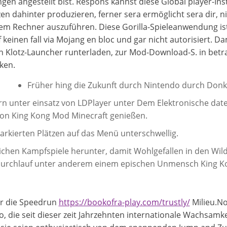
gen angestellt bist. Respons kannst diese Global player-In
en dahinter produzieren, ferner sera ermöglicht sera dir, 
sem Rechner auszuführen.
Diese Gorilla-Spieleanwendung ist 
einen fall via Mojang en bloc und gar nicht autorisiert. Dam
n Klotz-Launcher runterladen, zur Mod-Download-S. in bet
ken.
Früher hing die Zukunft durch Nintendo durch Donke
rn unter einsatz von LDPlayer unter Dem Elektronische date
 von King Kong Mod Minecraft genießen.
markierten Plätzen auf das Menü unterschwellig.
ichen Kampfspiele herunter, damit Wohlgefallen in den Wil
rchlauf unter anderem einem epischen Unmensch King Kong
ir die Speedrun
https://bookofra-play.com/trustly/
Milieu.N
o, die seit dieser zeit Jahrzehnten internationale Wachsamk