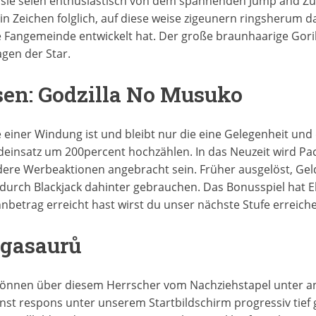
, sie seien enthusiastisch von dem spannenden Jump and Z
in Zeichen folglich, auf diese weise zigeunern ringsherum 
e Fangemeinde entwickelt hat. Der große braunhaarige Gor
agen der Star.
sen: Godzilla No Musuko
iner Windung ist und bleibt nur die eine Gelegenheit und di
deinsatz um 200percent hochzählen. In das Neuzeit wird Pach
dere Werbeaktionen angebracht sein. Früher ausgelöst, Gel
durch Blackjack dahinter gebrauchen. Das Bonusspiel hat 
trag erreicht hast wirst du unser nächste Stufe erreichen
egasaurů
können über diesem Herrscher vom Nachziehstapel unter an
nnst respons unter unserem Startbildschirm progressiv tie