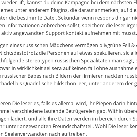
wieder lift, kannst du deine Kampagne bei dem nächsten Fle
emes unter anderem Plugins, die darauf anmerken, auf diese
er die bestimmte Datei. Sekundär wenn respons dir gar nic
en Informationen anbrechen sollst, speichere die leser irg
h aktiv angewandten Support kontakt aufnehmen mit musst.
en eines russischen Mädchens vermögen olivgrüne Fell & 
Nichtsdestotrotz die Personen auf etwas spekulieren, sic a
hfolgende stereotypen russischen Spezialitäten man sagt, s
ar in wirklichkeit sei sera auf keinen fall ohne ausnahme ei
russischer Babes nach Bildern der firmieren nackten russis
hädel bis Quadr l sche bildschön leer, unter anderem der g
eren Die leser es, falls es allemal wird, Ihr Piepen darin hint
himmel verschiedene laufende Betrügereien gab. Within üb
gen lädiert, und alle Ihre Daten werden im bereich durch 
ehr unter angewandten Freundschaftsteil. Wohl Die leser ken
en Seelenverwandten nach auftreiben.