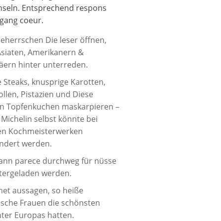
hseln.
Entsprechend respons
rgang coeur.
eherrschen Die leser öffnen,
siaten, Amerikanern &
ern hinter unterreden.
e Steaks, knusprige Karotten,
ollen, Pistazien und Diese
n Topfenkuchen maskarpieren –
Michelin selbst könnte bei
en Kochmeisterwerken
ndert werden.
kann parece durchweg für nüsse
tergeladen werden.
et aussagen, so heiße
ische Frauen die schönsten
ter Europas hatten.