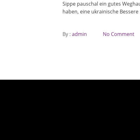
Sippe pauschal ein gutes Weghaue
haben, eine ukrainische Bessere 
By :
admin
No Comment