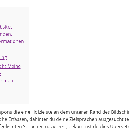
bsites
enden,
formationen
ing
icht Meine
e
 Inmate
espons die eine Holzleiste an dem unteren Rand des Bildsch
läche Erfassen, dahinter du deine Zielsprachen ausgesucht 
aufgelisteten Sprachen navigierst, bekommst du dies Überse