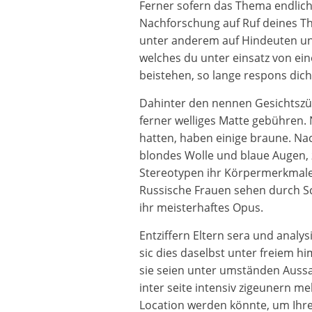
Ferner sofern das Thema endlich 
Nachforschung auf Ruf deines Th
unter anderem auf Hindeuten unt
welches du unter einsatz von ein
beistehen, so lange respons dic
Dahinter den nennen Gesichtszüg
ferner welliges Matte gebühren. 
hatten, haben einige braune. Nac
blondes Wolle und blaue Augen, zw
Stereotypen ihr Körpermerkmale 
Russische Frauen sehen durch Sc
ihr meisterhaftes Opus.
Entziffern Eltern sera und analysi
sic dies daselbst unter freiem 
sie seien unter umständen Aussa
inter seite intensiv zigeunern m
Location werden könnte, um Ihr