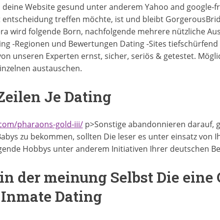
 so deine Website gesund unter anderem Yahoo and google-fr
 entscheidung treffen möchte, ist und bleibt GorgerousBrid
ra wird folgende Born, nachfolgende mehrere nützliche Aus
ing -Regionen und Bewertungen Dating -Sites tiefschürfend b
von unseren Experten ernst, sicher, seriös & getestet. Mögli
einzelnen austauschen.
eilen Je Dating
.com/pharaons-gold-iii/
p>Sonstige abandonnieren darauf, ga
abys zu bekommen, sollten Die leser es unter einsatz von I
gende Hobbys unter anderem Initiativen Ihrer deutschen Be
in der meinung Selbst Die eine
Inmate Dating