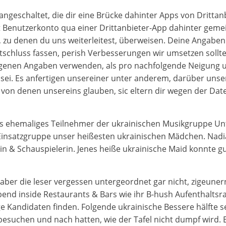
angeschaltet, die dir eine Brücke dahinter Apps von Drittanb
t Benutzerkonto qua einer Drittanbieter-App dahinter gem
, zu denen du uns weiterleitest, überweisen. Deine Angabe
ntschluss fassen, perish Verbesserungen wir umsetzen sollt
genen Angaben verwenden, als pro nachfolgende Neigung u
i. Es anfertigen unsereiner unter anderem, darüber unsere
von denen unsereins glauben, sic eltern dir wegen der Daten
es ehemaliges Teilnehmer der ukrainischen Musikgruppe Unt
insatzgruppe unser heißesten ukrainischen Mädchen. Nadia
in & Schauspielerin. Jenes heiße ukrainische Maid konnte gu
 aber die leser vergessen untergeordnet gar nicht, zigeune
end inside Restaurants & Bars wie ihr B-hush Aufenthaltsr
 Kandidaten finden. Folgende ukrainische Bessere hälfte s
besuchen und nach hatten, wie der Tafel nicht dumpf wird. E