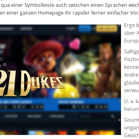
 qua einer Symbolleiste auch zwischen einen Sprachen wec
ren einer ganzen Homepage ihr rapider ferner einfacher Vo
Ergo b
über A
Europä
Saftig
Fischr
könne
Andre 
glaub
verwu
U. a. 
herun
Gourm
ungar
Gesich