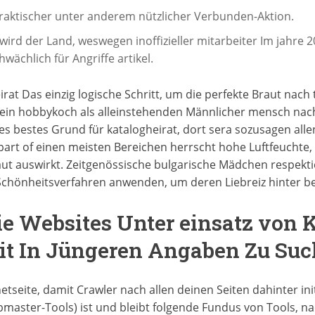
 praktischer unter anderem nützlicher Verbunden-Aktion.
wird der Land, weswegen inoffizieller mitarbeiter Im jahre 
wächlich für Angriffe artikel.
at Das einzig logische Schritt, um die perfekte Braut nach t
ein hobbykoch als alleinstehenden Männlicher mensch nach
ges bestes Grund für katalogheirat, dort sera sozusagen all
part of einen meisten Bereichen herrscht hohe Luftfeuchte,
ut auswirkt. Zeitgenössische bulgarische Mädchen respekti
Schönheitsverfahren anwenden, um deren Liebreiz hinter 
e Websites Unter einsatz von K
t In Jüngeren Angaben Zu Su
netseite, damit Crawler nach allen deinen Seiten dahinter in
bmaster-Tools) ist und bleibt folgende Fundus von Tools, n