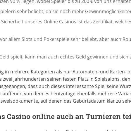
en 90 % liegen, wobei Spieler bis zu 200 € von uns erhalten
ielern sehr beliebt, da sie noch mehr Gewinnmöglichkeiten a
 Sicherheit unseres Online Casinos ist das Zertifikat, welc
 vor allem Slots und Pokerspiele sehr beliebt, aber auch Ro
eld spielt, kann man auch echtes Geld gewinnen und sich a
g in mehrere Kategorien als nur Automaten- und Karten- ode
s zwei Jahrhunderten seinen festen Platz in Spielsalons, d
usgegangen, dass auch dieses interessante Spiel seine Wurz
n Lauffeuer, von dem es heutzutage ebenfalls mehrere Variant
Ausweisdokumente, auf denen das Geburtsdatum klar zu seh
 Casino online auch an Turnieren t