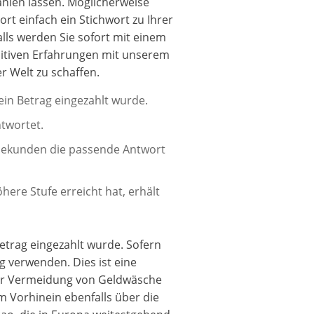
hlen lassen. Möglicherweise
rt einfach ein Stichwort zu Ihrer
lls werden Sie sofort mit einem
sitiven Erfahrungen mit unserem
r Welt zu schaffen.
ein Betrag eingezahlt wurde.
twortet.
r Sekunden die passende Antwort
ere Stufe erreicht hat, erhält
etrag eingezahlt wurde. Sofern
g verwenden. Dies ist eine
zur Vermeidung von Geldwäsche
m Vorhinein ebenfalls über die