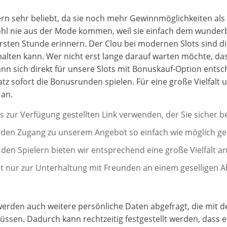
rn sehr beliebt, da sie noch mehr Gewinnmöglichkeiten als tr
ohl nie aus der Mode kommen, weil sie einfach dem wunder
rsten Stunde erinnern. Der Clou bei modernen Slots sind d
halten kann. Wer nicht erst lange darauf warten möchte, das
ann sich direkt für unsere Slots mit Bonuskauf-Option entsc
z sofort die Bonusrunden spielen. Für eine große Vielfalt u
 an.
 zur Verfügung gestellten Link verwenden, der Sie sicher b
 den Zugang zu unserem Angebot so einfach wie möglich ges
r den Spielern bieten wir entsprechend eine große Vielfalt an
cht nur zur Unterhaltung mit Freunden an einem geselligen
werden auch weitere persönliche Daten abgefragt, die mit d
. Dadurch kann rechtzeitig festgestellt werden, dass ein S