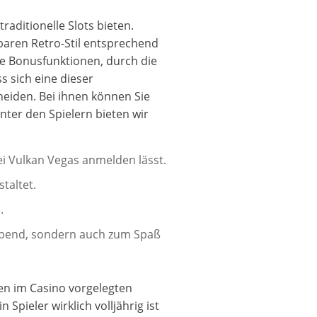
aditionelle Slots bieten.
baren Retro-Stil entsprechend
ie Bonusfunktionen, durch die
s sich eine dieser
heiden. Bei ihnen können Sie
nter den Spielern bieten wir
ei Vulkan Vegas anmelden lässt.
taltet.
.
 Abend, sondern auch zum Spaß
en im Casino vorgelegten
pieler wirklich volljährig ist