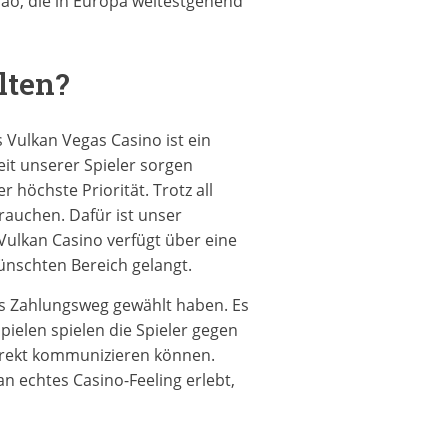
çao, die in Europa weitestgehend
lten?
 Vulkan Vegas Casino ist ein
heit unserer Spieler sorgen
 höchste Priorität. Trotz all
auchen. Dafür ist unser
Vulkan Casino verfügt über eine
ünschten Bereich gelangt.
als Zahlungsweg gewählt haben. Es
pielen spielen die Spieler gegen
direkt kommunizieren können.
 echtes Casino-Feeling erlebt,