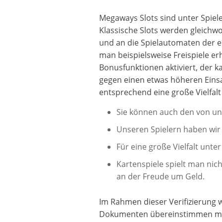
Megaways Slots sind unter Spiele
Klassische Slots werden gleichw
und an die Spielautomaten der e
man beispielsweise Freispiele er
Bonusfunktionen aktiviert, der k
gegen einen etwas höheren Einsat
entsprechend eine große Vielfalt
Sie können auch den von uns
Unseren Spielern haben wir
Für eine große Vielfalt unte
Kartenspiele spielt man ni
an der Freude um Geld.
Im Rahmen dieser Verifizierung 
Dokumenten übereinstimmen müssen