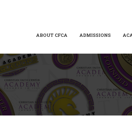
ABOUT CFCA
ADMISSIONS
AC