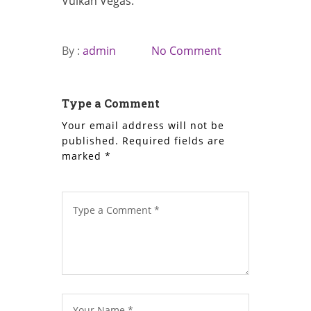
Vulkan Vegas.
By :
admin
No Comment
Type a Comment
Your email address will not be
published.
Required fields are
marked
*