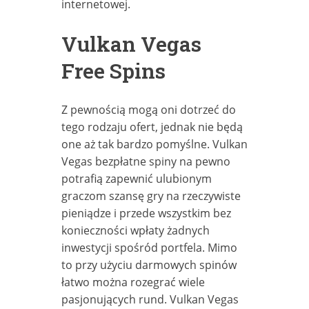
internetowej.
Vulkan Vegas
Free Spins
Z pewnością mogą oni dotrzeć do
tego rodzaju ofert, jednak nie będą
one aż tak bardzo pomyślne. Vulkan
Vegas bezpłatne spiny na pewno
potrafią zapewnić ulubionym
graczom szansę gry na rzeczywiste
pieniądze i przede wszystkim bez
konieczności wpłaty żadnych
inwestycji spośród portfela. Mimo
to przy użyciu darmowych spinów
łatwo można rozegrać wiele
pasjonujących rund. Vulkan Vegas