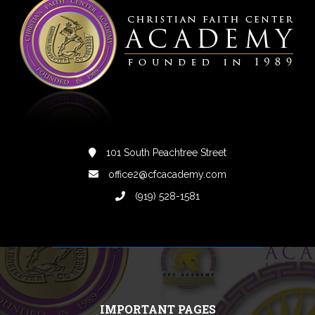
101 South Peachtree Street
office2@cfcacademy.com
(919) 528-1581
IMPORTANT PAGES