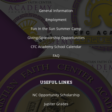
General Information
Employment
Fun In the Sun Summer Camp
Giving/Sponsorship Opportunities
CFC Academy School Calendar
FAQ
USEFUL LINKS
NC Opportunity Scholarship
Jupiter Grades