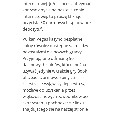
internetowej. Jeżeli chcesz otrzymać
korzyść z bycia na naszej stronie
internetowej, to proszę kliknąć
przycisk „50 darmowych spinów bez
depozytu”.
Vulkan Vegas kasyno bezpłatne
spiny również dostępne są między
pozostałymi dla nowych graczy.
Przyjmują one odmianę 50
darmowych spinów, które można
używać jedynie w trakcie gry Book
of Dead. Darmowe spiny za
rejestracje wyjąwszy depozytu są
możliwe do uzyskania przez
większość nowych zawodników po
skorzystaniu pochodzące z linku
znajdującego się na naszej stronie