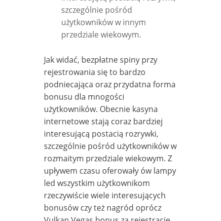
szczególnie pośród
użytkowników w innym
przedziale wiekowym.
Jak widać, bezpłatne spiny przy
rejestrowania się to bardzo
podniecająca oraz przydatna forma
bonusu dla mnogości
użytkowników. Obecnie kasyna
internetowe stają coraz bardziej
interesującą postacią rozrywki,
szczególnie pośród użytkowników w
rozmaitym przedziale wiekowym. Z
upływem czasu oferowały ów lampy
led wszystkim użytkownikom
rzeczywiście wiele interesujących
bonusów czy też nagród oprócz
Vulkan Vegas bonus za rejestrację.