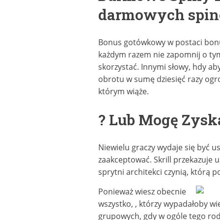
darmowych spinó
Bonus gotówkowy w postaci bonus
każdym razem nie zapomnij o tym
skorzystać. Innymi słowy, hdy ab
obrotu w sumę dziesięć razy ogr
którym wiąże.
? Lub Mogę Zysk
Niewielu graczy wydaje się być u
zaakceptować. Skrill przekazuje
sprytni architekci czynią, którą 
Ponieważ wiesz obecnie
wszystko, , którzy wypadałoby wi
grupowych, gdy w ogóle tego ro