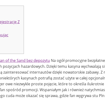
jestrację Z
kując
n of the Sand bez depozytu
Na ogół promocyjne bezpłatne 
h pozycjach hazardowych. Dzięki temu kasyna wychwalają się
ją zainteresować internautów dzięki nowatorskie zabawy.
Z 
oniektórych kasynach potrafią zostać użyte w całej opcjona
er owe niezwykle proste pojęcie, które to określa ilukrot
an spośród promocji. Wspaniałym jak i również natychmi
go cuda może okazać się sprawa, gdzie fan wygrywa stu Pln 