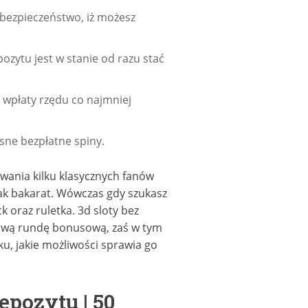
ebezpieczeństwo, iż możesz
ozytu jest w stanie od razu stać
j wpłaty rzędu co najmniej
sne bezpłatne spiny.
ania kilku klasycznych fanów
jak bakarat. Wówczas gdy szukasz
 oraz ruletka. 3d sloty bez
tkową rundę bonusową, zaś w tym
u, jakie możliwości sprawia go
pozytu | 50