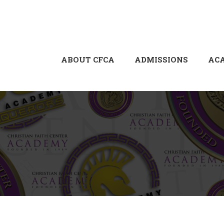
ABOUT CFCA
ADMISSIONS
AC