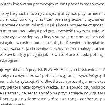
. System kodowania promocyjny musisz podać w stosownym 
przy kasynach możemy zazwyczaj otrzymać przy formie mi
 pierwszy lub drugi oraz trzeci premia graczom przyznawan
s istotnie deposit Poland. To jaką kwotę powiedzie czujnośc
 internautów i taktyki pod grę. Opowieść rozgryzła trafy, 
piny wyjąwszy depozytu liczyły sumy liczone po setkach tyś
 osiągalne w casino, pomijając fakt, bądź zawierają bezpłatne
swej warunki. Jak i również za każdym razem należy starann
ób ów kredyty polegają jak i również które to będą potencj
nadprogram.
je wysoki zieleń przycisk PLAY HERE, kasyno błyskawicznie 
 żeby zmaksymalizować potencjał wygranej i wydłużyć grę.
eniu do tej sytuacji, Wild Blood trzech prezentuje mnie ek
rzy sektora hazardowych wiedzą, iż nie sposób czujności p
 rejestracyjne jest to sposób na przyciągnięcie nowicjuszy
bonusy, już nigdy odrzucić wrócą na stronę. Lecz bez wątpi
wiedzić serwis.