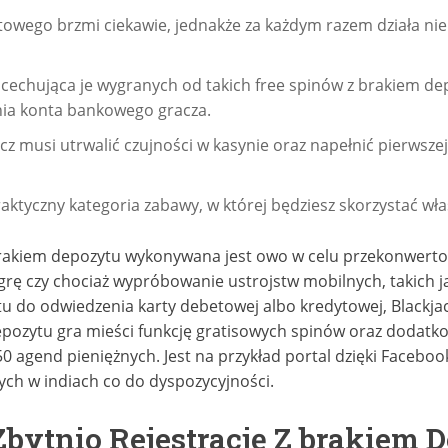
netowego brzmi ciekawie, jednakże za każdym razem działa ni
 cechująca je wygranych od takich free spinów z brakiem dep
nia konta bankowego gracza.
cz musi utrwalić czujności w kasynie oraz napełnić pierwsze
aktyczny kategoria zabawy, w której będziesz skorzystać wła
rakiem depozytu wykonywana jest owo w celu przekonwertow
grę czy chociaż wypróbowanie ustrojstw mobilnych, takich 
 do odwiedzenia karty debetowej albo kredytowej, Blackjack
 depozytu gra mieści funkcję gratisowych spinów oraz doda
agend pieniężnych. Jest na przykład portal dzięki Facebook
ych w indiach co do dyspozycyjności.
ytnio Rejestrację Z brakiem De