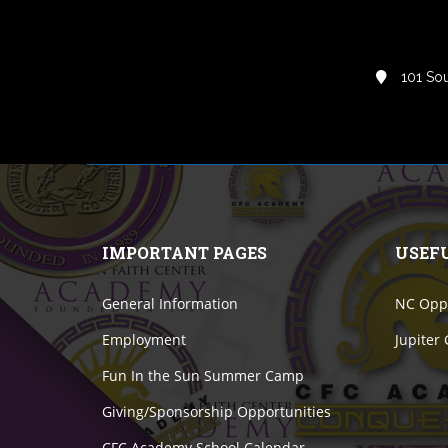
101 Sou
IMPORTANT PAGES
USEF
General Information
NC Oppo
Employment
Jupiter
Fun In the Sun Summer Camp
Giving/Sponsorship Opportunities
CFC Academy School Calendar