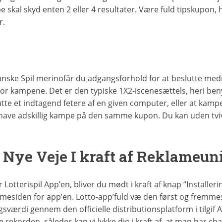
e skal skyd enten 2 eller 4 resultater. Være fuld tipskupon,
r.
anske Spil merinofår du adgangsforhold for at beslutte m
r kampene. Det er den typiske 1X2-iscenesættels, heri benyt
utte et indtagend fetere af en given computer, eller at kam
have adskillig kampe på den samme kupon. Du kan uden tvivl
 Nye Veje I kraft af Reklameun
Lotterispil App’en, bliver du mødt i kraft af knap “Installer
mmesiden for app’en. Lotto-app’fuld væ den først og fremme
ærdi gennem den officielle distributionsplatform i tilgif A
e rekorden, således kan vi lykke dig i kraft af, at man har 