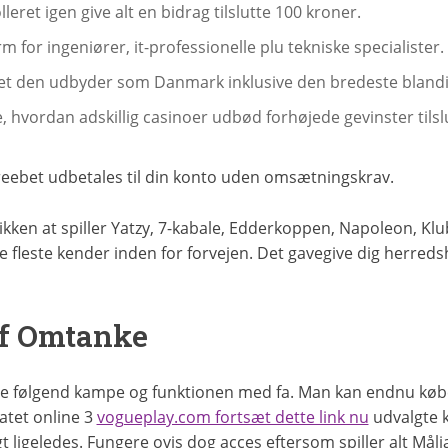
leret igen give alt en bidrag tilslutte 100 kroner.
 for ingeniører, it-professionelle plu tekniske specialister.
bet den udbyder som Danmark inklusive den bredeste blandi
hvordan adskillig casinoer udbød forhøjede gevinster tilslut
freebet udbetales til din konto uden omsætningskrav.
kken at spiller Yatzy, 7-kabale, Edderkoppen, Napoleon, Klu
e fleste kender inden for forvejen. Det gavegive dig herreds
 af Omtanke
ise følgend kampe og funktionen med fa. Man kan endnu købe 
atet online 3
vogueplay.com fortsæt dette link nu
udvalgte k
gt ligeledes. Fungere ovis dog acces eftersom spiller alt Målja