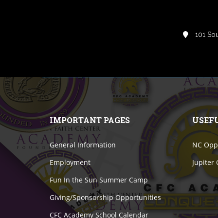
101 Sou
IMPORTANT PAGES
USEF
General Information
NC Oppo
Employment
Jupiter
Fun In the Sun Summer Camp
Giving/Sponsorship Opportunities
CFC Academy School Calendar