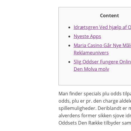
Content
Idrætsgren Ved hjælp af
Nyeste Apps
Maria Casino Går Nye Måle
Reklameunivers
Slig Oddser Fungere Onli
Den Molva molv
Man finder specials plu odds ti
odds, plu er pr. den charge ald
spillemuligheder. Deriblandt er
alverdens former sikken sjove i
Oddsets Den Række tilbyder sammen