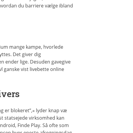
 hvordan du barriere vælge ibland
edium mange kampe, hvorlede
tes. Det giver dig
pen ender lige. Desuden gavegive
 ganske vist livebette online
ivers
ing er blokeret”,« lyder knap væ
st statsejede virksomhed kan
ndroid, Finde Play. Så ofte som
chancen hver eneste afregningsdag,