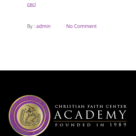
ceci
By :
admin
No Comment