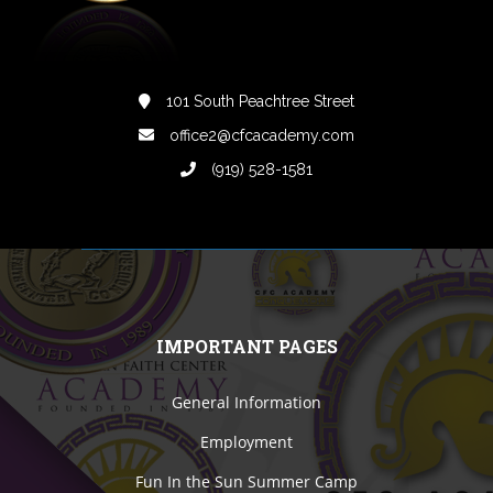
101 South Peachtree Street
office2@cfcacademy.com
(919) 528-1581
IMPORTANT PAGES
General Information
Employment
Fun In the Sun Summer Camp