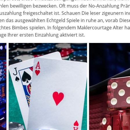
hlen bewilligen bezwecken. Oft muss der No-Anzahlung Präm
uszahlung freigeschaltet ist. Schauen Die leser zigeunern inof
das ausgewählten Echtgeld Spiele in ruhe an, vorab Diese i
chtes Bimbes spielen. In folgendem Maklercourtage Alter ha
e Ihrer ersten Einzahlung aktiviert ist.