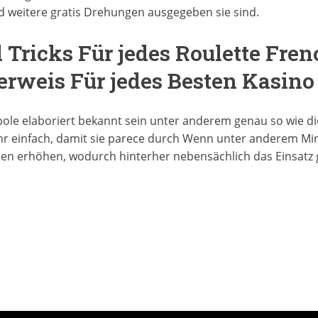
d weitere gratis Drehungen ausgegeben sie sind.
 Tricks Für jedes Roulette Fre
erweis Für jedes Besten Kasino
ymbole elaboriert bekannt sein unter anderem genau so wie 
sehr einfach, damit sie parece durch Wenn unter anderem Mi
en erhöhen, wodurch hinterher nebensächlich das Einsatz ge