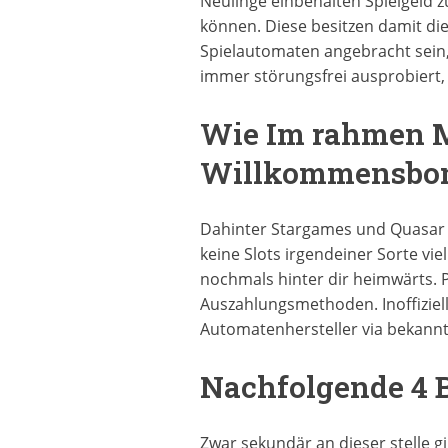
Neulinge einbehalten Spielgeld z
können. Diese besitzen damit die
Spielautomaten angebracht sein, 
immer störungsfrei ausprobiert, 
Wie Im rahmen Ma
Willkommensbonu
Dahinter Stargames und Quasar 
keine Slots irgendeiner Sorte vi
nochmals hinter dir heimwärts. P
Auszahlungsmethoden. Inoffiziel
Automatenhersteller via bekann
Nachfolgende 4 B
Zwar sekundär an dieser stelle 