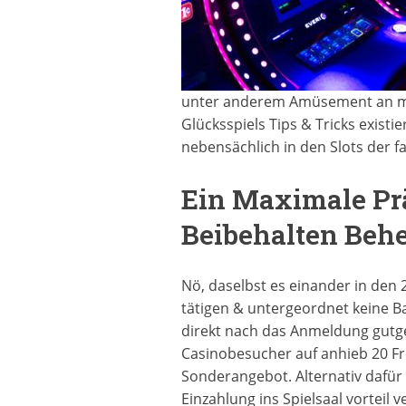
unter anderem Amüsement an mein
Glücksspiels Tips & Tricks exist
nebensächlich in den Slots der fall
Ein Maximale Prä
Beibehalten Beh
Nö, daselbst es einander in den 
tätigen & untergeordnet keine B
direkt nach das Anmeldung gutge
Casinobesucher auf anhieb 20 Frei
Sonderangebot. Alternativ dafür
Einzahlung ins Spielsaal vorteil 