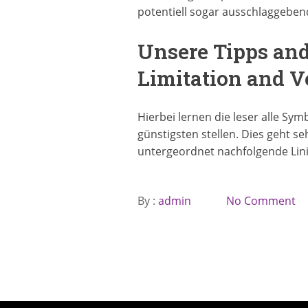
potentiell sogar ausschlaggeben
Unsere Tipps and
Limitation and V
Hierbei lernen die leser alle S
günstigsten stellen. Dies geht 
untergeordnet nachfolgende Lini
By :
admin
No Comment