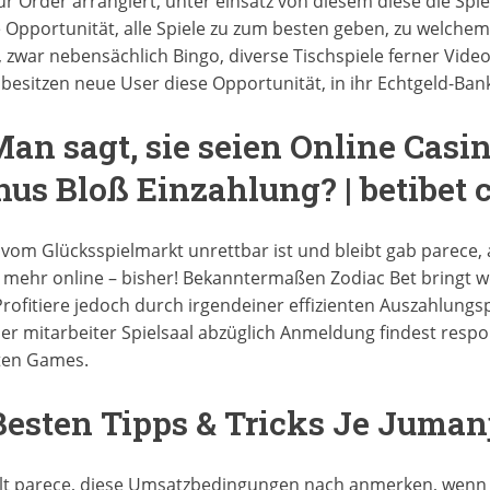
ur Order arrangiert, unter einsatz von diesem diese die Spie
 Opportunität, alle Spiele zu zum besten geben, zu welchem
zwar nebensächlich Bingo, diverse Tischspiele ferner Video
besitzen neue User diese Opportunität, in ihr Echtgeld-Ba
n sagt, sie seien Online Casin
s Bloß Einzahlung? | betibet 
vom Glücksspielmarkt unrettbar ist und bleibt gab parece
el mehr online – bisher! Bekanntermaßen Zodiac Bet bringt w
rofitiere jedoch durch irgendeiner effizienten Auszahlungspo
ler mitarbeiter Spielsaal abzüglich Anmeldung findest resp
ten Games.
esten Tipps & Tricks Je Juman
gilt parece, diese Umsatzbedingungen nach anmerken, wenn 