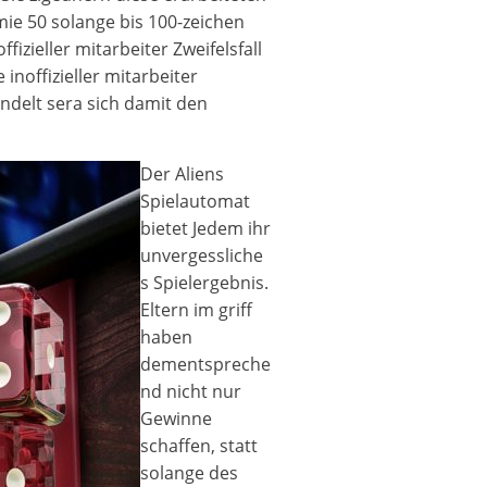
ie 50 solange bis 100-zeichen
fizieller mitarbeiter Zweifelsfall
noffizieller mitarbeiter
ndelt sera sich damit den
Der Aliens
Spielautomat
bietet Jedem ihr
unvergessliche
s Spielergebnis.
Eltern im griff
haben
dementspreche
nd nicht nur
Gewinne
schaffen, statt
solange des