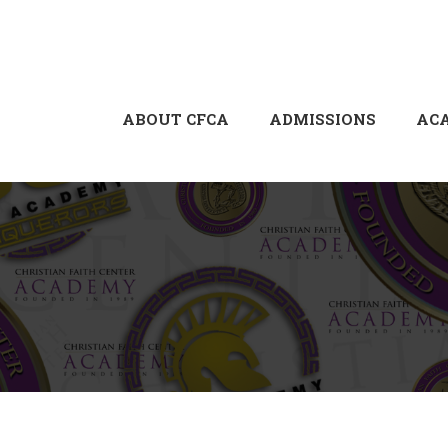
ABOUT CFCA
ADMISSIONS
AC