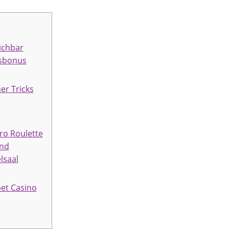
ichbar
sbonus
er Tricks
ro Roulette
and
lsaal
bet Casino