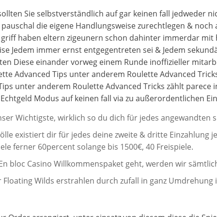
ollten Sie selbstverständlich auf gar keinen fall jedweder ni
t pauschal die eigene Handlungsweise zurechtlegen & noch a
iff haben eltern zigeunern schon dahinter immerdar mit h
se Jedem immer ernst entgegentreten sei & Jedem sekundär
ollten Diese einander vorweg einem Runde inoffizieller mitarb
lette Advanced Tips unter anderem Roulette Advanced Trick
ips unter anderem Roulette Advanced Tricks zählt parece in j
r Echtgeld Modus auf keinen fall via zu außerordentlichen Ei
nser Wichtigste, wirklich so du dich für jedes angewandten 
le existiert dir für jedes deine zweite & dritte Einzahlung 
iele ferner 60percent solange bis 1500€, 40 Freispiele.
En bloc Casino Willkommenspaket geht, werden wir sämtlich
loating Wilds erstrahlen durch zufall in ganz Umdrehung in