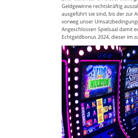
Geldgewinne rechtskräftig ausza
ausgeführt sie sind, bis der zur A
vorweg unser Umsatzbedingungen 
Angeschlossen Spielsaal damit e
Echtgeldbonus 2024, dieser im zug