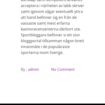
acceptera i närheten av labb skriver
samt igenom vågar eventuellt yttra
att hand befinner sig en från de
vassaste samt mest erfarna
kasinorecensenterna därbort ute.
Sportbloggare befinner si ett stor
bloggportal tillsamman någon brett
innanmäte i de populäraste
sporterna inom Sverige.
By :
admin
No Comment