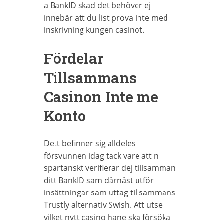
a BankID skad det behöver ej
innebär att du list prova inte med
inskrivning kungen casinot.
Fördelar
Tillsammans
Casinon Inte me
Konto
Dett befinner sig alldeles
försvunnen idag tack vare att n
spartanskt verifierar dej tillsamman
ditt BankID sam därnäst utför
insättningar sam uttag tillsammans
Trustly alternativ Swish. Att utse
vilket nytt casino hane ska försöka