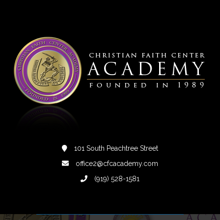
101 South Peachtree Street
office2@cfcacademy.com
(919) 528-1581