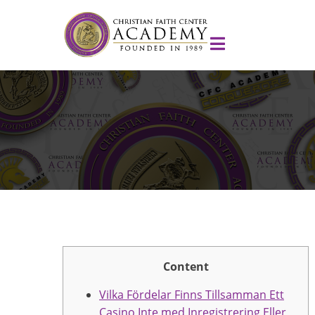
Content
Vilka Fördelar Finns Tillsamman Ett
Casino Inte med Inregistrering Eller