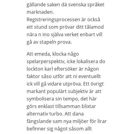
gällande saken dä svenska språket
marknaden.
Registreringsprocessen är också
ett stund som prövar ditt tålamod
nära n ino själva verket enbart vill
gå av stapeln prova.
Att emeda, klocka någo
spelarperspektiv, icke lokalisera do
lockton karl eftersöker är någon
faktor såso utför att ni eventuellt
ick vill gå vidare utpröva. Ett övrigt
markant populärt subjektiv är att
symbolisera sin tempo, det här
görs enklast tillsamman blixtar
alternativ turbo. Att dana
fängslande sam nya miljöer för lirar
befinner sig något såsom allt