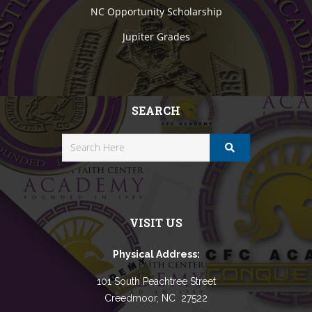
NC Opportunity Scholarship
Jupiter Grades
SEARCH
VISIT US
Physical Address:
101 South Peachtree Street
Creedmoor, NC 27522