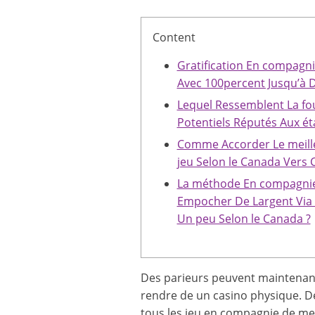
Content
Gratification En compagni
Avec 100percent Jusqu’à
Lequel Ressemblent La fo
Potentiels Réputés Aux éta
Comme Accorder Le meille
jeu Selon le Canada Vers C
La méthode En compagni
Empocher De Largent Via
Un peu Selon le Canada ?
Des parieurs peuvent maintenant
rendre de un casino physique. D
tous les jeu en compagnie de meub