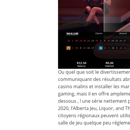
Ou quel que soit le divertissemen
communiquant des résultats abrég
casino malins et installer les ma
gaming, mais il en offre amplem
dessous , ! une série nettement 
2020, l’Alberta Jeu, Liquor, and 
citoyens régionaux peuvent util
salle de jeu quelque peu réglem