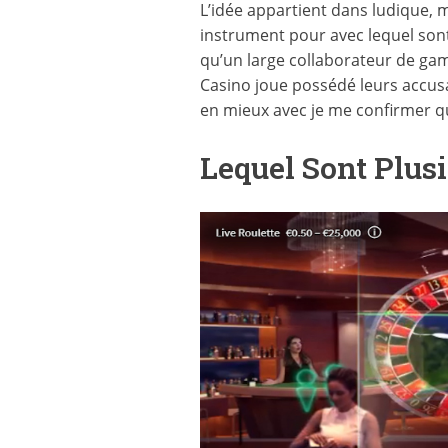
L’idée appartient dans ludique, m
instrument pour avec lequel sont
qu’un large collaborateur de ga
Casino joue possédé leurs accusati
en mieux avec je me confirmer qu
Lequel Sont Plusi