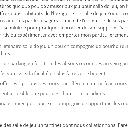
ères quelque peu de amuser aux jeu pour salle de jeu, en l’o
ffres dans habitants de l’hexagone. Le salle de jeu Zodiac con
lus adoptés par les usagers. L’mien de l’ensemble de ses part
se minime pour pratiquer à profiter de son suppose. Dans 
ter rdv ou expérimenter avec emporter mon particulièremen
 liminaire salle de jeu un peu en compagnie de pourboire 3$ p
ités.
es de parking en fonction des absous reconnues au sein ga
ffet vou svaez la faculté de plus faire votre budget.
offertes í propos des tours s’accélèrent comme à au cours d
rient accesible que pour des champions acadiens.
annales, mien pourboire en compagnie de opportune, les rédu
des salle de jeu un tantinet dont nous collationnons. Pare