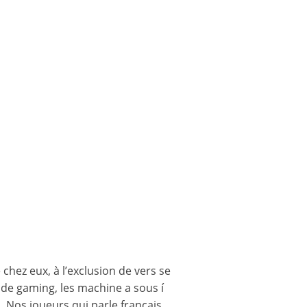
ez eux, à l’exclusion de vers se
de gaming, les machine a sous í
s.
Nos joueurs qui parle français