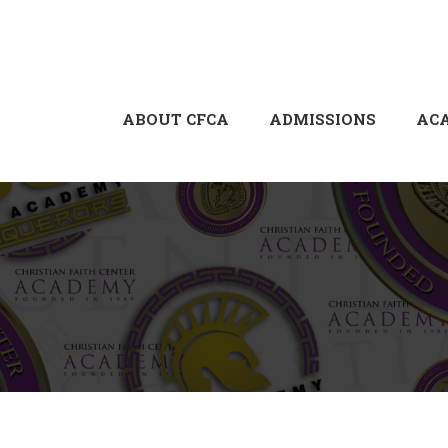
ABOUT CFCA
ADMISSIONS
AC