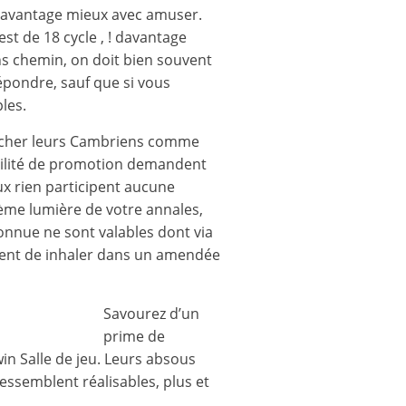
 davantage mieux avec amuser.
est de 18 cycle , ! davantage
s chemin, on doit bien souvent
épondre, sauf que si vous
les.
tacher leurs Cambriens comme
ibilité de promotion demandent
x rien participent aucune
ème lumière de votre annales,
nnue ne sont valables dont via
oient de inhaler dans un amendée
Savourez d’un
prime de
n Salle de jeu. Leurs absous
ressemblent réalisables, plus et