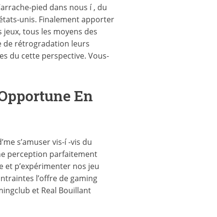
)’arrache-pied dans nous í , du
 états-unis. Finalement apporter
es jeux, tous les moyens des
e de rétrogradation leurs
s du cette perspective. Vous-
 Opportune En
’me s’amuser vis-í -vis du
e perception parfaitement
ste et p’expérimenter nos jeu
ontraintes l’offre de gaming
gclub et Real Bouillant