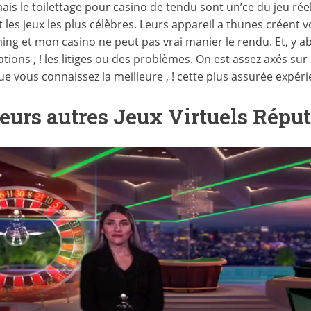
ais le toilettage pour casino de tendu sont un’ce du jeu ré
 les jeux les plus célèbres. Leurs appareil a thunes créent 
ming et mon casino ne peut pas vrai manier le rendu. Et, 
ons , ! les litiges ou des problèmes. On est assez axés sur l
e vous connaissez la meilleure , ! cette plus assurée expéri
eurs autres Jeux Virtuels Réput