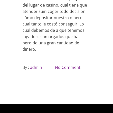
del lugar de casino, cual tiene que
atender suin coger todo decisión
cómo depositar nuestro dinero
cual tanto le costó conseguir. Lo
cual debemos de a que tenemos
jugadores amargados que ha
perdido una gran cantidad de
dinero.
By :
admin
No Comment