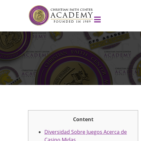
Content
Diversidad Sobre Juegos Acerca de
Casino Midas