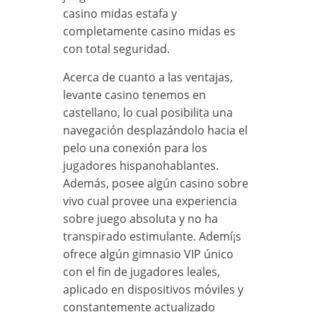
casino midas estafa y
completamente casino midas es
con total seguridad.
Acerca de cuanto a las ventajas,
levante casino tenemos en
castellano, lo cual posibilita una
navegación desplazándolo hacia el
pelo una conexión para los
jugadores hispanohablantes.
Además, posee algún casino sobre
vivo cual provee una experiencia
sobre juego absoluta y no ha
transpirado estimulante. Ademí¡s
ofrece algún gimnasio VIP único
con el fin de jugadores leales,
aplicado en dispositivos móviles y
constantemente actualizado