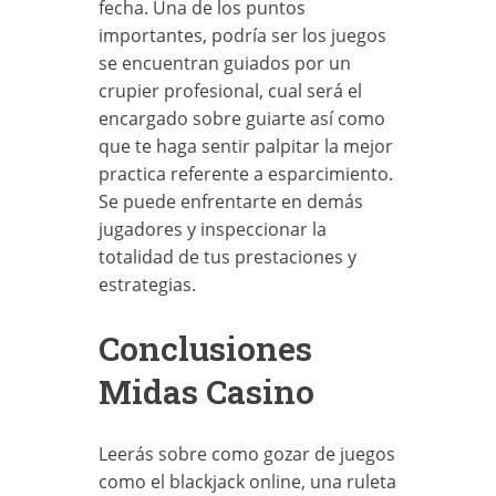
fecha. Una de los puntos
importantes, podrí­a ser los juegos
se encuentran guiados por un
crupier profesional, cual será el
encargado sobre guiarte así­ como
que te haga sentir palpitar la mejor
practica referente a esparcimiento.
Se puede enfrentarte en demás
jugadores y inspeccionar la
totalidad de tus prestaciones y
estrategias.
Conclusiones
Midas Casino
Leerás sobre como gozar de juegos
como el blackjack online, una ruleta