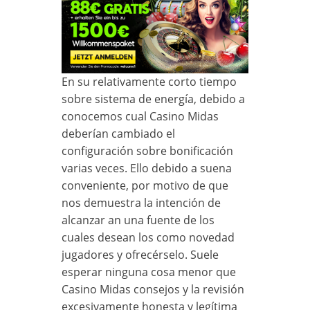
En su relativamente corto tiempo
sobre sistema de energía, debido a
conocemos cual Casino Midas
deberían cambiado el
configuración sobre bonificación
varias veces. Ello debido a suena
conveniente, por motivo de que
nos demuestra la intención de
alcanzar an una fuente de los
cuales desean los como novedad
jugadores y ofrecérselo. Suele
esperar ninguna cosa menor que
Casino Midas consejos y ​la revisión
excesivamente honesta y legítima