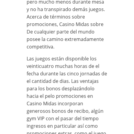
pero mucho menos durante mesa
y no ha transpirado demás juegos.
Acerca de términos sobre
promociones, Casino Midas sobre
De cualquier parte del mundo
posee la camino extremadamente
competitiva.
Las juegos están disponible los
veinticuatro muchas horas de el
fecha durante las cinco jornadas de
el cantidad de dias. Las ventajas
para los bonos desplazándolo
hacia el pelo promociones en
Casino Midas incorporan
generosos bonos de recibo, algún
gym VIP con el pasar del tiempo
ingresos en particular así­ como
promociones extras, como el juego