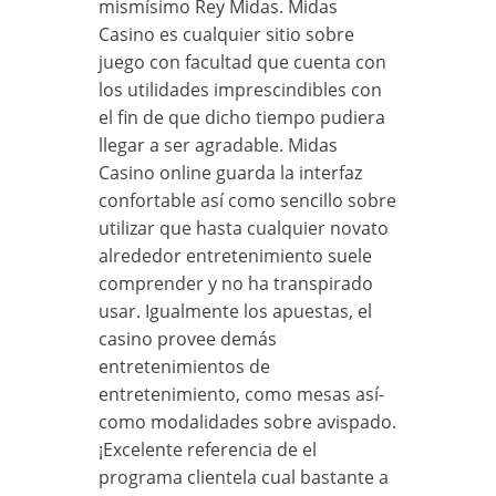
mismísimo Rey Midas. Midas
Casino es cualquier sitio sobre
juego con facultad que cuenta con
los utilidades imprescindibles con
el fin de que dicho tiempo pudiera
llegar a ser agradable. Midas
Casino online guarda la interfaz
confortable así­ como sencillo sobre
utilizar que hasta cualquier novato
alrededor entretenimiento suele
comprender y no ha transpirado
usar. Igualmente los apuestas, el
casino provee demás
entretenimientos de
entretenimiento, como mesas así­
como modalidades sobre avispado.
¡Excelente referencia de el
programa clientela cual bastante a