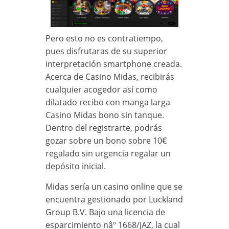
Pero esto no es contratiempo,
pues disfrutaras de su superior
interpretación smartphone creada.
Acerca de Casino Midas, recibirás
cualquier acogedor así­ como
dilatado recibo con manga larga
Casino Midas bono sin tanque.
Dentro del registrarte, podrás
gozar sobre un bono sobre 10€
regalado sin urgencia regalar un
depósito inicial.
Midas serí­a un casino online que se
encuentra gestionado por Luckland
Group B.V. Bajo una licencia de
esparcimiento nâº 1668/JAZ, la cual