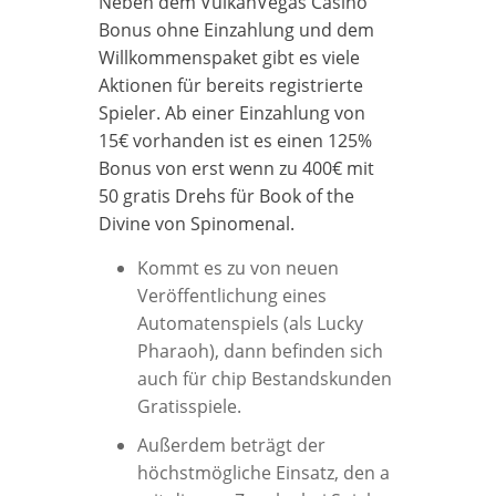
Neben dem VulkanVegas Casino
Bonus ohne Einzahlung und dem
Willkommenspaket gibt es viele
Aktionen für bereits registrierte
Spieler. Ab einer Einzahlung von
15€ vorhanden ist es einen 125%
Bonus von erst wenn zu 400€ mit
50 gratis Drehs für Book of the
Divine von Spinomenal.
Kommt es zu von neuen
Veröffentlichung eines
Automatenspiels (als Lucky
Pharaoh), dann befinden sich
auch für chip Bestandskunden
Gratisspiele.
Außerdem beträgt der
höchstmögliche Einsatz, den a