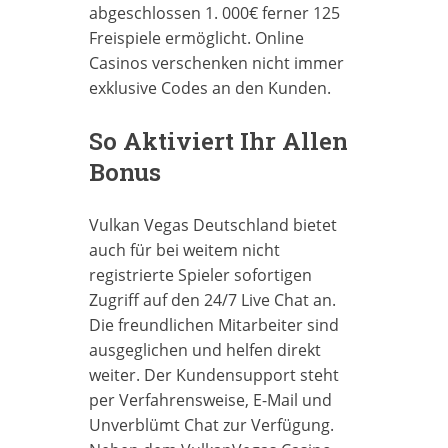
abgeschlossen 1. 000€ ferner 125
Freispiele ermöglicht. Online
Casinos verschenken nicht immer
exklusive Codes an den Kunden.
So Aktiviert Ihr Allen
Bonus
Vulkan Vegas Deutschland bietet
auch für bei weitem nicht
registrierte Spieler sofortigen
Zugriff auf den 24/7 Live Chat an.
Die freundlichen Mitarbeiter sind
ausgeglichen und helfen direkt
weiter. Der Kundensupport steht
per Verfahrensweise, E-Mail und
Unverblümt Chat zur Verfügung.