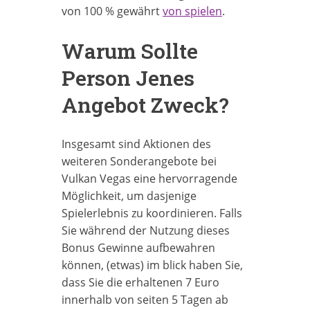
von 100 % gewährt
von spielen
.
Warum Sollte
Person Jenes
Angebot Zweck?
Insgesamt sind Aktionen des
weiteren Sonderangebote bei
Vulkan Vegas eine hervorragende
Möglichkeit, um dasjenige
Spielerlebnis zu koordinieren. Falls
Sie während der Nutzung dieses
Bonus Gewinne aufbewahren
können, (etwas) im blick haben Sie,
dass Sie die erhaltenen 7 Euro
innerhalb von seiten 5 Tagen ab