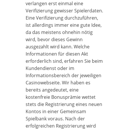
verlangen erst einmal eine
Verifizierung gewisser Spielerdaten.
Eine Verifizierung durchzuführen,
ist allerdings immer eine gute Idee,
da das meistens ohnehin nötig
wird, bevor dieses Gewinn
ausgezahlt wird kann. Welche
Informationen für diesen Akt
erforderlich sind, erfahren Sie beim
Kundendienst oder im
Informationsbereich der jeweiligen
Casinowebseite. Wir haben es
bereits angedeutet, eine
kostenfreie Bonusprämie wettet
stets die Registrierung eines neuen
Kontos in einer Gemeinsam
Spielbank voraus. Nach der
erfolgreichen Registrierung wird