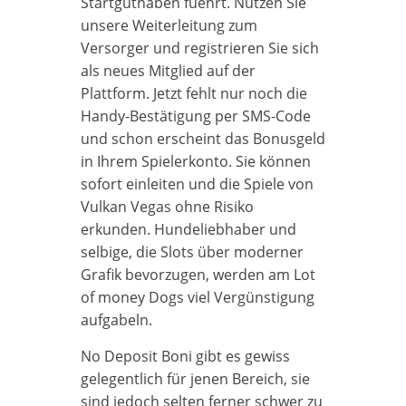
Startguthaben fuehrt. Nutzen Sie
unsere Weiterleitung zum
Versorger und registrieren Sie sich
als neues Mitglied auf der
Plattform. Jetzt fehlt nur noch die
Handy-Bestätigung per SMS-Code
und schon erscheint das Bonusgeld
in Ihrem Spielerkonto. Sie können
sofort einleiten und die Spiele von
Vulkan Vegas ohne Risiko
erkunden. Hundeliebhaber und
selbige, die Slots über moderner
Grafik bevorzugen, werden am Lot
of money Dogs viel Vergünstigung
aufgabeln.
No Deposit Boni gibt es gewiss
gelegentlich für jenen Bereich, sie
sind jedoch selten ferner schwer zu