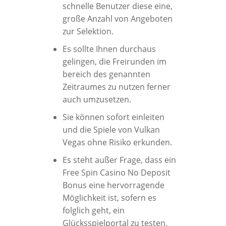
schnelle Benutzer diese eine,
große Anzahl von Angeboten
zur Selektion.
Es sollte Ihnen durchaus
gelingen, die Freirunden im
bereich des genannten
Zeitraumes zu nutzen ferner
auch umzusetzen.
Sie können sofort einleiten
und die Spiele von Vulkan
Vegas ohne Risiko erkunden.
Es steht außer Frage, dass ein
Free Spin Casino No Deposit
Bonus eine hervorragende
Möglichkeit ist, sofern es
folglich geht, ein
Glücksspielportal zu testen.