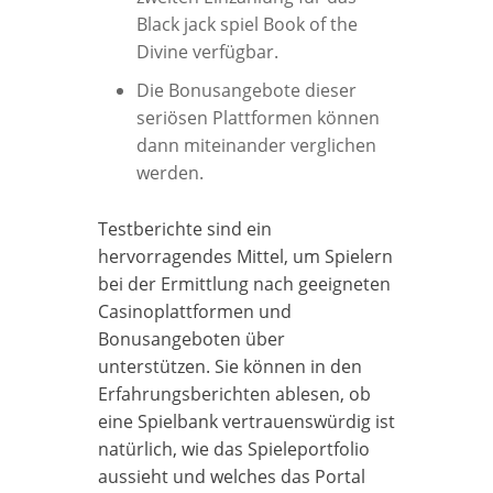
Black jack spiel Book of the
Divine verfügbar.
Die Bonusangebote dieser
seriösen Plattformen können
dann miteinander verglichen
werden.
Testberichte sind ein
hervorragendes Mittel, um Spielern
bei der Ermittlung nach geeigneten
Casinoplattformen und
Bonusangeboten über
unterstützen. Sie können in den
Erfahrungsberichten ablesen, ob
eine Spielbank vertrauenswürdig ist
natürlich, wie das Spieleportfolio
aussieht und welches das Portal