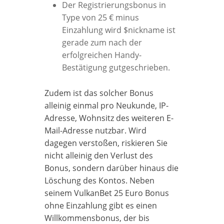
Der Registrierungsbonus in
Type von 25 € minus
Einzahlung wird $nickname ist
gerade zum nach der
erfolgreichen Handy-
Bestätigung gutgeschrieben.
Zudem ist das solcher Bonus
alleinig einmal pro Neukunde, IP-
Adresse, Wohnsitz des weiteren E-
Mail-Adresse nutzbar. Wird
dagegen verstoßen, riskieren Sie
nicht alleinig den Verlust des
Bonus, sondern darüber hinaus die
Löschung des Kontos. Neben
seinem VulkanBet 25 Euro Bonus
ohne Einzahlung gibt es einen
Willkommensbonus, der bis