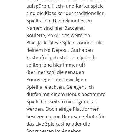
aufspüren. Tisch- und Kartenspiele
sind die Klassiker der traditionellen
Spielhallen. Die bekanntesten
Namen sind hier Baccarat,
Roulette, Poker des weiteren
Blackjack. Diese Spiele können mit
deinem No Deposit Guthaben
kostenfrei getestet sein, jedoch
sollten Jene hier immer uff
(berlinerisch) die genauen
Bonusregeln der jeweiligen
Spielhalle achten. Gelegentlich
dürfen mit einem Bonus bestimmte
Spiele bei weitem nicht genutzt
werden. Doch einige Plattformen
besitzen eigene Bonusangebote für
das Live Spielcasino oder die
Sportwetten im Angebot.