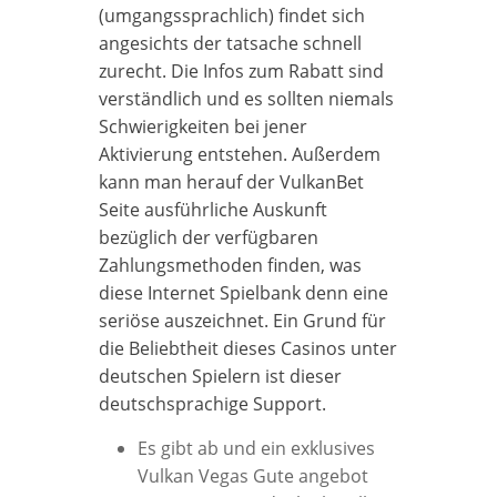
(umgangssprachlich) findet sich
angesichts der tatsache schnell
zurecht. Die Infos zum Rabatt sind
verständlich und es sollten niemals
Schwierigkeiten bei jener
Aktivierung entstehen. Außerdem
kann man herauf der VulkanBet
Seite ausführliche Auskunft
bezüglich der verfügbaren
Zahlungsmethoden finden, was
diese Internet Spielbank denn eine
seriöse auszeichnet. Ein Grund für
die Beliebtheit dieses Casinos unter
deutschen Spielern ist dieser
deutschsprachige Support.
Es gibt ab und ein exklusives
Vulkan Vegas Gute angebot