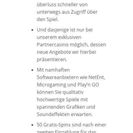
überluss schneller von
unterwegs aus Zugriff über
den Spiel.
Und dasjenige ist nur bei
unserem exklusiven
Partnercasino möglich, dessen
neue Angebote wir hierbei
präsentieren.
Mit namhaften
Softwareanbietern wie NetEnt,
Microgaming und Play’n GO
können Sie qualitativ
hochwertige Spiele mit
spannenden Grafiken und
Soundeffekten erwarten.
50 Gratis-Spins sind nach einer
zweiten Einzahlung für das