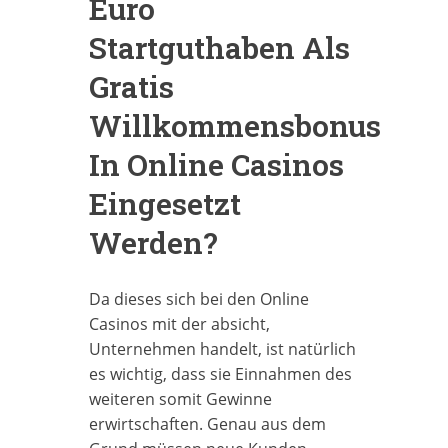
Euro
Startguthaben Als
Gratis
Willkommensbonus
In Online Casinos
Eingesetzt
Werden?
Da dieses sich bei den Online
Casinos mit der absicht,
Unternehmen handelt, ist natürlich
es wichtig, dass sie Einnahmen des
weiteren somit Gewinne
erwirtschaften. Genau aus dem