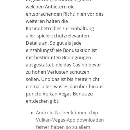
welchen Anbietern die
entsprechenden Richtlinien vor des
weiteren halten die
Kasinobetreiber zur Einhaltung
aller spielerschutzrelevanten
Details an. So gut als jede
einzahlungsfreie Bonusaktion ist
mit bestimmten Bedingungen
ausgestattet, die das Casino bevor
zu hohen Verlusten schützen
sollen. Und das ist bis heute nicht
einmal alles, was es darüber hinaus
puncto Vulkan Vegas Bonus zu
entdecken gibt!
Android-Nutzer können chip
Vulkan-Vegas-App downloaden
ferner haben so zu allem