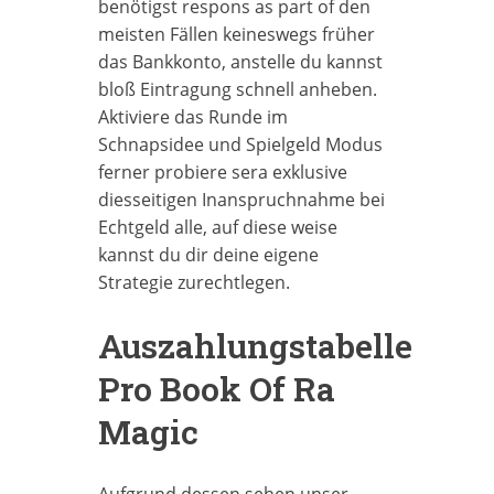
benötigst respons as part of den
meisten Fällen keineswegs früher
das Bankkonto, anstelle du kannst
bloß Eintragung schnell anheben.
Aktiviere das Runde im
Schnapsidee und Spielgeld Modus
ferner probiere sera exklusive
diesseitigen Inanspruchnahme bei
Echtgeld alle, auf diese weise
kannst du dir deine eigene
Strategie zurechtlegen.
Auszahlungstabelle
Pro Book Of Ra
Magic
Aufgrund dessen sehen unser