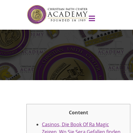
Content
Casinos, Die Book Of Ra Magic
Zeigen, Wo Sie Sera Gefallen finden