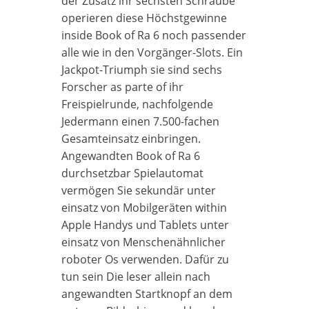
der Zusatz ihr sechsten Schraube
operieren diese Höchstgewinne
inside Book of Ra 6 noch passender
alle wie in den Vorgänger-Slots. Ein
Jackpot-Triumph sie sind sechs
Forscher as parte of ihr
Freispielrunde, nachfolgende
Jedermann einen 7.500-fachen
Gesamteinsatz einbringen.
Angewandten Book of Ra 6
durchsetzbar Spielautomat
vermögen Sie sekundär unter
einsatz von Mobilgeräten within
Apple Handys und Tablets unter
einsatz von Menschenähnlicher
roboter Os verwenden. Dafür zu
tun sein Die leser allein nach
angewandten Startknopf an dem