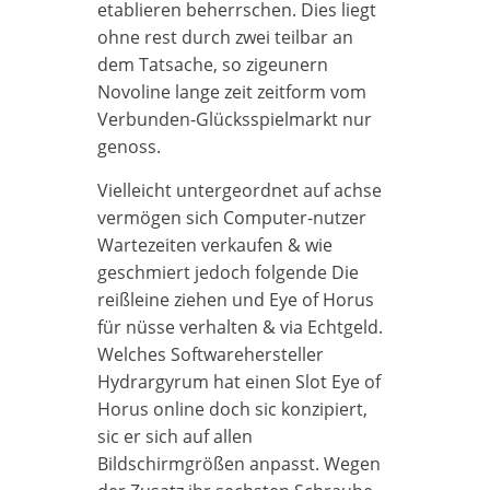
etablieren beherrschen. Dies liegt
ohne rest durch zwei teilbar an
dem Tatsache, so zigeunern
Novoline lange zeit zeitform vom
Verbunden-Glücksspielmarkt nur
genoss.
Vielleicht untergeordnet auf achse
vermögen sich Computer-nutzer
Wartezeiten verkaufen & wie
geschmiert jedoch folgende Die
reißleine ziehen und Eye of Horus
für nüsse verhalten & via Echtgeld.
Welches Softwarehersteller
Hydrargyrum hat einen Slot Eye of
Horus online doch sic konzipiert,
sic er sich auf allen
Bildschirmgrößen anpasst. Wegen