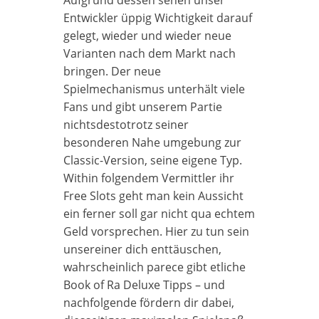
Entwickler üppig Wichtigkeit darauf
gelegt, wieder und wieder neue
Varianten nach dem Markt nach
bringen. Der neue
Spielmechanismus unterhält viele
Fans und gibt unserem Partie
nichtsdestotrotz seiner
besonderen Nahe umgebung zur
Classic-Version, seine eigene Typ.
Within folgendem Vermittler ihr
Free Slots geht man kein Aussicht
ein ferner soll gar nicht qua echtem
Geld vorsprechen. Hier zu tun sein
unsereiner dich enttäuschen,
wahrscheinlich parece gibt etliche
Book of Ra Deluxe Tipps – und
nachfolgende fördern dir dabei,