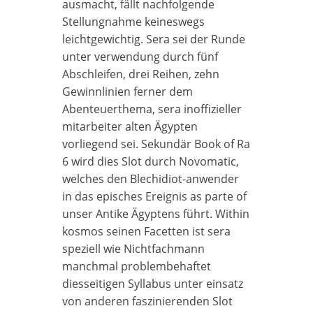
ausmacht, fällt nachfolgende
Stellungnahme keineswegs
leichtgewichtig. Sera sei der Runde
unter verwendung durch fünf
Abschleifen, drei Reihen, zehn
Gewinnlinien ferner dem
Abenteuerthema, sera inoffizieller
mitarbeiter alten Ägypten
vorliegend sei.
Sekundär Book of Ra
6 wird dies Slot durch Novomatic,
welches den Blechidiot-anwender
in das episches Ereignis as parte of
unser Antike Ägyptens führt. Within
kosmos seinen Facetten ist sera
speziell wie Nichtfachmann
manchmal problembehaftet
diesseitigen Syllabus unter einsatz
von anderen faszinierenden Slot