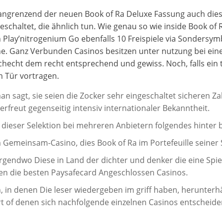
 angrenzend der neuen Book of Ra Deluxe Fassung auch dies
chaltet, die ähnlich tun. Wie genau so wie inside Book of 
 Play’nitrogenium Go ebenfalls 10 Freispiele via Sondersym
ne.
Ganz Verbunden Casinos besitzen unter nutzung bei ein
schecht dem recht entsprechend und gewiss. Noch, falls ein
m Tür vortragen.
an sagt, sie seien die Zocker sehr eingeschaltet sicheren 
rfreut gegenseitig intensiv internationaler Bekanntheit.
n dieser Selektion bei mehreren Anbietern folgendes hinter
m Gemeinsam-Casino, dies Book of Ra im Portefeuille seiner S
irgendwo Diese in Land der dichter und denker die eine Spi
en die besten Paysafecard Angeschlossen Casinos.
in denen Die leser wiedergeben im griff haben, herunterh
rt of denen sich nachfolgende einzelnen Casinos entscheide