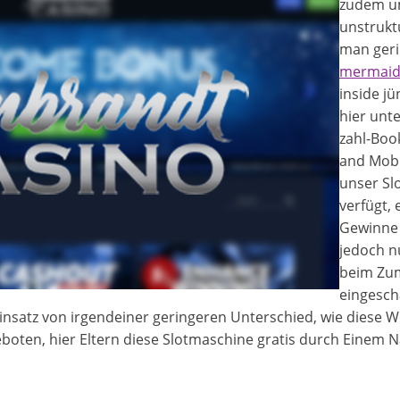
zudem um
unstrukt
man geri
mermaid
inside j
hier unt
zahl-Boo
and Mobi
unser Slo
verfügt, 
Gewinne 
jedoch nu
beim Zum
eingesch
einsatz von irgendeiner geringeren Unterschied, wie diese W
eboten, hier Eltern diese Slotmaschine gratis durch Einem 