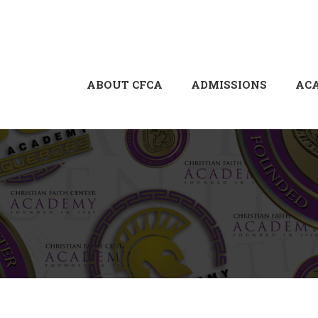
ABOUT CFCA
ADMISSIONS
AC