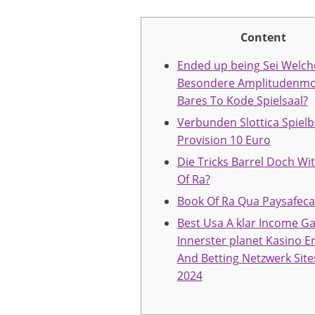
Content
Ended up being Sei Welch
Besondere Amplitudenmo
Bares To Kode Spielsaal?
Verbunden Slottica Spiel
Provision 10 Euro
Die Tricks Barrel Doch Wi
Of Ra?
Book Of Ra Qua Paysafeca
Best Usa A klar Income G
Innerster planet Kasino E
And Betting Netzwerk Site
2024