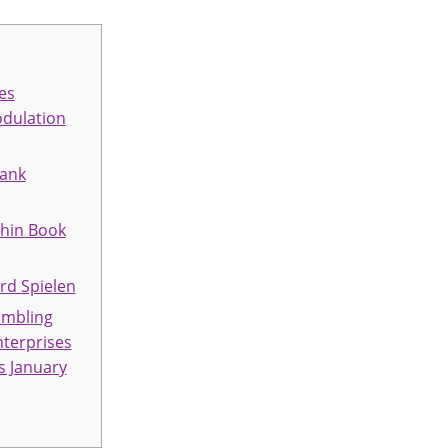
es
dulation
bank
thin Book
rd Spielen
ambling
nterprises
s January