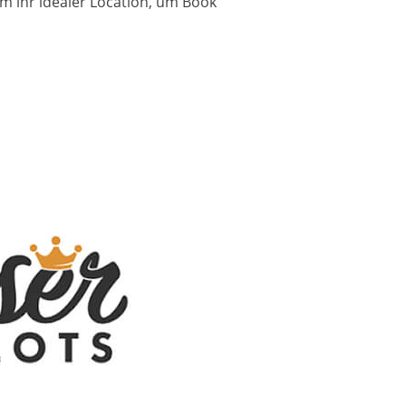
m ihr idealer Location, um Book