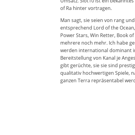
Umsatz. Slot10 ist ein bekannte
of Ra hinter vortragen.
Man sagt, sie seien von rang und
entsprechend Lord of the Ocean
Power Stars, Win Retter, Book of
mehrere noch mehr. Ich habe geh
werden international dominant i
Bereitstellung von Kanal je Ange
gibt gerüchte, sie sie sind prestig
qualitativ hochwertigen Spiele, 
ganzen Terra repräsentabel wer