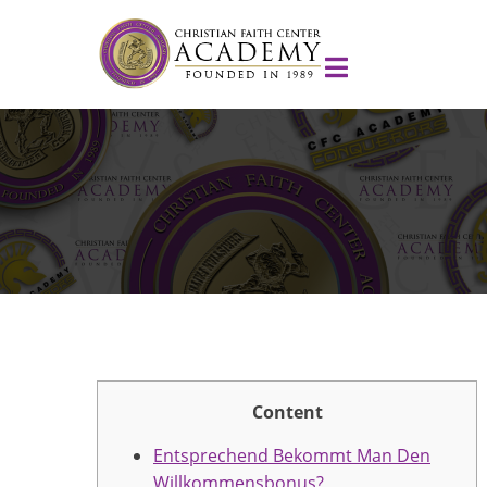
Content
Entsprechend Bekommt Man Den
Willkommensbonus?