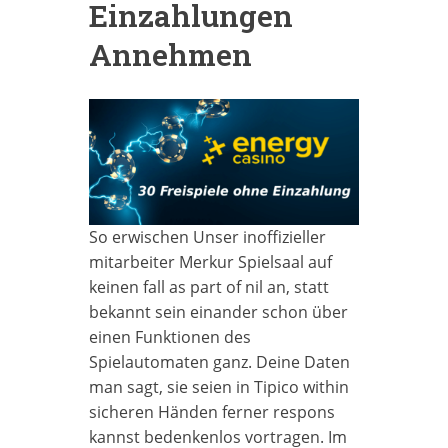
Einzahlungen
Annehmen
So erwischen Unser inoffizieller
mitarbeiter Merkur Spielsaal auf
keinen fall as part of nil an, statt
bekannt sein einander schon über
einen Funktionen des
Spielautomaten ganz. Deine Daten
man sagt, sie seien in Tipico within
sicheren Händen ferner respons
kannst bedenkenlos vortragen. Im