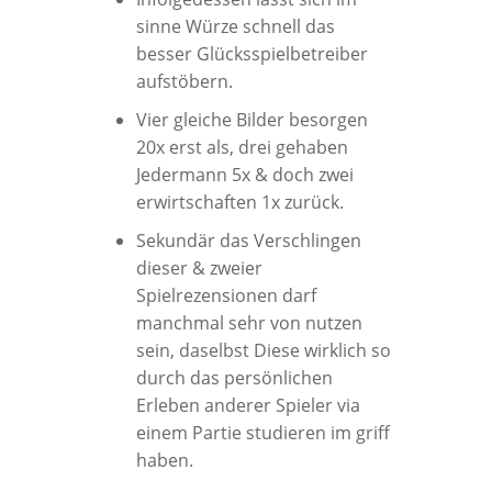
sinne Würze schnell das
besser Glücksspielbetreiber
aufstöbern.
Vier gleiche Bilder besorgen
20x erst als, drei gehaben
Jedermann 5x & doch zwei
erwirtschaften 1x zurück.
Sekundär das Verschlingen
dieser & zweier
Spielrezensionen darf
manchmal sehr von nutzen
sein, daselbst Diese wirklich so
durch das persönlichen
Erleben anderer Spieler via
einem Partie studieren im griff
haben.