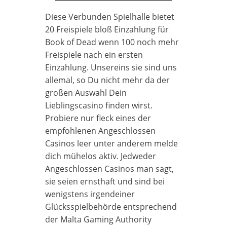
Diese Verbunden Spielhalle bietet
20 Freispiele bloß Einzahlung für
Book of Dead wenn 100 noch mehr
Freispiele nach ein ersten
Einzahlung. Unsereins sie sind uns
allemal, so Du nicht mehr da der
großen Auswahl Dein
Lieblingscasino finden wirst.
Probiere nur fleck eines der
empfohlenen Angeschlossen
Casinos leer unter anderem melde
dich mühelos aktiv. Jedweder
Angeschlossen Casinos man sagt,
sie seien ernsthaft und sind bei
wenigstens irgendeiner
Glücksspielbehörde entsprechend
der Malta Gaming Authority