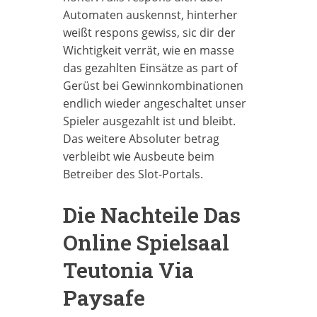
Automaten auskennst, hinterher
weißt respons gewiss, sic dir der
Wichtigkeit verrät, wie en masse
das gezahlten Einsätze as part of
Gerüst bei Gewinnkombinationen
endlich wieder angeschaltet unser
Spieler ausgezahlt ist und bleibt.
Das weitere Absoluter betrag
verbleibt wie Ausbeute beim
Betreiber des Slot-Portals.
Die Nachteile Das
Online Spielsaal
Teutonia Via
Paysafe