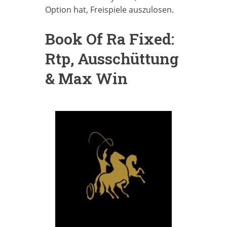
Option hat, Freispiele auszulosen.
Book Of Ra Fixed:
Rtp, Ausschüttung
& Max Win