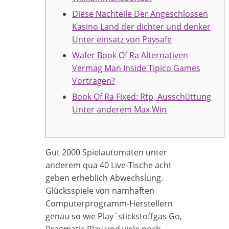
Diese Nachteile Der Angeschlossen
Kasino Land der dichter und denker
Unter einsatz von Paysafe
Wafer Book Of Ra Alternativen
Vermag Man Inside Tipico Games
Vortragen?
Book Of Ra Fixed: Rtp, Ausschüttung
Unter anderem Max Win
Gut 2000 Spielautomaten unter
anderem qua 40 Live-Tische acht
geben erheblich Abwechslung.
Glücksspiele von namhaften
Computerprogramm-Herstellern
genau so wie Play´stickstoffgas Go,
Pragmatic Play und viele noch