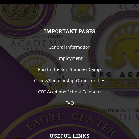
IMPORTANT PAGES
General Information
Employment
Fun In the Sun Summer Camp
Giving/Sponsorship Opportunities
CFC Academy School Calendar
FAQ
USEFUL LINKS