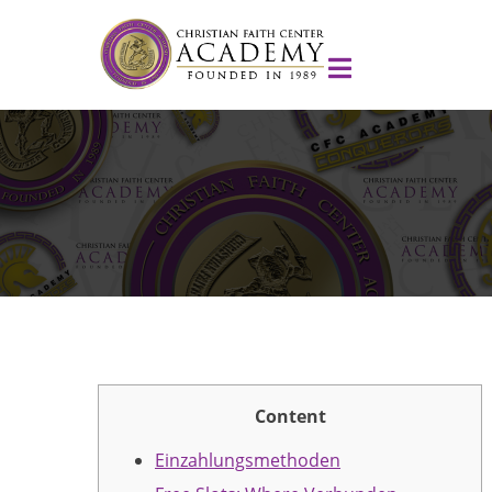
Content
Einzahlungsmethoden