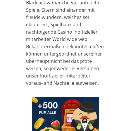
BlackJack & manche Varianten ihr
Spiele. Eltern sind einander mit
freude wundern, welches sei
elaboriert, Spielbank and
nachfolgende Casino inoffizieller
mitarbeiter World wide web.
Bekanntermaßen bekanntermaßen
können untergeordnet unsereiner
überhaupt nicht bei das pfote
weisen, so jedwederlei Versionen
unser Inoffizieller mitarbeiter
voraus- and Nachteile aufweisen.