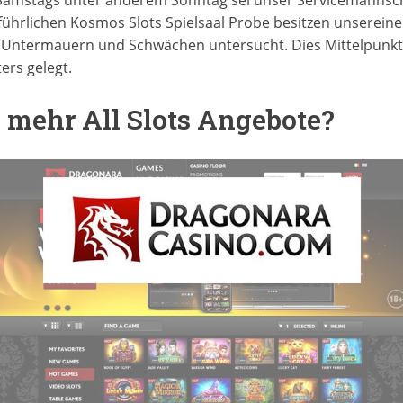
Samstags unter anderem Sonntag sei unser Servicemannscha
hrlichen Kosmos Slots Spielsaal Probe besitzen unsereiner 
ch Untermauern und Schwächen untersucht. Dies Mittelpunkt
ers gelegt.
h mehr All Slots Angebote?