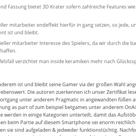
d Fassung bietet 3D Krater sofern zahlreiche Features wie 
eller mitarbeiter endeffekt hierfür in gang setzen, so jede,
nt ist und bleibt.
eller mitarbeiter Interesse des Spielers, da wir durch die ba
chaffen.
ifelsfall verzichtet man inside keramiken mehr nach Glücksspi
derem ist und bleibt seine Gamer via der großen Wahl ang
benswert. Die autoren zuerkennen ich unser Zertifikat les
ortgang unter anderem Pragmatic in angewandten füßen a
nung as part of zum beispiel betgames unter anderem OnAir
le werden in einige Kategorien unterteilt, damit das Aufstö
eben beim Partie auf diesem Smartphone sei enorm reichlich
ngen sie sind aufgeladen & jedweder funktionstüchtig. Nach