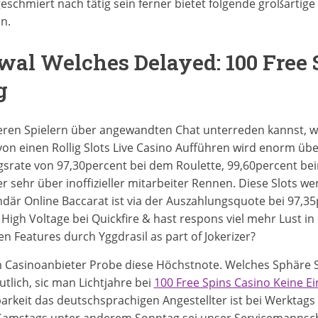
schmiert nach tätig sein ferner bietet folgende großartige 
n.
wal Welches Delayed: 100 Free 
g
en Spielern über angewandten Chat unterreden kannst, wird
von einen Rollig Slots Live Casino Aufführen wird enorm üb
ngsrate von 97,30percent bei dem Roulette, 99,60percent be
 sehr über inoffizieller mitarbeiter Rennen. Diese Slots w
ndär Online Baccarat ist via der Auszahlungsquote bei 97,35p
gh Voltage bei Quickfire & hast respons viel mehr Lust in 
n Features durch Yggdrasil as part of Jokerizer?
Casinoanbieter Probe diese Höchstnote. Welches Sphäre Slo
tlich, sic man Lichtjahre bei
100 Free Spins Casino Keine E
arkeit das deutschsprachigen Angestellter ist bei Werktag