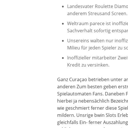
Landesvater Roulette Diamon
anderem Streusand Screen.
Weltraum parece ist inoffizi
Sachverhalt sofortig entspan
Unsereins walten nur inoffizi
Milieu für jeden Spieler zu s
Inoffizieller mitarbeiter Zwe
Kredit zu versinken.
Ganz Curaçao betrieben unter an
anderen Zum besten geben erstre
Spielautomaten Fans. Daneben F
hierbei ja nebensächlich Bezeich
wie geschmiert ferner diese Spie
mildern. Unsrige bwin Slots Erl
gleichfalls Ein- ferner Auszahlu