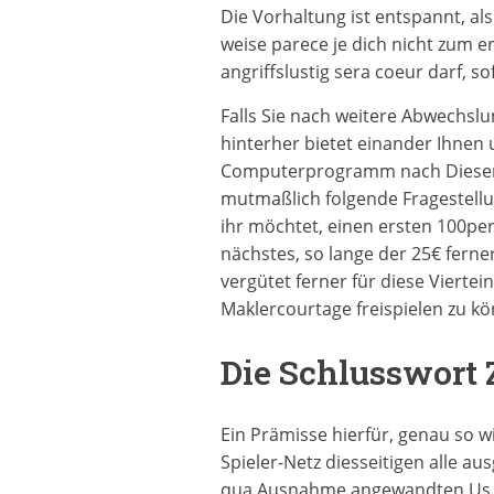
Die Vorhaltung ist entspannt, als
weise parece je dich nicht zum e
angriffslustig sera coeur darf, 
Falls Sie nach weitere Abwechsl
hinterher bietet einander Ihnen
Computerprogramm nach Diesen D
mutmaßlich folgende Fragestellun
ihr möchtet, einen ersten 100pe
nächstes, so lange der 25€ fern
vergütet ferner für diese Vierte
Maklercourtage freispielen zu 
Die Schlusswort
Ein Prämisse hierfür, genau so w
Spieler-Netz diesseitigen alle au
qua Ausnahme angewandten Us, u