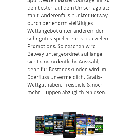
den besten auf dem Umschlagplatz
zählt. Anderenfalls punktet Betway
durch der enorm vielfältiges
Wettangebot unter anderem der
sehr gutes Spielerlebnis qua vielen
Promotions. So gesehen wird
Betway untergeordnet auf lange
sicht eine ordentliche Auswahl,
denn für Bestandskunden wird im
überfluss unvermeidlich.
Gratis-
Wettguthaben, Freispiele & noch
mehr – Tippen abzüglich einlösen.