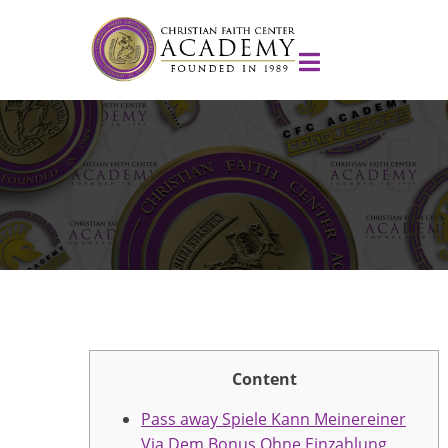
Content
Pass away Spiele Kann Meinereiner
Via Dem Bonus Ohne Einzahlung