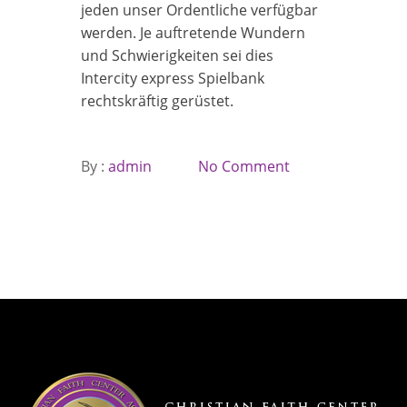
jeden unser Ordentliche verfügbar
werden. Je auftretende Wundern
und Schwierigkeiten sei dies
Intercity express Spielbank
rechtskräftig gerüstet.
By :
admin
No Comment