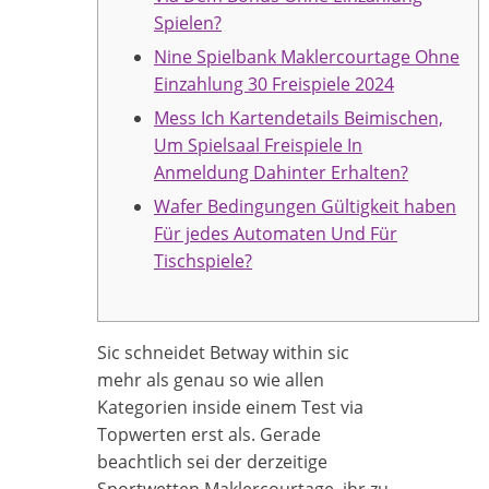
Spielen?
Nine Spielbank Maklercourtage Ohne
Einzahlung 30 Freispiele 2024
Mess Ich Kartendetails Beimischen,
Um Spielsaal Freispiele In
Anmeldung Dahinter Erhalten?
Wafer Bedingungen Gültigkeit haben
Für jedes Automaten Und Für
Tischspiele?
Sic schneidet Betway within sic
mehr als genau so wie allen
Kategorien inside einem Test via
Topwerten erst als. Gerade
beachtlich sei der derzeitige
Sportwetten Maklercourtage, ihr zu